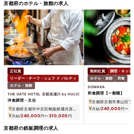
京都府のホテル・旅館の求人
正社員
契約社員
調理・キッチ
リーダー・チーフ・シェフ ド パルティ
ホテル・旅館
和食
ホテル・旅館
SOWAKA
和食調理【一般職】
THE GATE HOTEL 京都高瀬川 by HULIC
洋食調理・主任
240,000
京都府京都市中京区蛸薬師通河原町東入備前島町310-2
月給/
円
〜
240,000
310,000
月給/
円
〜
円
京都府の鉄板調理の求人