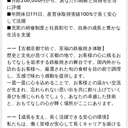
■月給200,000円から、あなたの経験と情熱を正当
に評価
■年間休日111日、産育休取得実績100%で長く安心
して活躍
■充実の研修制度と社員割引で、自身の成長と豊かな
生活を支援
ーー【古都京都で紡ぐ、至福の鉄板焼き体験】
歴史と文化が息づく京都の地で、お客様の心に残るお
もてなしを追求する鉄板焼きの舞台です。国内外から
訪れるお客様へ、厳選された旬の食材を目の前で調理
し、五感で味わう感動を提供します。
一皿一皿に心を込めることで、お客様との温かい交流
が生まれ、忘れられない思い出を共に創り上げていく
喜びを感じられるでしょう。あなたの卓越した技術
と、おもてなしの心が輝く場所がここにあります。
ーー【成長を支え、長く活躍できる安心の環境】
私たちは、働く皆様が安心して長くキャリアを築ける