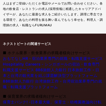
人はまずご登録いただくか電話やメールでお問い合わせください。各
地の飲食店・レストランの求人/採用情報に精通したキャリアアドバ
イザーが、あなたに最適な求人をご紹介いたします。調理に専念でき
る環境で、あなたの料理を振る舞い喜んでもらう幸せを。料理人・調
理師の求人・転職ならFURUMAU
ネクストビートの関連サービス
■
ホテル業界・飲食業界の求職者様向けサービス
おもてなしHR - 宿泊業界専門の就職・転職支援サービス
Hospitality Careers - シンガポールの宿泊・飲食専門
転職支援サービス
886旅館人力銀行 日本旅館工作 - 日
本と台湾の観光業を結ぶ課題解決型プラットフォーム
886旅館人力銀行 台湾旅館工作 - 台湾宿泊業界専門の就
職・転職支援プラットフォーム
■
保育業界の求職者様向けサービス
保育士バンク! -日本最大級。保育士・幼稚園教論向け転