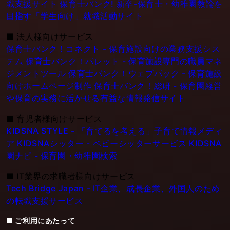
職支援サイト
保育士バンク! 新卒-保育士・幼稚園教論を
目指す「学生向け」就職活動サイト
■
法人様向けサービス
保育士バンク！コネクト - 保育施設向けの業務支援シス
テム
保育士バンク！パレット - 保育施設専門の職員マネ
ジメントツール
保育士バンク！ウェブパック - 保育施設
向けホームページ制作
保育士バンク！総研 - 保育園経営
や保育の実務に活かせる有益な情報発信サイト
■
育児者様向けサービス
KIDSNA STYLE - 「育てるを考える」子育て情報メディ
ア
KIDSNAシッター - ベビーシッターサービス
KIDSNA
園ナビ - 保育園・幼稚園検索
■
IT業界の求職者様向けサービス
Tech Bridge Japan - IT企業、成長企業、外国人のため
の転職支援サービス
■ ご利用にあたって