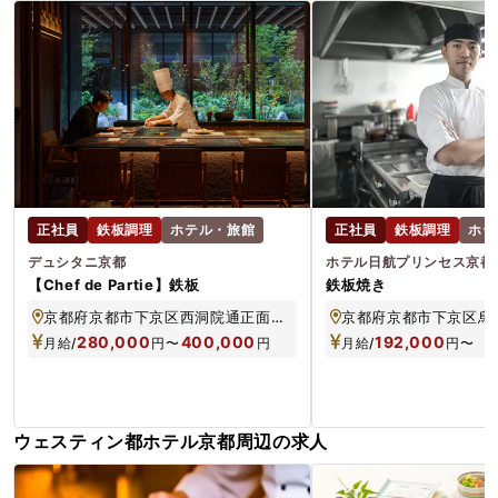
正社員
鉄板調理
ホテル・旅館
正社員
鉄板調理
ホテ
デュシタニ京都
ホテル日航プリンセス京都
【Chef de Partie】鉄板
鉄板焼き
京都府京都市下京区西洞院通正面上ル西洞院町466
280,000
400,000
192,000
月給/
円
〜
円
月給/
円
〜
ウェスティン都ホテル京都周辺の求人