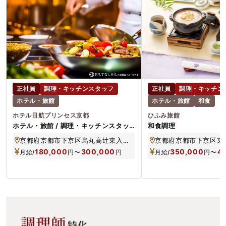
正社員
調理・キッチンスタッフ
正社員
調理・キッチン
ホテル・旅館
ホテル・旅館
和食
ホテル日航プリンセス京都
ひふみ旅館
ホテル・旅館 / 調理・キッチンスタッ
和食調理
フ / 正社員
京都府京都市下京区烏丸高辻東入高橋町630
180,000
300,000
350,000
4
月給/
円
〜
円
月給/
円
〜