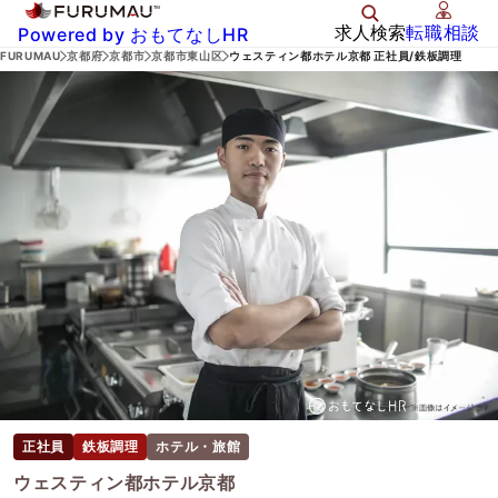
求人検索
転職相談
Powered by おもてなしHR
FURUMAU
京都府
京都市
京都市東山区
ウェスティン都ホテル京都 正社員/鉄板調理
正社員
鉄板調理
ホテル・旅館
ウェスティン都ホテル京都