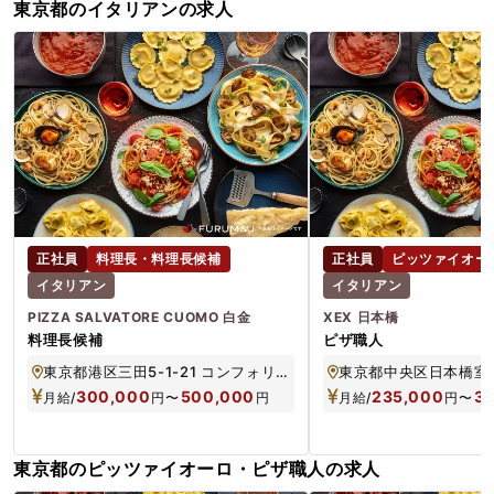
東京都のイタリアンの求人
正社員
料理長・料理長候補
正社員
ピッツァイオー
イタリアン
イタリアン
PIZZA SALVATORE CUOMO 白金
XEX 日本橋
料理長候補
ピザ職人
東京都港区三田5-1-21 コンフォリア白金高輪 1F
300,000
500,000
235,000
3
月給/
円
〜
円
月給/
円
〜
東京都のピッツァイオーロ・ピザ職人の求人