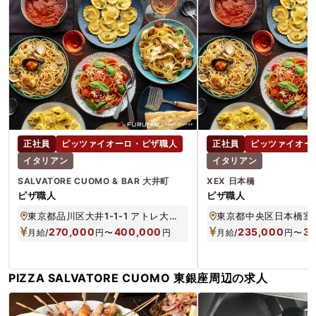
正社員
ピッツァイオーロ・ピザ職人
正社員
ピッツァイオー
イタリアン
イタリアン
SALVATORE CUOMO & BAR 大井町
XEX 日本橋
ピザ職人
ピザ職人
東京都品川区大井1-1-1 アトレ大井町2 2F
270,000
400,000
235,000
3
月給/
円
〜
円
月給/
円
〜
PIZZA SALVATORE CUOMO 東銀座周辺の求人