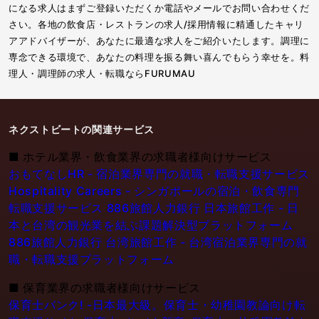
になる求人はまずご登録いただくか電話やメールでお問い合わせくだ
さい。各地の飲食店・レストランの求人/採用情報に精通したキャリ
アアドバイザーが、あなたに最適な求人をご紹介いたします。調理に
専念できる環境で、あなたの料理を振る舞い喜んでもらう幸せを。料
理人・調理師の求人・転職ならFURUMAU
ネクストビートの関連サービス
■
ホテル業界・飲食業界の求職者様向けサービス
おもてなしHR - 宿泊業界専門の就職・転職支援サービス
Hospitality Careers - シンガポールの宿泊・飲食専門
転職支援サービス
886旅館人力銀行 日本旅館工作 - 日
本と台湾の観光業を結ぶ課題解決型プラットフォーム
886旅館人力銀行 台湾旅館工作 - 台湾宿泊業界専門の就
職・転職支援プラットフォーム
■
保育業界の求職者様向けサービス
保育士バンク! -日本最大級。保育士・幼稚園教論向け転