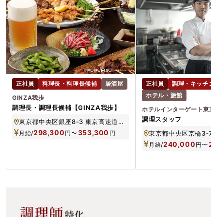
正社員
料理長・料理長候補
居酒屋
正社員
調理・キッチン
ホテル・旅館
GINZA我歩
調理長・調理長候補【GINZA我歩】
ホテルインターゲート東京
調理スタッフ
東京都中央区銀座8-3 東京高速道路西土橋ビル1階
298,300
353,300
月給/
円
〜
円
東京都中央区京橋3-7-
240,000
2
月給/
円
〜