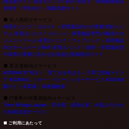
職支援サイト
保育士バンク! 新卒-保育士・幼稚園教論を
目指す「学生向け」就職活動サイト
■
法人様向けサービス
保育士バンク！コネクト - 保育施設向けの業務支援シス
テム
保育士バンク！パレット - 保育施設専門の職員マネ
ジメントツール
保育士バンク！ウェブパック - 保育施設
向けホームページ制作
保育士バンク！総研 - 保育園経営
や保育の実務に活かせる有益な情報発信サイト
■
育児者様向けサービス
KIDSNA STYLE - 「育てるを考える」子育て情報メディ
ア
KIDSNAシッター - ベビーシッターサービス
KIDSNA
園ナビ - 保育園・幼稚園検索
■
IT業界の求職者様向けサービス
Tech Bridge Japan - IT企業、成長企業、外国人のため
の転職支援サービス
■ ご利用にあたって