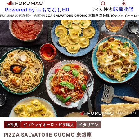
求人検索
転職相談
Powered by おもてなしHR
FURUMAU
東京都
中央区
PIZZA SALVATORE CUOMO 東銀座 正社員/ピッツァイオー
正社員
ピッツァイオーロ・ピザ職人
イタリアン
PIZZA SALVATORE CUOMO 東銀座