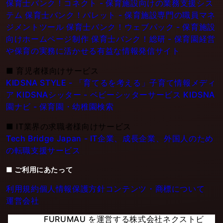
保育士バンク！コネクト - 保育施設向けの業務支援シス
テム
保育士バンク！パレット - 保育施設専門の職員マネ
ジメントツール
保育士バンク！ウェブパック - 保育施設
向けホームページ制作
保育士バンク！総研 - 保育園経営
や保育の実務に活かせる有益な情報発信サイト
■
育児者様向けサービス
KIDSNA STYLE - 「育てるを考える」子育て情報メディ
ア
KIDSNAシッター - ベビーシッターサービス
KIDSNA
園ナビ - 保育園・幼稚園検索
■
IT業界の求職者様向けサービス
Tech Bridge Japan - IT企業、成長企業、外国人のため
の転職支援サービス
■ ご利用にあたって
利用規約
個人情報保護方針
コンテンツ・商標について
運営会社
FURUMAU を運営する株式会社ネクストビ