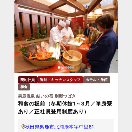
契約社員
調理・キッチンスタッフ
ホテル・旅館
和食
男鹿温泉 結いの宿 別邸つばき
和食の板前（冬期休館1～3月／単身寮
あり／正社員登用制度あり）
秋田県男鹿市北浦湯本字中里81