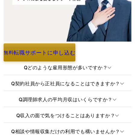
転職サポートに申し込む
無料
よくあるご質問
Q
どのような雇用形態が多いですか？
Q
契約社員から正社員になることはできますか？
Q
調理師求人の平均月収はいくらですか？
Q
収入の面で気をつけることはありますか？
Q
相談や情報収集だけの利用でも構いませんか？