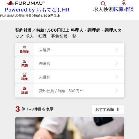
求人検索
転職相談
Powered by おもてなしHR
FURUMAU
契約社員
時給1,500円以上
契約社員／時給1,500円以上 料理人・調理師・調理スタ
ッフ
求人・転職・募集情報一覧
未選択
勤務地
未選択
業態
未選択
職種
契約社員
/
時給 1,500円〜
詳細
3
件
1~3件目を表示
おすすめ順