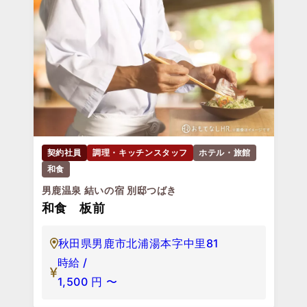
契約社員
調理・キッチンスタッフ
ホテル・旅館
和食
男鹿温泉 結いの宿 別邸つばき
和食 板前
秋田県男鹿市北浦湯本字中里81
時給 /
1,500
円
〜