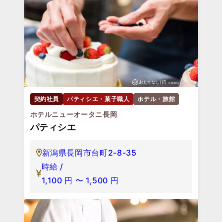
契約社員
パティシエ・菓子職人
ホテル・旅館
ホテルニューオータニ長岡
パティシエ
新潟県長岡市台町2-8-35
時給 /
1,100
円
〜
1,500
円