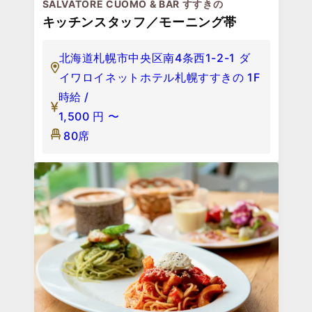
SALVATORE CUOMO & BAR すすきの
キッチンスタッフ／モーニング帯
北海道札幌市中央区南4条西1-2-1 ダ
イワロイネットホテル札幌すすきの 1F
時給 /
1,500
円
〜
80席