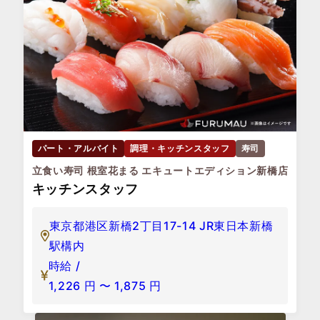
パート・アルバイト
調理・キッチンスタッフ
寿司
立食い寿司 根室花まる エキュートエディション新橋店
キッチンスタッフ
東京都港区新橋2丁目17-14 JR東日本新橋
駅構内
時給 /
1,226
円
〜
1,875
円