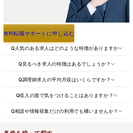
転職サポートに申し込む
無料
よくあるご質問
Q
人気のある求人はどのような特徴がありますか
Q
見るべき求人の特徴はあるでしょうか？
Q
調理師求人の平均月収はいくらですか？
Q
収入の面で気をつけることはありますか？
Q
相談や情報収集だけの利用でも構いませんか？