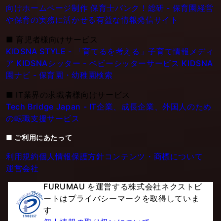
向けホームページ制作
保育士バンク！総研 - 保育園経営
や保育の実務に活かせる有益な情報発信サイト
■
育児者様向けサービス
KIDSNA STYLE - 「育てるを考える」子育て情報メディ
ア
KIDSNAシッター - ベビーシッターサービス
KIDSNA
園ナビ - 保育園・幼稚園検索
■
IT業界の求職者様向けサービス
Tech Bridge Japan - IT企業、成長企業、外国人のため
の転職支援サービス
■ ご利用にあたって
利用規約
個人情報保護方針
コンテンツ・商標について
運営会社
FURUMAU を運営する株式会社ネクストビ
ートはプライバシーマークを取得していま
す