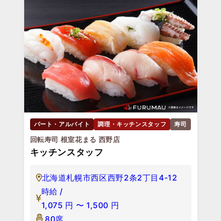
パート・アルバイト
調理・キッチンスタッフ
寿司
回転寿司 根室花まる 西野店
キッチンスタッフ
北海道札幌市西区西野2条2丁目4-12
時給 /
1,075
円
〜
1,500
円
80席