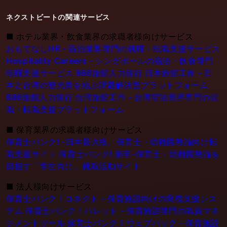
ネクストビートの関連サービス
■
ホテル業界・飲食業界の求職者様向けサービス
おもてなしHR - 宿泊業界専門の就職・転職支援サービス
Hospitality Careers - シンガポールの宿泊・飲食専門
転職支援サービス
886旅館人力銀行 日本旅館工作 - 日
本と台湾の観光業を結ぶ課題解決型プラットフォーム
886旅館人力銀行 台湾旅館工作 - 台湾宿泊業界専門の就
職・転職支援プラットフォーム
■
保育業界の求職者様向けサービス
保育士バンク! -日本最大級。保育士・幼稚園教論向け転
職支援サイト
保育士バンク! 新卒-保育士・幼稚園教論を
目指す「学生向け」就職活動サイト
■
法人様向けサービス
保育士バンク！コネクト - 保育施設向けの業務支援シス
テム
保育士バンク！パレット - 保育施設専門の職員マネ
ジメントツール
保育士バンク！ウェブパック - 保育施設