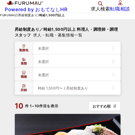
求人検索
転職相談
Powered by おもてなしHR
FURUMAU
昇給制度あり
時給1,500円以上
昇給制度あり／時給1,500円以上 料理人・調理師・調理
スタッフ
求人・転職・募集情報一覧
未選択
勤務地
未選択
業態
未選択
職種
時給 1,500円〜
/
昇給制度あり
詳細
10
件
1~10件目を表示
おすすめ順