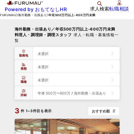
求人検索
転職相談
Powered by おもてなしHR
FURUMAU
海外勤務・出張あり
年収500万円以上-600万円未満
海外勤務・出張あり／年収500万円以上-600万円未満
料理人・調理師・調理スタッフ
求人・転職・募集情報一
覧
未選択
勤務地
未選択
業態
未選択
職種
年俸 500万〜600万
/
海外勤務・出張あり
詳細
3
件
1~3件目を表示
おすすめ順