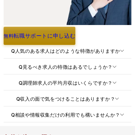
転職サポートに申し込む
無料
よくあるご質問
Q
人気のある求人はどのような特徴がありますか
Q
見るべき求人の特徴はあるでしょうか？
Q
調理師求人の平均月収はいくらですか？
Q
収入の面で気をつけることはありますか？
Q
相談や情報収集だけの利用でも構いませんか？