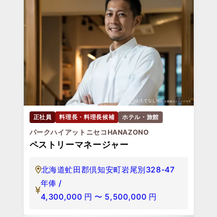
正社員
料理長・料理長候補
ホテル・旅館
パークハイアットニセコHANAZONO
ペストリーマネージャー
北海道虻田郡倶知安町岩尾別328-47
年俸 /
4,300,000
円
〜
5,500,000
円