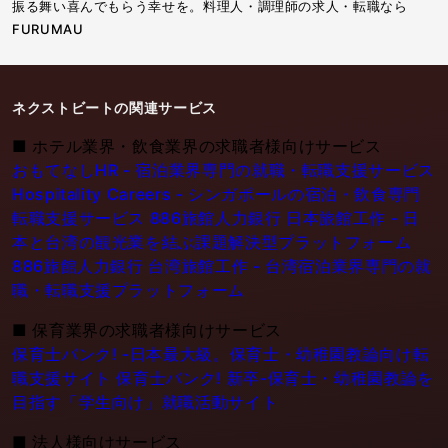
振る舞い喜んでもらう幸せを。料理人・調理師の求人・転職なら
FURUMAU
ネクストビートの関連サービス
■
ホテル業界・飲食業界の求職者様向けサービス
おもてなしHR - 宿泊業界専門の就職・転職支援サービス
Hospitality Careers - シンガポールの宿泊・飲食専門
転職支援サービス
886旅館人力銀行 日本旅館工作 - 日
本と台湾の観光業を結ぶ課題解決型プラットフォーム
886旅館人力銀行 台湾旅館工作 - 台湾宿泊業界専門の就
職・転職支援プラットフォーム
■
保育業界の求職者様向けサービス
保育士バンク! -日本最大級。保育士・幼稚園教論向け転
職支援サイト
保育士バンク! 新卒-保育士・幼稚園教論を
目指す「学生向け」就職活動サイト
■
法人様向けサービス