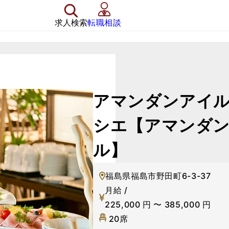
求人検索
転職相談
アマンダンアイ
シエ【アマンダ
ル】
福島県福島市野田町6-3-37
月給 /
225,000
円
〜
385,000
円
20席