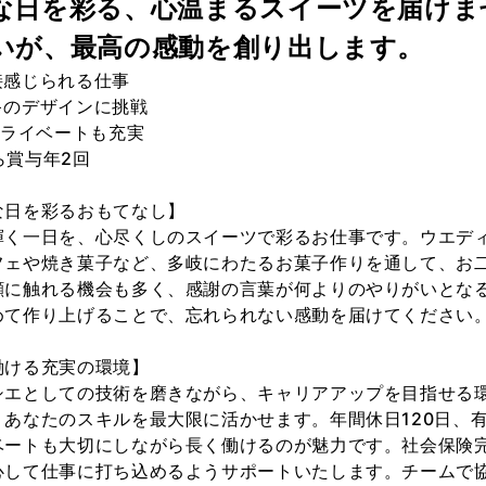
な日を彩る、心温まるスイーツを届けま
いが、最高の感動を創り出します。
接感じられる仕事
キのデザインに挑戦
プライベートも充実
から賞与年2回
な日を彩るおもてなし】
輝く一日を、心尽くしのスイーツで彩るお仕事です。ウエデ
フェや焼き菓子など、多岐にわたるお菓子作りを通して、お
顔に触れる機会も多く、感謝の言葉が何よりのやりがいとな
めて作り上げることで、忘れられない感動を届けてください
働ける充実の環境】
シエとしての技術を磨きながら、キャリアアップを目指せる
、あなたのスキルを最大限に活かせます。年間休日120日、
ベートも大切にしながら長く働けるのが魅力です。社会保険
心して仕事に打ち込めるようサポートいたします。チームで