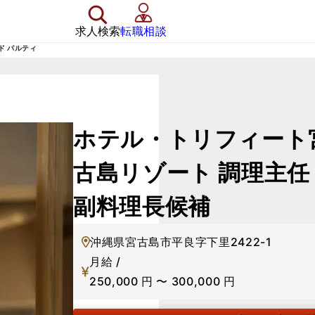
求人検索
転職相談
ド パルティ
ホテル・トリフィート
古島リゾート
調理主任
副料理長候補
沖縄県宮古島市平良字下里2422-1
月給 /
250,000
円
〜
300,000
円