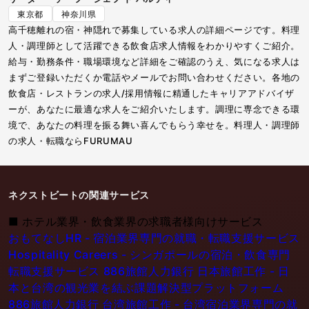
東京都
神奈川県
高千穂離れの宿・神隠れで募集している求人の詳細ページです。料理
人・調理師として活躍できる飲食店求人情報をわかりやすくご紹介。
給与・勤務条件・職場環境など詳細をご確認のうえ、気になる求人は
まずご登録いただくか電話やメールでお問い合わせください。各地の
飲食店・レストランの求人/採用情報に精通したキャリアアドバイザ
ーが、あなたに最適な求人をご紹介いたします。調理に専念できる環
境で、あなたの料理を振る舞い喜んでもらう幸せを。料理人・調理師
の求人・転職ならFURUMAU
ネクストビートの関連サービス
■
ホテル業界・飲食業界の求職者様向けサービス
おもてなしHR - 宿泊業界専門の就職・転職支援サービス
Hospitality Careers - シンガポールの宿泊・飲食専門
転職支援サービス
886旅館人力銀行 日本旅館工作 - 日
本と台湾の観光業を結ぶ課題解決型プラットフォーム
886旅館人力銀行 台湾旅館工作 - 台湾宿泊業界専門の就