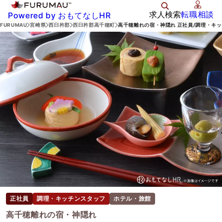
求人検索
転職相談
Powered by おもてなしHR
FURUMAU
宮崎県
西臼杵郡
西臼杵郡高千穂町
高千穂離れの宿・神隠れ 正社員/調理・キ
正社員
調理・キッチンスタッフ
ホテル・旅館
高千穂離れの宿・神隠れ