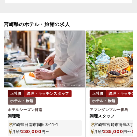
宮崎県のホテル・旅館の求人
正社員
調理・キッチンスタッフ
正社員
調理・キッチン
ホテル・旅館
ホテル・旅館
ホテルシーズン日南
アマンダンブルー青島
調理職
調理スタッフ
宮崎県日南市園田3-11-1
宮崎県宮崎市青島3丁目
230,000
235,000
3
月給/
円
〜
月給/
円
〜