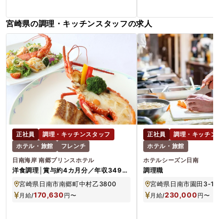
宮崎県の調理・キッチンスタッフの求人
正社員
調理・キッチンスタッフ
正社員
調理・キッチン
ホテル・旅館
フレンチ
ホテル・旅館
日南海岸 南郷プリンスホテル
ホテルシーズン日南
洋食調理│賞与約4カ月分／年収349万
調理職
円可／月8～9休み／西武グループ
宮崎県日南市南郷町中村乙3800
宮崎県日南市園田3-11-
170,630
230,000
月給/
円
〜
月給/
円
〜