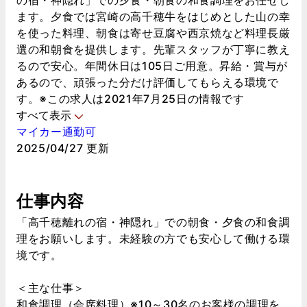
の宿・神隠れ」での夕食・朝食の和食調理をお任せし
ます。夕食では宮崎の高千穂牛をはじめとした山の幸
を使った料理、朝食は寄せ豆腐や西京焼など料理長厳
選の和朝食を提供します。先輩スタッフが丁寧に教え
るので安心。年間休日は105日ご用意。昇給・賞与が
あるので、頑張った分だけ評価してもらえる環境で
す。※この求人は2021年7月25日の情報です
すべて表示
マイカー通勤可
2025/04/27 更新
仕事内容
「高千穂離れの宿・神隠れ」での朝食・夕食の和食調
理をお願いします。未経験の方でも安心して働ける環
境です。
＜主な仕事＞
和食調理（会席料理）※10～30名のお客様の調理を