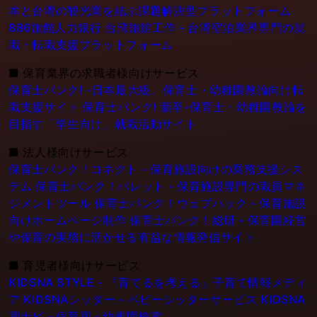
本と台湾の観光業を結ぶ課題解決型プラットフォーム
886旅館人力銀行 台湾旅館工作 - 台湾宿泊業界専門の就
職・転職支援プラットフォーム
■
保育業界の求職者様向けサービス
保育士バンク! -日本最大級。保育士・幼稚園教論向け転
職支援サイト
保育士バンク! 新卒-保育士・幼稚園教論を
目指す「学生向け」就職活動サイト
■
法人様向けサービス
保育士バンク！コネクト - 保育施設向けの業務支援シス
テム
保育士バンク！パレット - 保育施設専門の職員マネ
ジメントツール
保育士バンク！ウェブパック - 保育施設
向けホームページ制作
保育士バンク！総研 - 保育園経営
や保育の実務に活かせる有益な情報発信サイト
■
育児者様向けサービス
KIDSNA STYLE - 「育てるを考える」子育て情報メディ
ア
KIDSNAシッター - ベビーシッターサービス
KIDSNA
園ナビ - 保育園・幼稚園検索