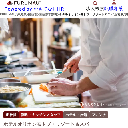
求人検索
転職相談
Powered by おもてなしHR
FURUMAU
沖縄県
国頭郡
国頭郡本部町
ホテルオリオンモトブ・リゾート＆スパ 正社員/
正社員
調理・キッチンスタッフ
ホテル・旅館
フレンチ
ホテルオリオンモトブ・リゾート＆スパ