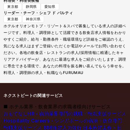
料理長・料理長候補
東京都
静岡県
愛知県
リーダー・チーフ・シェフ ド パルティ
東京都
神奈川県
ホテルオリオンモトブ・リゾート＆スパで募集している求人の詳細ペ
ージです。料理人・調理師として活躍できる飲食店求人情報をわかり
やすくご紹介。給与・勤務条件・職場環境など詳細をご確認のうえ、
気になる求人はまずご登録いただくか電話やメールでお問い合わせく
ださい。各地の飲食店・レストランの求人/採用情報に精通したキャ
リアアドバイザーが、あなたに最適な求人をご紹介いたします。調理
に専念できる環境で、あなたの料理を振る舞い喜んでもらう幸せを。
料理人・調理師の求人・転職ならFURUMAU
ネクストビートの関連サービス
■
ホテル業界・飲食業界の求職者様向けサービス
おもてなしHR - 宿泊業界専門の就職・転職支援サービス
Hospitality Careers - シンガポールの宿泊・飲食専門
転職支援サービス
886旅館人力銀行 日本旅館工作 - 日