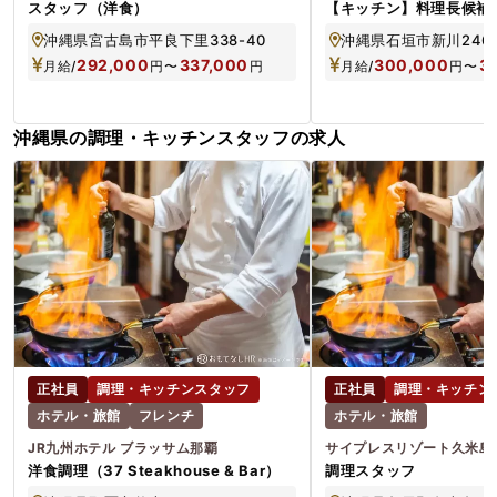
スタッフ（洋食）
【キッチン】料理長候補
沖縄県宮古島市平良下里338-40
沖縄県石垣市新川246
292,000
337,000
300,000
3
月給/
円
〜
円
月給/
円
〜
沖縄県の調理・キッチンスタッフの求人
正社員
調理・キッチンスタッフ
正社員
調理・キッチン
ホテル・旅館
フレンチ
ホテル・旅館
JR九州ホテル ブラッサム那覇
サイプレスリゾート久米島
洋食調理（37 Steakhouse & Bar）
調理スタッフ