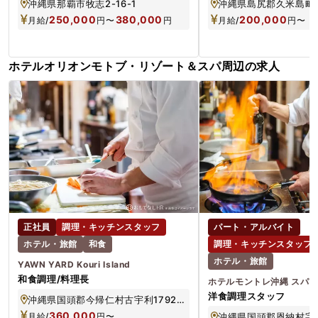
沖縄県那覇市牧志2-16-1
沖縄県島尻郡久米島町大
250,000
380,000
200,000
月給/
円
〜
円
月給/
円
〜
ホテルオリオンモトブ・リゾート＆スパ周辺の求人
正社員
調理・キッチンスタッフ
パート・アルバイト
ホテル・旅館
和食
調理・キッチンスタッフ
ホテル・旅館
YAWN YARD Kouri Island
和食調理/料理長
ホテルモントレ沖縄 スパ&
洋食調理スタッフ
沖縄県国頭郡今帰仁村古宇利1792-1,1837
360,000
月給/
円
〜
沖縄県国頭郡恩納村字冨着