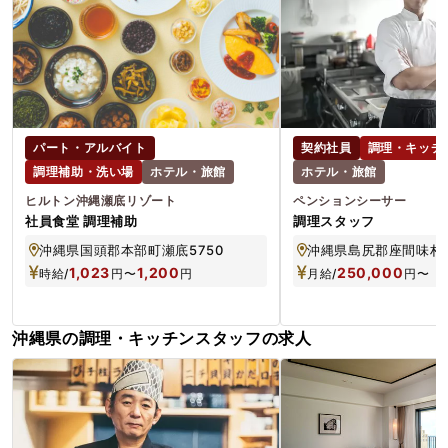
パート・アルバイト
契約社員
調理・キッチ
調理補助・洗い場
ホテル・旅館
ホテル・旅館
ヒルトン沖縄瀬底リゾート
ペンションシーサー
社員食堂 調理補助
調理スタッフ
沖縄県国頭郡本部町瀬底5750
沖縄県島尻郡座間味村阿
1,023
1,200
250,000
時給/
円
〜
円
月給/
円
〜
沖縄県の調理・キッチンスタッフの求人