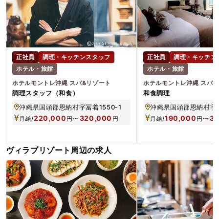
正社員
調理・キッチンスタッフ
正社員
調理・キッチン
ホテル・旅館
ホテル・旅館
ホテルモントレ沖縄 スパ&リゾート
ホテルモントレ沖縄 スパ&
調理スタッフ（和食）
和食調理
沖縄県国頭郡恩納村字冨着1550-1
沖縄県国頭郡恩納村字冨着
220,000
320,000
190,000
30
月給/
円
〜
円
月給/
円
〜
ヴィラブリゾート周辺の求人