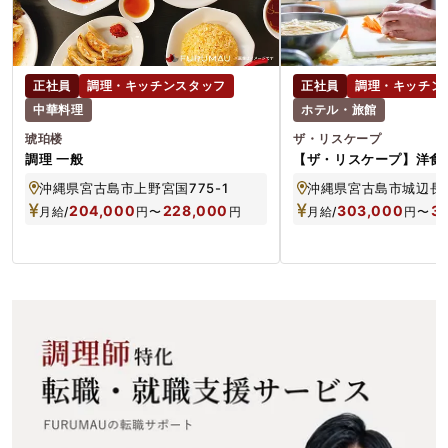
正社員
調理・キッチンスタッフ
正社員
調理・キッチン
中華料理
ホテル・旅館
琥珀楼
ザ・リスケープ
調理 一般
【ザ・リスケープ】洋食
沖縄県宮古島市上野宮国775-1
沖縄県宮古島市城辺長間1
204,000
228,000
303,000
3
月給/
円
〜
円
月給/
円
〜