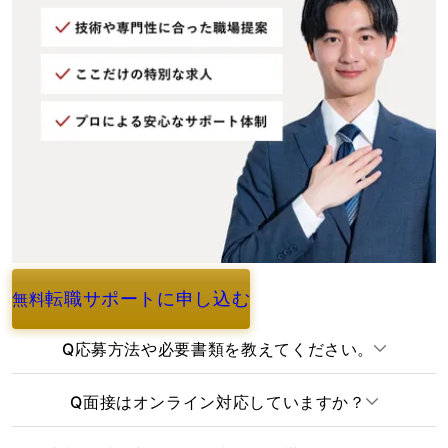
転職サポートに申し込む
無料
よくあるご質問
Q
応募方法や必要書類を教えてください。
Q
面接はオンライン対応していますか？