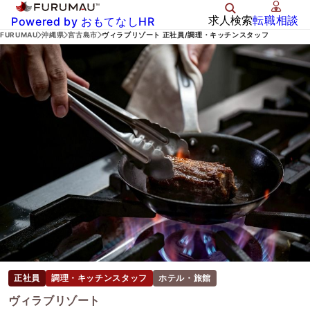
求人検索
転職相談
Powered by おもてなしHR
FURUMAU
沖縄県
宮古島市
ヴィラブリゾート 正社員/調理・キッチンスタッフ
正社員
調理・キッチンスタッフ
ホテル・旅館
ヴィラブリゾート