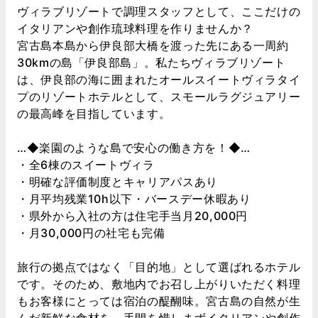
ヴィラブリゾートで調理スタッフとして、ここだけの
イタリアンや創作琉球料理を作りませんか？
宮古島本島から伊良部大橋を渡った先にある一周約
30kmの島「伊良部島」。私たちヴィラブリゾート
は、伊良部の海に囲まれたオールスイートヴィラタイ
プのリゾートホテルとして、スモールラグジュアリー
の最高峰を目指しています。
…◆楽園のような島で安心の働き方を！◆…
・全6棟のスイートヴィラ
・明確な評価制度とキャリアパスあり
・月平均残業10h以下・バースデー休暇あり
・県外から入社の方は住宅手当月20,000円
・月30,000円の社宅も完備
旅行の拠点ではなく「目的地」として選ばれるホテル
です。そのため、敷地内でお召し上がりいただく料理
もお客様にとっては宿泊の醍醐味。宮古島の自然が生
んだ新鮮な食材を、手間を惜しまずイタリアンや創作