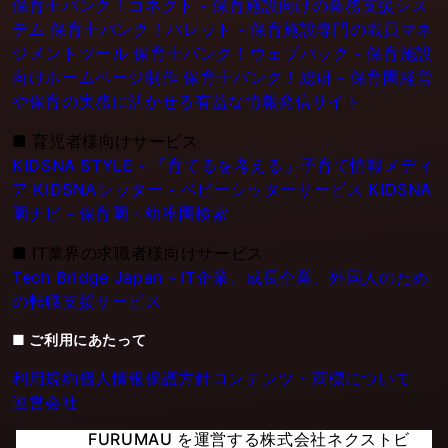
保育士バンク！コネクト - 保育施設向けの業務支援シス
テム
保育士バンク！パレット - 保育施設専門の職員マネ
ジメントツール
保育士バンク！ウェブパック - 保育施設
向けホームページ制作
保育士バンク！総研 - 保育園経営
や保育の実務に活かせる有益な情報発信サイト
■
育児者様向けサービス
KIDSNA STYLE - 「育てるを考える」子育て情報メディ
ア
KIDSNAシッター - ベビーシッターサービス
KIDSNA
園ナビ - 保育園・幼稚園検索
■
IT業界の求職者様向けサービス
Tech Bridge Japan - IT企業、成長企業、外国人のため
の転職支援サービス
■ ご利用にあたって
利用規約
個人情報保護方針
コンテンツ・商標について
運営会社
FURUMAU を運営する株式会社ネクストビ