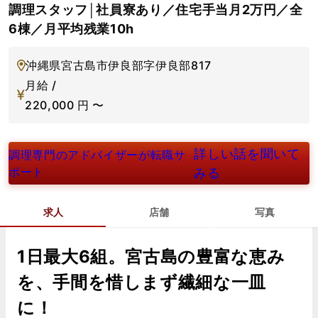
調理スタッフ│社員寮あり／住宅手当月2万円／全
6棟／月平均残業10h
沖縄県宮古島市伊良部字伊良部817
月給 /
220,000
円
〜
詳しい話を聞いて
調理専門のアドバイザーが転職サ
ポート
みる
求人
店舗
写真
1日最大6組。宮古島の豊富な恵み
を、手間を惜しまず繊細な一皿
に！