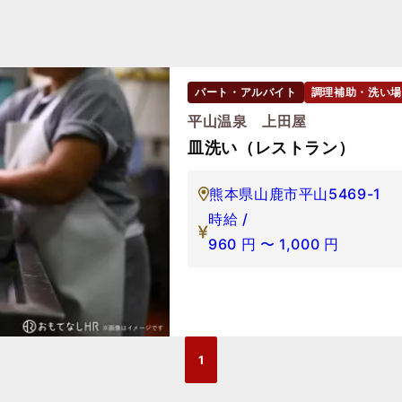
パート・アルバイト
調理補助・洗い場
平山温泉 上田屋
皿洗い（レストラン）
熊本県山鹿市平山5469-1
時給 /
960
円
〜
1,000
円
1