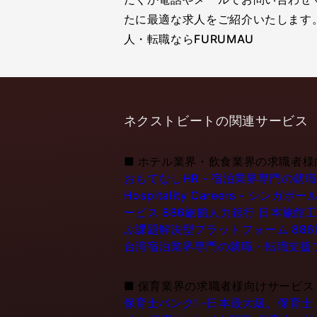
たに最適な求人をご紹介いたします
人・転職ならFURUMAU
ネクストビートの関連サービス
■
ホテル業界・飲食業界の求職者様
おもてなしHR - 宿泊業界専門の就
Hospitality Careers - 
ービス
886旅館人力銀行 日本旅館工
ぶ課題解決型プラットフォーム
88
台湾宿泊業界専門の就職・転職支援
■
保育業界の求職者様向けサービス
保育士バンク! -日本最大級。保育