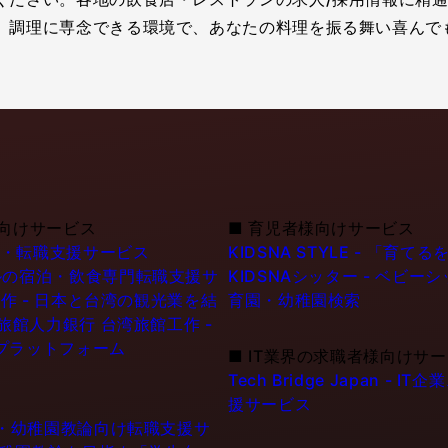
。調理に専念できる環境で、あなたの料理を振る舞い喜んで
向けサービス
■
育児者様向けサービス
職・転職支援サービス
KIDSNA STYLE - 「
シンガポールの宿泊・飲食専門転職支援サ
KIDSNAシッター - ベビ
作 - 日本と台湾の観光業を結
育園・幼稚園検索
6旅館人力銀行 台湾旅館工作 -
プラットフォーム
■
IT業界の求職者様向けサ
Tech Bridge Japan 
援サービス
士・幼稚園教論向け転職支援サ