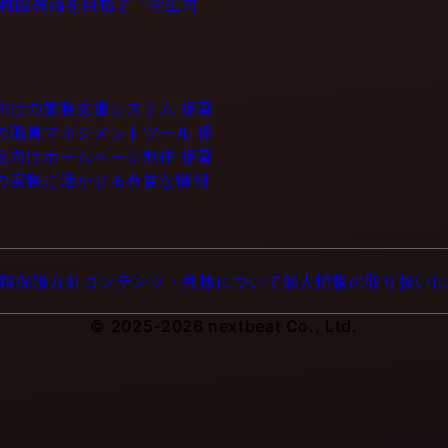
幼稚園教論を目指す「学生向
設向けの業務支援システム
保育
門の職員マネジメントツール
保
施設向けホームページ制作
保育
育の実務に活かせる有益な情報
報保護方針
コンテンツ・商標について
個人情報の取り扱い
© 2025-2026 nextbeat Co., Ltd.