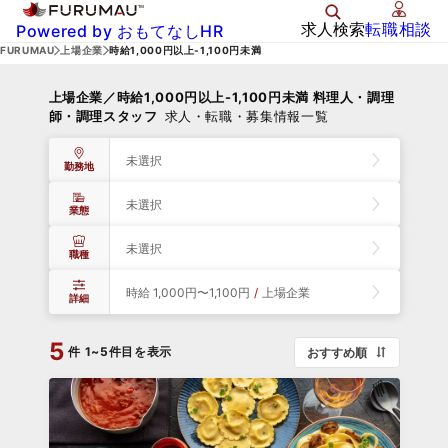
求人検索
転職相談
Powered by おもてなしHR
FURUMAU
上場企業
時給1,000円以上-1,100円未満
上場企業／時給1,000円以上-1,100円未満 料理人・調理
師・調理スタッフ
求人・転職・募集情報一覧
未選択
勤務地
未選択
業態
未選択
職種
時給 1,000円〜1,100円
/
上場企業
詳細
5
件
1~5件目を表示
おすすめ順