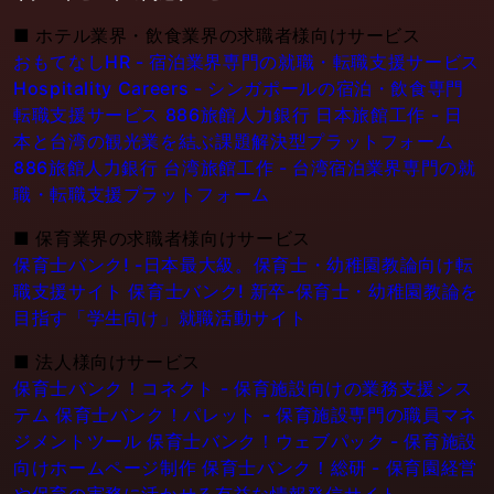
■
ホテル業界・飲食業界の求職者様向けサービス
おもてなしHR - 宿泊業界専門の就職・転職支援サービス
Hospitality Careers - シンガポールの宿泊・飲食専門
転職支援サービス
886旅館人力銀行 日本旅館工作 - 日
本と台湾の観光業を結ぶ課題解決型プラットフォーム
886旅館人力銀行 台湾旅館工作 - 台湾宿泊業界専門の就
職・転職支援プラットフォーム
■
保育業界の求職者様向けサービス
保育士バンク! -日本最大級。保育士・幼稚園教論向け転
職支援サイト
保育士バンク! 新卒-保育士・幼稚園教論を
目指す「学生向け」就職活動サイト
■
法人様向けサービス
保育士バンク！コネクト - 保育施設向けの業務支援シス
テム
保育士バンク！パレット - 保育施設専門の職員マネ
ジメントツール
保育士バンク！ウェブパック - 保育施設
向けホームページ制作
保育士バンク！総研 - 保育園経営
や保育の実務に活かせる有益な情報発信サイト