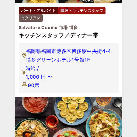
パート・アルバイト
調理・キッチンスタッフ
イタリアン
Salvatore Cuomo 市場 博多
キッチンスタッフ／ディナー帯
福岡県福岡市博多区博多駅中央街4-4
博多グリーンホテル1号館1F
時給 /
1,000
円
〜
90席