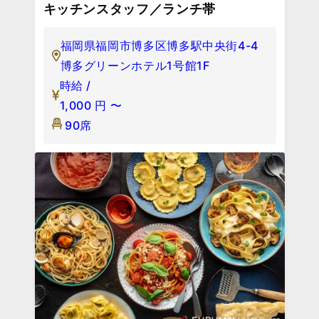
キッチンスタッフ／ランチ帯
福岡県福岡市博多区博多駅中央街4-4
博多グリーンホテル1号館1F
時給 /
1,000
円
〜
90席