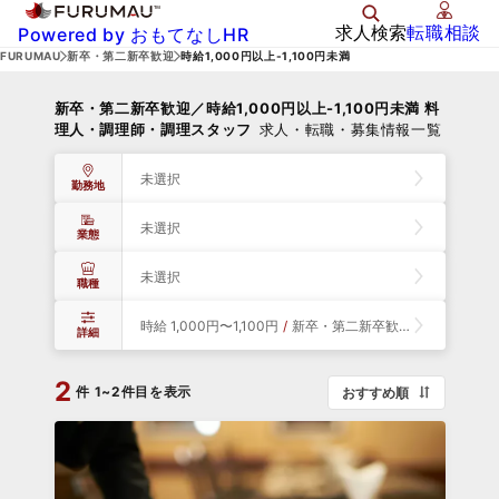
求人検索
転職相談
Powered by おもてなしHR
FURUMAU
新卒・第二新卒歓迎
時給1,000円以上-1,100円未満
新卒・第二新卒歓迎／時給1,000円以上-1,100円未満 料
理人・調理師・調理スタッフ
求人・転職・募集情報一覧
未選択
勤務地
未選択
業態
未選択
職種
時給 1,000円〜1,100円
/
新卒・第二新卒歓迎
詳細
2
件
1~2件目を表示
おすすめ順