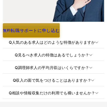
転職サポートに申し込む
無料
よくあるご質問
Q
人気のある求人はどのような特徴がありますか
Q
見るべき求人の特徴はあるでしょうか？
Q
調理師求人の平均月収はいくらですか？
Q
収入の面で気をつけることはありますか？
Q
相談や情報収集だけの利用でも構いませんか？