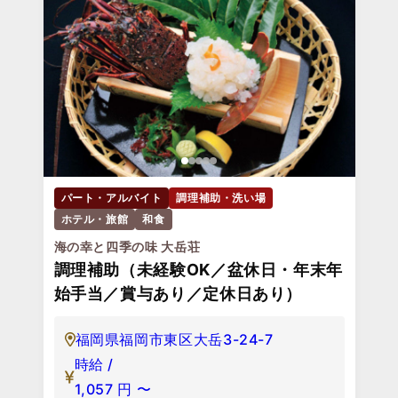
パート・アルバイト
調理補助・洗い場
ホテル・旅館
和食
海の幸と四季の味 大岳荘
調理補助（未経験OK／盆休日・年末年
始手当／賞与あり／定休日あり）
福岡県福岡市東区大岳3-24-7
時給 /
1,057
円
〜