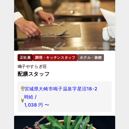
正社員
調理・キッチンスタッフ
ホテル・旅館
鳴子やすらぎ荘
配膳スタッフ
宮城県大崎市鳴子温泉字星沼18-2
時給 /
1,038
円
〜