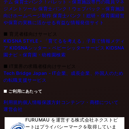
テム
保育士バンク！パレット - 保育施設専門の職員マネ
ジメントツール
保育士バンク！ウェブパック - 保育施設
向けホームページ制作
保育士バンク！総研 - 保育園経営
や保育の実務に活かせる有益な情報発信サイト
■
育児者様向けサービス
KIDSNA STYLE - 「育てるを考える」子育て情報メディ
ア
KIDSNAシッター - ベビーシッターサービス
KIDSNA
園ナビ - 保育園・幼稚園検索
■
IT業界の求職者様向けサービス
Tech Bridge Japan - IT企業、成長企業、外国人のため
の転職支援サービス
■ ご利用にあたって
利用規約
個人情報保護方針
コンテンツ・商標について
運営会社
FURUMAU を運営する株式会社ネクストビ
ートはプライバシーマークを取得していま