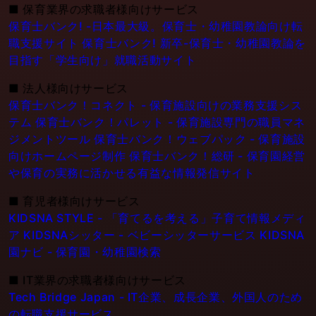
■
保育業界の求職者様向けサービス
保育士バンク! -日本最大級。保育士・幼稚園教論向け転
職支援サイト
保育士バンク! 新卒-保育士・幼稚園教論を
目指す「学生向け」就職活動サイト
■
法人様向けサービス
保育士バンク！コネクト - 保育施設向けの業務支援シス
テム
保育士バンク！パレット - 保育施設専門の職員マネ
ジメントツール
保育士バンク！ウェブパック - 保育施設
向けホームページ制作
保育士バンク！総研 - 保育園経営
や保育の実務に活かせる有益な情報発信サイト
■
育児者様向けサービス
KIDSNA STYLE - 「育てるを考える」子育て情報メディ
ア
KIDSNAシッター - ベビーシッターサービス
KIDSNA
園ナビ - 保育園・幼稚園検索
■
IT業界の求職者様向けサービス
Tech Bridge Japan - IT企業、成長企業、外国人のため
の転職支援サービス