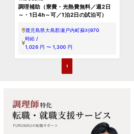
調理補助（寮費・光熱費無料／週2日
～・1日4h～可／1泊2日の試泊可）
鹿児島県大島郡瀬戸内町蘇刈970
時給 /
1,026
円
〜
1,300
円
1