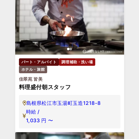
パート・アルバイト
調理補助・洗い場
ホテル・旅館
佳翠苑 皆美
料理盛付朝スタッフ
島根県松江市玉湯町玉造1218-8
時給 /
1,033
円
〜