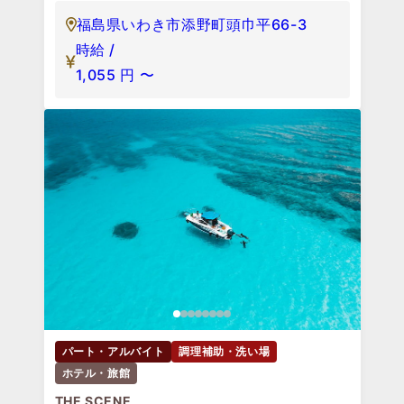
福島県いわき市添野町頭巾平66-3
時給 /
1,055
円
〜
パート・アルバイト
調理補助・洗い場
ホテル・旅館
THE SCENE