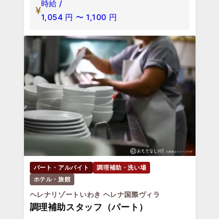
時給 /
1,054
円
〜
1,100
円
パート・アルバイト
調理補助・洗い場
ホテル・旅館
ヘレナリゾートいわき ヘレナ国際ヴィラ
調理補助スタッフ（パート）