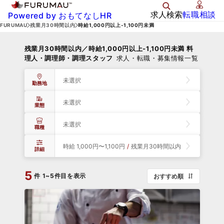
求人検索
転職相談
Powered by おもてなしHR
FURUMAU
残業月30時間以内
時給1,000円以上-1,100円未満
残業月30時間以内／時給1,000円以上-1,100円未満 料
理人・調理師・調理スタッフ
求人・転職・募集情報一覧
未選択
勤務地
未選択
業態
未選択
職種
時給 1,000円〜1,100円
/
残業月30時間以内
詳細
5
件
1~5件目を表示
おすすめ順