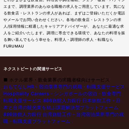
エまで、調理業界のあらゆる職種の求人をご用意しています。気にな
る飲食店・レストランの求人があれば、まずはご登録いただくか電話
やメールでお問い合わせください。各地の飲食店・レストランの求
人/採用情報に精通したキャリアアドバイザーが、 あなたに最適な求
人をご紹介いたします。調理に専念できる環境で、あなたの料理を振
る舞い喜んでもらう幸せを。料理人・調理師の求人・転職なら
FURUMAU
ネクストビートの関連サービス
■
ホテル業界・飲食業界の求職者様向けサービス
おもてなしHR - 宿泊業界専門の就職・転職支援サービス
Hospitality Careers - シンガポールの宿泊・飲食専門
転職支援サービス
886旅館人力銀行 日本旅館工作 - 日
本と台湾の観光業を結ぶ課題解決型プラットフォーム
886旅館人力銀行 台湾旅館工作 - 台湾宿泊業界専門の就
職・転職支援プラットフォーム