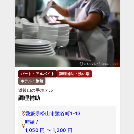
パート・アルバイト
調理補助・洗い場
ホテル・旅館
道後山の手ホテル
調理補助
愛媛県松山市鷺谷町1-13
時給 /
1,050
円
〜
1,200
円