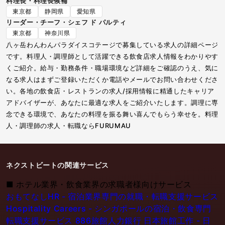
料理長・料理長候補
東京都
静岡県
愛知県
リーダー・チーフ・シェフ ド パルティ
東京都
神奈川県
八ヶ岳わんわんパラダイスコテージで募集している求人の詳細ページ
です。料理人・調理師として活躍できる飲食店求人情報をわかりやす
くご紹介。給与・勤務条件・職場環境など詳細をご確認のうえ、気に
なる求人はまずご登録いただくか電話やメールでお問い合わせくださ
い。各地の飲食店・レストランの求人/採用情報に精通したキャリア
アドバイザーが、あなたに最適な求人をご紹介いたします。調理に専
念できる環境で、あなたの料理を振る舞い喜んでもらう幸せを。料理
人・調理師の求人・転職ならFURUMAU
ネクストビートの関連サービス
■
ホテル業界・飲食業界の求職者様向けサービス
おもてなしHR - 宿泊業界専門の就職・転職支援サービス
Hospitality Careers - シンガポールの宿泊・飲食専門
転職支援サービス
886旅館人力銀行 日本旅館工作 - 日