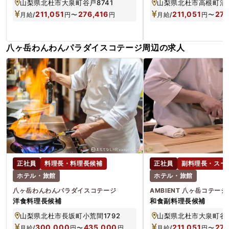
山梨県北杜市大泉町谷戸8741
山梨県北杜市高根町清里
211,051
276,416
211,051
276
月給/
円
〜
円
月給/
円
〜
八ヶ岳わんわんパラダイスコテージ周辺の求人
正社員
料理長・料理長候補
正社員
副料理長・スー
ホテル・旅館
ホテル・旅館
八ヶ岳わんわんパラダイスコテージ
AMBIENT 八ヶ岳コテージ
洋食料理長候補
和食副料理長候補
山梨県北杜市長坂町小荒間1792
山梨県北杜市大泉町谷戸
300,000
435,000
211,051
276
月給/
円
〜
円
月給/
円
〜