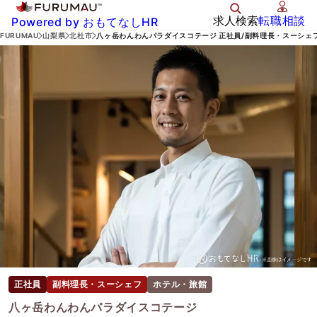
求人検索
転職相談
Powered by おもてなしHR
FURUMAU
山梨県
北杜市
八ヶ岳わんわんパラダイスコテージ 正社員/副料理長・スーシェ
正社員
副料理長・スーシェフ
ホテル・旅館
八ヶ岳わんわんパラダイスコテージ