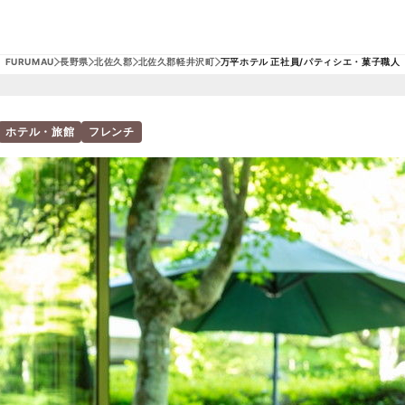
FURUMAU
長野県
北佐久郡
北佐久郡軽井沢町
万平ホテル 正社員/パティシエ・菓子職人
ホテル・旅館
フレンチ