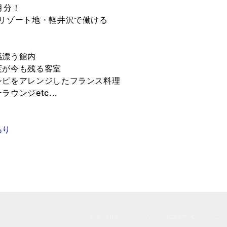
月分！
なリゾート地・軽井沢で働ける
】
感漂う館内
度が今も残る客室
シピをアレンジしたフランス料理
ウンジetc...
あり
り
創業130年の節目となる、2024年10月にリニ
た！