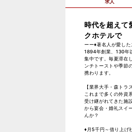
求人
時代を超えて
クホテルで
ーー♦著名人が愛した
1894年創業、13
集中です。毎夏滞在
ンチトーストや季節
携わります。
【業界大手・森トラ
これまで多くの外資
受け継がれてきた施
から宴会・婚礼スイ
んか？
♦月5千円～借り上げ