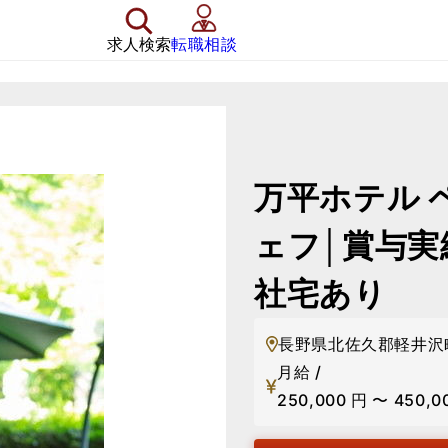
求人検索
転職相談
万平ホテル
ェフ│賞与実
社宅あり
長野県北佐久郡軽井沢
月給 /
250,000
円
〜
450,0