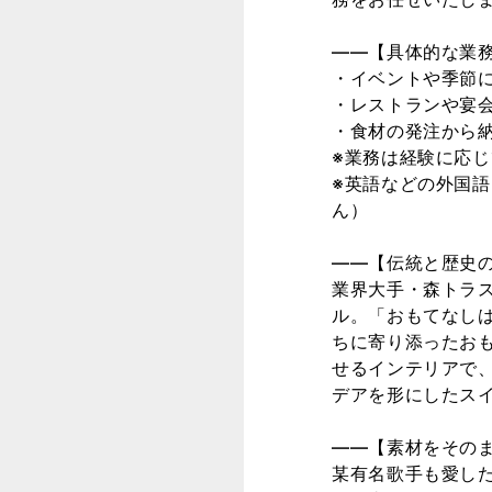
――【具体的な業
・イベントや季節
・レストランや宴
・食材の発注から
※業務は経験に応
※英語などの外国
ん）
――【伝統と歴史
業界大手・森トラ
ル。「おもてなし
ちに寄り添ったお
せるインテリアで、
デアを形にしたス
――【素材をその
某有名歌手も愛し