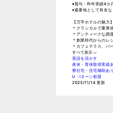
♦賞与・昨年実績4カ
♦避暑地として有名
【万平ホテルの魅力
＊クラシカルで重厚
＊アンティークな調
＊創業時代からのレ
＊カフェテラス、バーラ
すべて表示
英語を活かす
産休・育休取得実績
寮社宅・住宅補助あ
U・Iターン歓迎
2025/11/14 更新