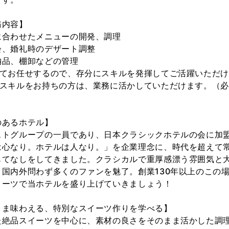
務内容】
に合わせたメニューの開発、調理
会、婚礼時のデザート調整
納品、棚卸などの管理
じてお任せするので、存分にスキルを発揮してご活躍いただ
語スキルをお持ちの方は、業務に活かしていただけます。（
のあるホテル】
ストグループの一員であり、日本クラシックホテルの会に加
は心なり。ホテルは人なり。」を企業理念に、時代を超えて
もてなしをしてきました。クラシカルで重厚感漂う雰囲気と
国内外問わず多くのファンを魅了。創業130年以上のこの
イーツで当ホテルを盛り上げていきましょう！
まま味わえる、特別なスイーツ作りを学べる】
た絶品スイーツを中心に、素材の良さをそのまま活かした調