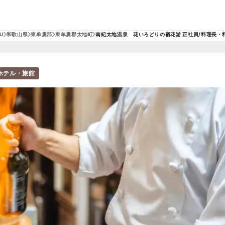
U
和歌山県
東牟婁郡
東牟婁郡太地町
南紀太地温泉 花いろどりの宿花游 正社員/料理長・
ホテル・旅館