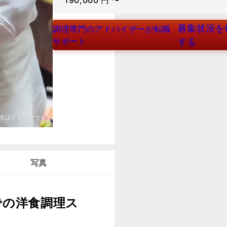
190,000
円
〜
募集状況を
調理専門のアドバイザーが転職
サポート
する
写真
での洋食調理ス