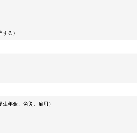
準ずる）
厚生年金、労災、雇用）