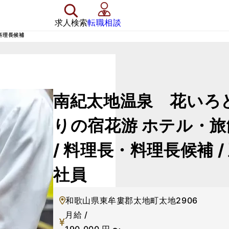
求人検索
転職相談
料理長候補
南紀太地温泉 花いろ
りの宿花游
ホテル・旅
/ 料理長・料理長候補 /
社員
和歌山県東牟婁郡太地町太地2906
月給 /