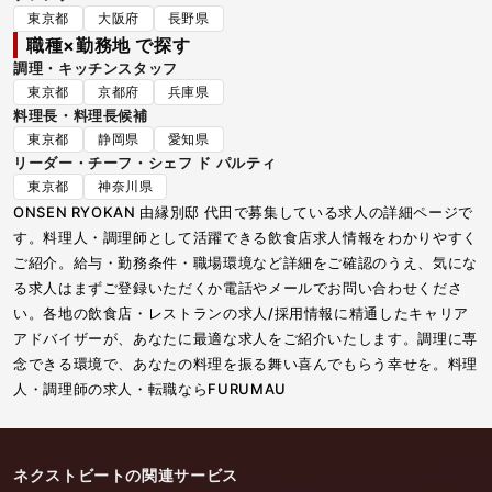
東京都
大阪府
長野県
職種×勤務地 で探す
調理・キッチンスタッフ
東京都
京都府
兵庫県
料理長・料理長候補
東京都
静岡県
愛知県
リーダー・チーフ・シェフ ド パルティ
東京都
神奈川県
ONSEN RYOKAN 由縁別邸 代田で募集している求人の詳細ページで
す。料理人・調理師として活躍できる飲食店求人情報をわかりやすく
ご紹介。給与・勤務条件・職場環境など詳細をご確認のうえ、気にな
る求人はまずご登録いただくか電話やメールでお問い合わせくださ
い。各地の飲食店・レストランの求人/採用情報に精通したキャリア
アドバイザーが、あなたに最適な求人をご紹介いたします。調理に専
念できる環境で、あなたの料理を振る舞い喜んでもらう幸せを。料理
人・調理師の求人・転職ならFURUMAU
ネクストビートの関連サービス