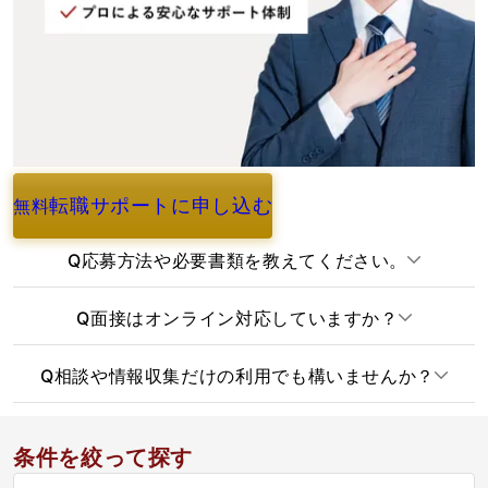
転職サポートに申し込む
無料
よくあるご質問
Q
応募方法や必要書類を教えてください。
Q
面接はオンライン対応していますか？
Q
相談や情報収集だけの利用でも構いませんか？
条件を絞って探す