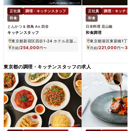
正社員
調理・キッチンスタッフ
正社員
調理・キッチン
和食
和食
とんかつ & 焼鳥 An 四谷
日本料理 花山椒
キッチンスタッフ
和食調理
東京都新宿区四谷1-24 ホテル京阪 東京四谷 B1F
254,000
221,000
37
月給/
円
〜
月給/
円
〜
東京都の調理・キッチンスタッフの求人