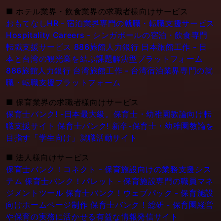
■
ホテル業界・飲食業界の求職者様向けサービス
おもてなしHR - 宿泊業界専門の就職・転職支援サービス
Hospitality Careers - シンガポールの宿泊・飲食専門
転職支援サービス
886旅館人力銀行 日本旅館工作 - 日
本と台湾の観光業を結ぶ課題解決型プラットフォーム
886旅館人力銀行 台湾旅館工作 - 台湾宿泊業界専門の就
職・転職支援プラットフォーム
■
保育業界の求職者様向けサービス
保育士バンク! -日本最大級。保育士・幼稚園教論向け転
職支援サイト
保育士バンク! 新卒-保育士・幼稚園教論を
目指す「学生向け」就職活動サイト
■
法人様向けサービス
保育士バンク！コネクト - 保育施設向けの業務支援シス
テム
保育士バンク！パレット - 保育施設専門の職員マネ
ジメントツール
保育士バンク！ウェブパック - 保育施設
向けホームページ制作
保育士バンク！総研 - 保育園経営
や保育の実務に活かせる有益な情報発信サイト