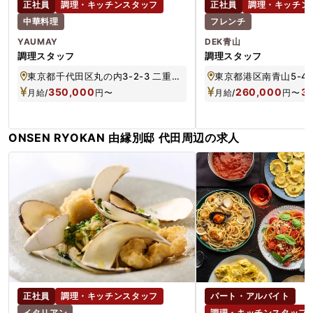
正社員
調理・キッチンスタッフ
正社員
調理・キッチン
中華料理
フレンチ
YAUMAY
DEK青山
調理スタッフ
調理スタッフ
東京都千代田区丸の内3-2-3 二重橋スクエア2階
350,000
260,000
3
月給/
円
〜
月給/
円
〜
ONSEN RYOKAN 由縁別邸 代田周辺の求人
正社員
調理・キッチンスタッフ
パート・アルバイト
イタリアン
調理・キッチンスタッフ