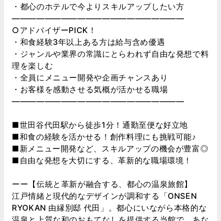
・都心のホテルで今よりスキルアップしたい方
―――――――――――――――――――――
○アドバイザーPICK！
・和食経験3年以上ある方は給与含め優遇
・ジャンルや業界の常識にとらわれず自由な発想で料
理を楽しむ
・全員にメニュー開発や企画チャンスあり
・お客様を感動させる気概が活かせる職場
―――――――――――――――――――――
■世田谷代田駅から徒歩1分！通勤至便な好立地
■和食の経験を活かせる！創作料理にも挑戦可能♪
■新メニュー開発など、スキルアップの機会が豊富◎
■自由な発想を大切にする、革新的な職場環境！
ーー【伝統と革新が融合する、都心の温泉旅館】
江戸情緒と現代的なデザインが調和する「ONSEN
RYOKAN 由縁別邸 代田」。都心にいながら本格的な
温泉と上質な和のおもてなしを提供する当館で、あな