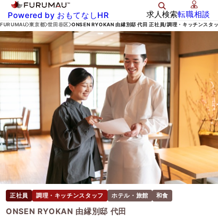
求人検索
転職相談
Powered by おもてなしHR
FURUMAU
東京都
世田谷区
ONSEN RYOKAN 由縁別邸 代田 正社員/調理・キッチンスタ
正社員
調理・キッチンスタッフ
ホテル・旅館
和食
ONSEN RYOKAN 由縁別邸 代田