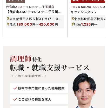
代官山ASO チェレステ 二子玉川店
PIZZA SALVATORE CU
【代官山ASO チェレステ 二子玉川
キッチンスタッフ
店】調理スタッフ イタリアン *選考
東京都世田谷区玉川3丁目17-1 髙島屋S・C 南館 11F
にて役職は決定
180,000
420,000
1,226
月給/
円
〜
円
時給/
円
〜