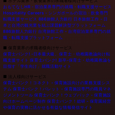
■
ホテル業界・飲食業界の求職者様向けサービス
おもてなしHR - 宿泊業界専門の就職・転職支援サービス
Hospitality Careers - シンガポールの宿泊・飲食専門
転職支援サービス
886旅館人力銀行 日本旅館工作 - 日
本と台湾の観光業を結ぶ課題解決型プラットフォーム
886旅館人力銀行 台湾旅館工作 - 台湾宿泊業界専門の就
職・転職支援プラットフォーム
■
保育業界の求職者様向けサービス
保育士バンク! -日本最大級。保育士・幼稚園教論向け転
職支援サイト
保育士バンク! 新卒-保育士・幼稚園教論を
目指す「学生向け」就職活動サイト
■
法人様向けサービス
保育士バンク！コネクト - 保育施設向けの業務支援シス
テム
保育士バンク！パレット - 保育施設専門の職員マネ
ジメントツール
保育士バンク！ウェブパック - 保育施設
向けホームページ制作
保育士バンク！総研 - 保育園経営
や保育の実務に活かせる有益な情報発信サイト