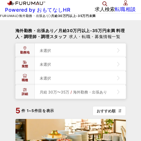
求人検索
転職相談
Powered by おもてなしHR
FURUMAU
海外勤務・出張あり
月給30万円以上-35万円未満
海外勤務・出張あり／月給30万円以上-35万円未満 料理
人・調理師・調理スタッフ
求人・転職・募集情報一覧
未選択
勤務地
未選択
業態
未選択
職種
月給 30万〜35万
/
海外勤務・出張あり
詳細
5
件
1~5件目を表示
おすすめ順