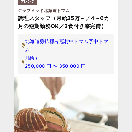
フレンチ
クラブメッド北海道トマム
調理スタッフ（月給25万～／4～6カ
月の短期勤務OK／3食付き寮完備）
北海道勇払郡占冠村中トマム字中トマ
ム
月給 /
250,000
円
〜
350,000
円