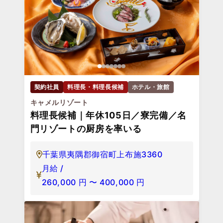
契約社員
料理長・料理長候補
ホテル・旅館
キャメルリゾート
料理長候補｜年休105日／寮完備／名
門リゾートの厨房を率いる
千葉県夷隅郡御宿町上布施3360
月給 /
260,000
円
〜
400,000
円