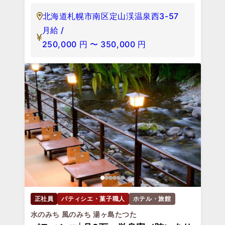
北海道札幌市南区定山渓温泉西3-57
月給 /
250,000
円
〜
350,000
円
正社員
パティシエ・菓子職人
ホテル・旅館
水のみち 風のみち 湯ヶ島たつた