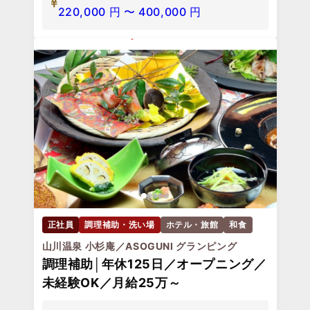
220,000
円
〜
400,000
円
正社員
調理補助・洗い場
ホテル・旅館
和食
山川温泉 小杉庵／ASOGUNI グランピング
調理補助│年休125日／オープニング／
未経験OK／月給25万～