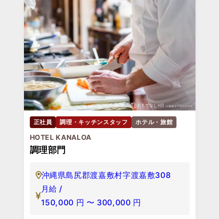
正社員
調理・キッチンスタッフ
ホテル・旅館
HOTEL KANALOA
調理部門
沖縄県島尻郡渡嘉敷村字渡嘉敷308
月給 /
150,000
円
〜
300,000
円