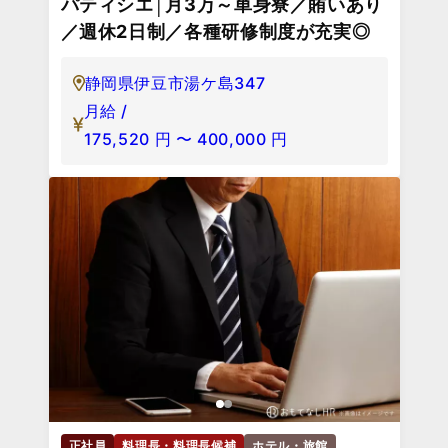
パティシエ│月3万～単身寮／賄いあり
／週休2日制／各種研修制度が充実◎
静岡県伊豆市湯ケ島347
月給 /
175,520
円
〜
400,000
円
正社員
料理長・料理長候補
ホテル・旅館