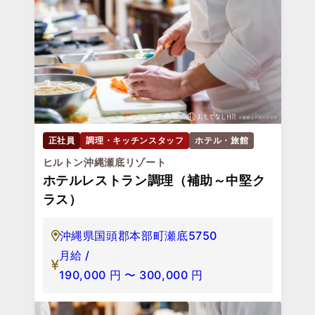
正社員
調理・キッチンスタッフ
ホテル・旅館
ヒルトン沖縄瀬底リゾート
ホテルレストラン調理（補助～中堅ク
ラス）
沖縄県国頭郡本部町瀬底5750
月給 /
190,000
円
〜
300,000
円