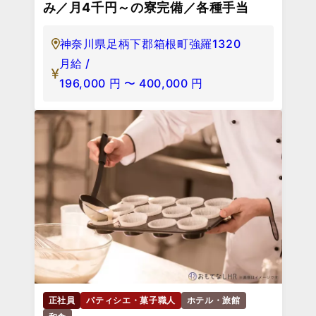
み／月4千円～の寮完備／各種手当
神奈川県足柄下郡箱根町強羅1320
月給 /
196,000
円
〜
400,000
円
正社員
パティシエ・菓子職人
ホテル・旅館