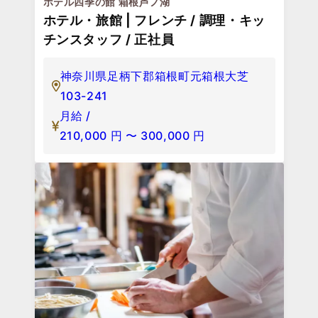
ホテル四季の館 箱根芦ノ湖
ホテル・旅館 | フレンチ / 調理・キッ
チンスタッフ / 正社員
神奈川県足柄下郡箱根町元箱根大芝
103-241
月給 /
210,000
円
〜
300,000
円