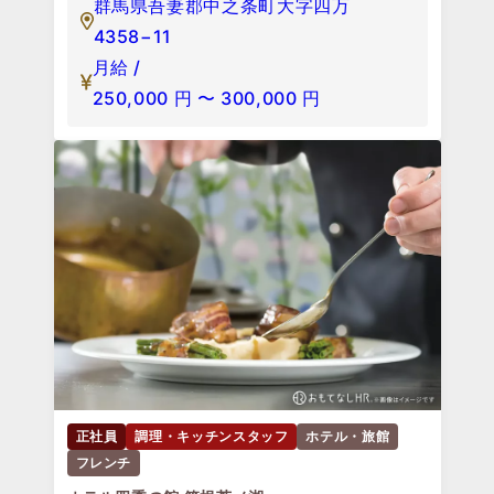
群馬県吾妻郡中之条町大字四万
4358−11
月給 /
250,000
円
〜
300,000
円
正社員
調理・キッチンスタッフ
ホテル・旅館
フレンチ