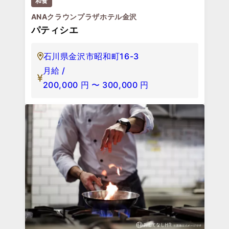
和食
ANAクラウンプラザホテル金沢
パティシエ
石川県金沢市昭和町16-3
月給 /
200,000
円
〜
300,000
円