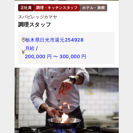
正社員
調理・キッチンスタッフ
ホテル・旅館
スパビレッジカマヤ
調理スタッフ
栃木県日光市湯元254928
月給 /
200,000
円
〜
300,000
円