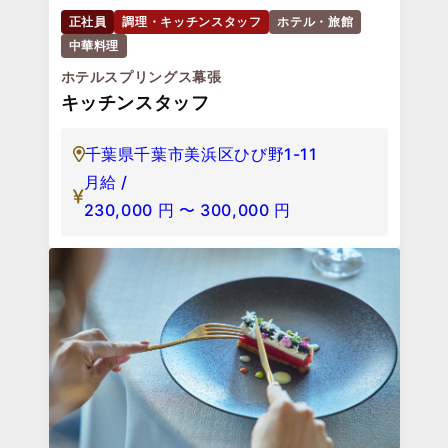
正社員
調理・キッチンスタッフ
ホテル・旅館
中華料理
ホテルスプリングス幕張
キッチンスタッフ
千葉県千葉市美浜区ひび野1-11
月給 /
230,000
円
〜
300,000
円