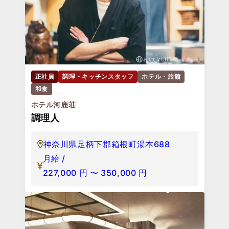
正社員
調理・キッチンスタッフ
ホテル・旅館
和食
ホテル河鹿荘
調理人
神奈川県足柄下郡箱根町湯本688
月給 /
227,000
円
〜
350,000
円