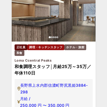
正社員
調理・キッチンスタッフ
ホテル・旅館
和食
Loma Ccentral Peaks
和食調理スタッフ│月給25万～35万／
年休110日
長野県上水内郡信濃町野尻黒姫3884-
298
月給 /
250,000
円
〜
350,000
円