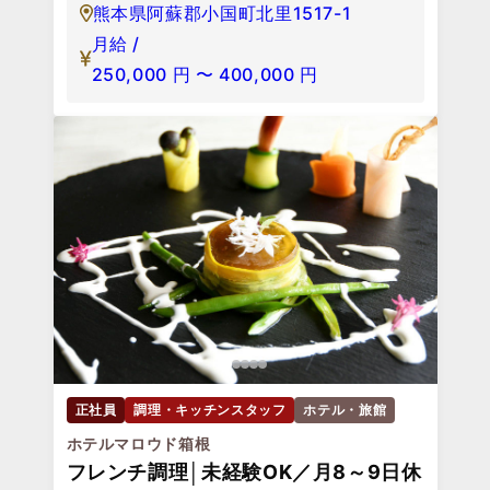
熊本県阿蘇郡小国町北里1517-1
月給 /
250,000
円
〜
400,000
円
正社員
調理・キッチンスタッフ
ホテル・旅館
ホテルマロウド箱根
フレンチ調理│未経験OK／月8～9日休