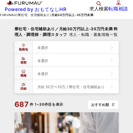
求人検索
転職相談
Powered by おもてなしHR
FURUMAU
寮社宅・住宅補助あり
月給30万円以上-35万円未満
寮社宅・住宅補助あり／月給30万円以上-35万円未満 料
理人・調理師・調理スタッフ
求人・転職・募集情報一覧
未選択
勤務地
未選択
業態
未選択
職種
月給 30万〜35万
/
寮社宅・住宅補助あり
詳細
687
件
1~30件目を表示
おすすめ順