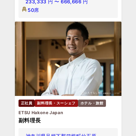
233,333
円
〜
666,666
円
50席
正社員
副料理長・スーシェフ
ホテル・旅館
ETSU Hakone Japan
副料理長