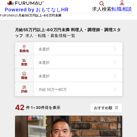
求人検索
転職相談
Powered by おもてなしHR
FURUMAU
月給55万円以上-60万円未満
月給55万円以上-60万円未満 料理人・調理師・調理スタ
ッフ
求人・転職・募集情報一覧
未選択
勤務地
未選択
業態
未選択
職種
月給 55万〜60万
詳細
42
件
1~30件目を表示
おすすめ順