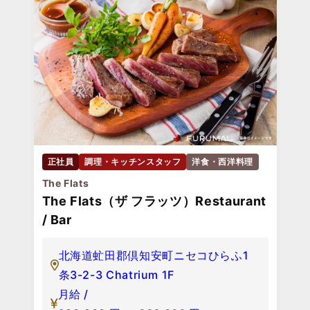
正社員
調理・キッチンスタッフ
洋食・西洋料理
The Flats
The Flats（ザ フラッツ）Restaurant
/ Bar
北海道虻田郡倶知安町ニセコひらふ1
条3-2-3 Chatrium 1F
月給 /