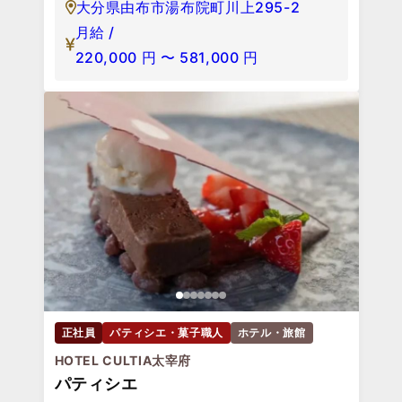
大分県由布市湯布院町川上295-2
月給 /
220,000
円
〜
581,000
円
正社員
パティシエ・菓子職人
ホテル・旅館
HOTEL CULTIA太宰府
パティシエ