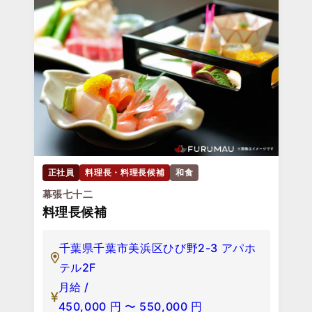
正社員
料理長・料理長候補
和食
幕張七十二
料理長候補
千葉県千葉市美浜区ひび野2-3 アパホ
テル2F
月給 /
450,000
円
〜
550,000
円