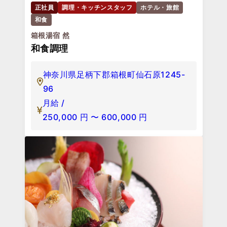
正社員
調理・キッチンスタッフ
ホテル・旅館
和食
箱根湯宿 然
和食調理
神奈川県足柄下郡箱根町仙石原1245-
96
月給 /
250,000
円
〜
600,000
円