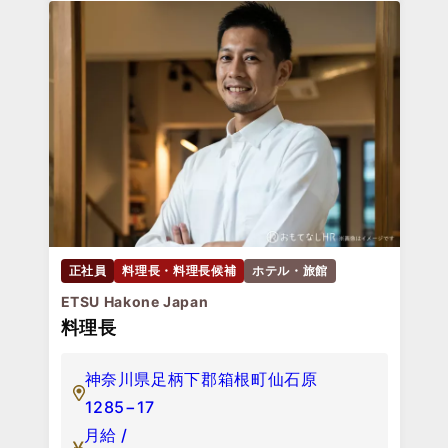
正社員
料理長・料理長候補
ホテル・旅館
ETSU Hakone Japan
料理長
神奈川県足柄下郡箱根町仙石原
1285−17
月給 /