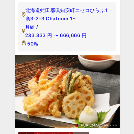
北海道虻田郡倶知安町ニセコひらふ1
条3-2-3 Chatrium 1F
月給 /
233,333
円
〜
666,666
円
50席