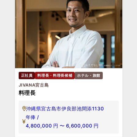
正社員
料理長・料理長候補
ホテル・旅館
JIVANA宮古島
料理長
沖縄県宮古島市伊良部池間添1130
年俸 /
4,800,000
円
〜
6,600,000
円