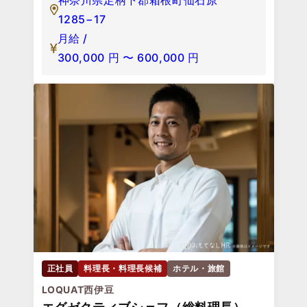
神奈川県足柄下郡箱根町仙石原
1285−17
月給 /
300,000
円
〜
600,000
円
正社員
料理長・料理長候補
ホテル・旅館
LOQUAT西伊豆