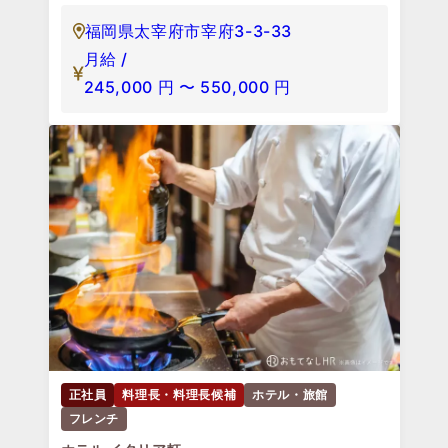
福岡県太宰府市宰府3-3-33
月給 /
245,000
円
〜
550,000
円
正社員
料理長・料理長候補
ホテル・旅館
フレンチ