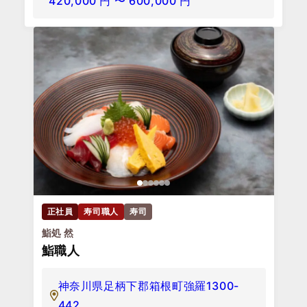
420,000
円
〜
600,000
円
正社員
寿司職人
寿司
鮨処 然
鮨職人
神奈川県足柄下郡箱根町強羅1300-
442