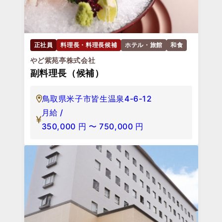
正社員
料理長・料理長候補
ホテル・旅館
和食
やど紫苑亭株式会社
副料理⻑（候補）
鳥取県米子市皆生温泉4-6-12
月給 /
350,000
円
〜
750,000
円