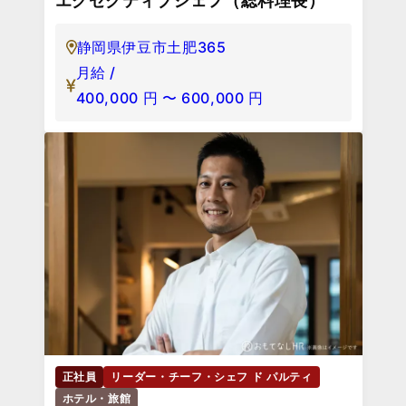
エグゼクティブシェフ（総料理長）
静岡県伊豆市土肥365
月給 /
400,000
円
〜
600,000
円
正社員
リーダー・チーフ・シェフ ド パルティ
ホテル・旅館