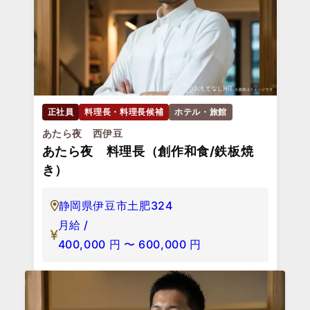
正社員
料理長・料理長候補
ホテル・旅館
あたら夜 西伊豆
あたら夜 料理長（創作和食/鉄板焼
き）
静岡県伊豆市土肥324
月給 /
400,000
円
〜
600,000
円