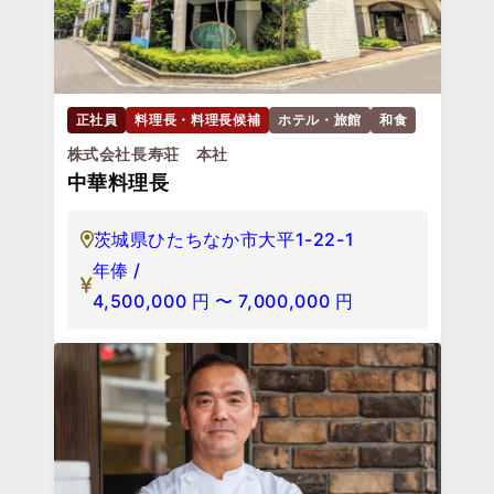
正社員
料理長・料理長候補
ホテル・旅館
和食
株式会社長寿荘 本社
中華料理長
茨城県ひたちなか市大平1-22-1
年俸 /
4,500,000
円
〜
7,000,000
円