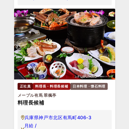
正社員
料理長・料理長候補
日本料理・懐石料理
メープル有馬 翠楓亭
料理長候補
兵庫県神戸市北区有馬町406-3
月給 /