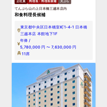
正社員
料理長・料理長候補
天ぷら
てんぷら山の上日本橋三越本店内
和食料理長候補
東京都中央区日本橋室町1-4-1 日本橋
三越本店 本館地下1F
年俸 /
5,780,000
円
〜
7,630,000
円
11席