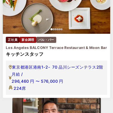
正社員
宴会調理
バル・バー
Los Angeles BALCONY Terrace Restaurant & Moon Bar
キッチンスタッフ
東京都港区港南1-2- 70 品川シーズンテラス2階
月給 /
296,460
円
〜
576,000
円
224席