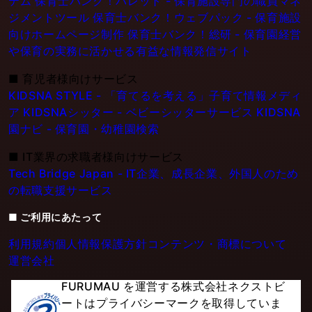
テム
保育士バンク！パレット - 保育施設専門の職員マネ
ジメントツール
保育士バンク！ウェブパック - 保育施設
向けホームページ制作
保育士バンク！総研 - 保育園経営
や保育の実務に活かせる有益な情報発信サイト
■
育児者様向けサービス
KIDSNA STYLE - 「育てるを考える」子育て情報メディ
ア
KIDSNAシッター - ベビーシッターサービス
KIDSNA
園ナビ - 保育園・幼稚園検索
■
IT業界の求職者様向けサービス
Tech Bridge Japan - IT企業、成長企業、外国人のため
の転職支援サービス
■ ご利用にあたって
利用規約
個人情報保護方針
コンテンツ・商標について
運営会社
FURUMAU を運営する株式会社ネクストビ
ートはプライバシーマークを取得していま