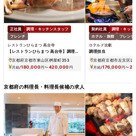
正社員
調理・キッチンスタッフ
契約社員
調理・キッチ
フレンチ
ホテル・旅館
フレンチ
レストランひらまつ 高台寺
ロテルド比叡
【レストランひらまつ 高台寺】調理ス
調理担当
タッフ フレンチ *選考にて役職は決
京都府京都市東山区桝屋町353
京都府京都市左京区比
定
180,000
420,000
176,000
25
月給/
円
〜
円
月給/
円
〜
京都府の料理長・料理長候補の求人