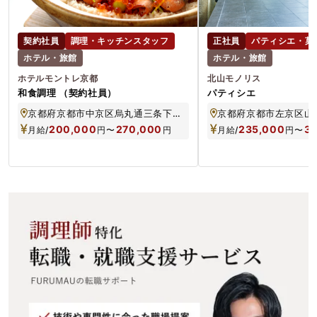
契約社員
調理・キッチンスタッフ
正社員
パティシエ・菓
ホテル・旅館
ホテル・旅館
ホテルモントレ京都
北山モノリス
和食調理 （契約社員）
パティシエ
京都府京都市中京区烏丸通三条下ル饅頭屋町604
京都府京都市左京区山端
200,000
270,000
235,000
3
月給/
円
〜
円
月給/
円
〜