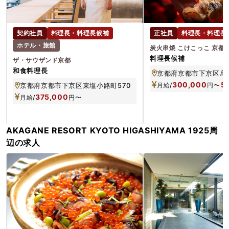
契約社員
料理長・料理長候補
正社員
料理長・料理長
ホテル・旅館
炭火串焼 こけこっこ 京都
料理長候補
ザ・サウザンド京都
和食料理長
300,000
5
京都府京都市下京区東塩小路町570
月給/
円
〜
375,000
月給/
円
〜
AKAGANE RESORT KYOTO HIGASHIYAMA 1925周
辺の求人