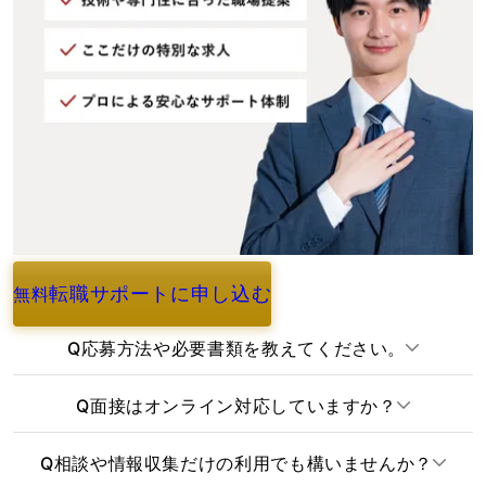
転職サポートに申し込む
無料
よくあるご質問
Q
応募方法や必要書類を教えてください。
Q
面接はオンライン対応していますか？
Q
相談や情報収集だけの利用でも構いませんか？