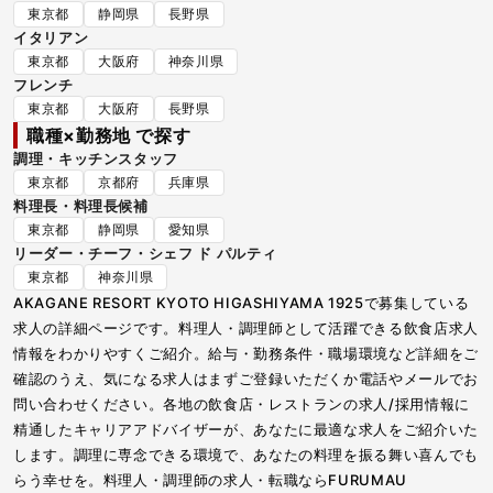
東京都
静岡県
長野県
イタリアン
東京都
大阪府
神奈川県
フレンチ
東京都
大阪府
長野県
職種×勤務地 で探す
調理・キッチンスタッフ
東京都
京都府
兵庫県
料理長・料理長候補
東京都
静岡県
愛知県
リーダー・チーフ・シェフ ド パルティ
東京都
神奈川県
AKAGANE RESORT KYOTO HIGASHIYAMA 1925で募集している
求人の詳細ページです。料理人・調理師として活躍できる飲食店求人
情報をわかりやすくご紹介。給与・勤務条件・職場環境など詳細をご
確認のうえ、気になる求人はまずご登録いただくか電話やメールでお
問い合わせください。各地の飲食店・レストランの求人/採用情報に
精通したキャリアアドバイザーが、あなたに最適な求人をご紹介いた
します。調理に専念できる環境で、あなたの料理を振る舞い喜んでも
らう幸せを。料理人・調理師の求人・転職ならFURUMAU