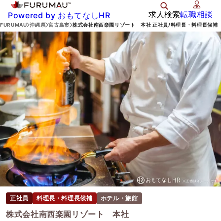
求人検索
転職相談
Powered by おもてなしHR
FURUMAU
沖縄県
宮古島市
株式会社南西楽園リゾート 本社 正社員/料理長・料理長候補
正社員
料理長・料理長候補
ホテル・旅館
株式会社南西楽園リゾート 本社