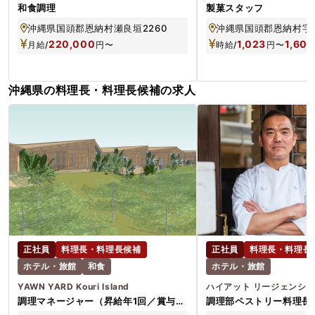
和食調理
製菓スタッフ
沖縄県国頭郡恩納村瀬良垣2260
沖縄県国頭郡恩納村字冨着
220,000
1,023
1,600
月給/
円
〜
時給/
円
〜
沖縄県の料理長・料理長候補の求人
正社員
料理長・料理長候補
正社員
料理長・料理長
ホテル・旅館
和食
ホテル・旅館
YAWN YARD Kouri Island
調理マネージャー（昇給年1回／賞与年
調理部ペストリー料理長
2回／年休115日／）