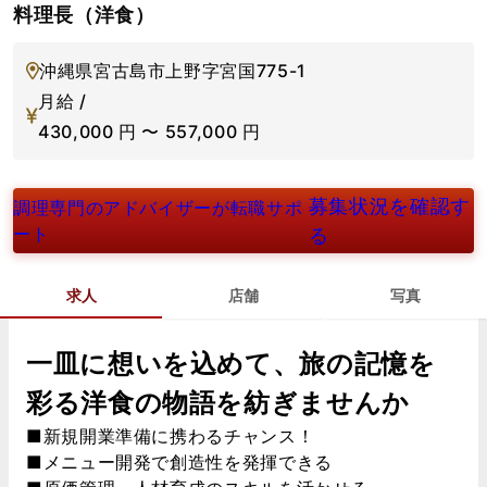
料理長（洋食）
沖縄県宮古島市上野字宮国775-1
月給 /
430,000
円
〜
557,000
円
募集状況を確認す
調理専門のアドバイザーが転職サポ
ート
る
求人
店舗
写真
一皿に想いを込めて、旅の記憶を
彩る洋食の物語を紡ぎませんか
■新規開業準備に携わるチャンス！
■メニュー開発で創造性を発揮できる