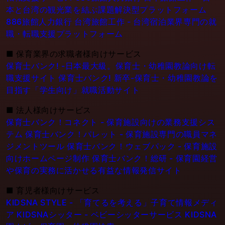
本と台湾の観光業を結ぶ課題解決型プラットフォーム
886旅館人力銀行 台湾旅館工作 - 台湾宿泊業界専門の就
職・転職支援プラットフォーム
■
保育業界の求職者様向けサービス
保育士バンク! -日本最大級。保育士・幼稚園教論向け転
職支援サイト
保育士バンク! 新卒-保育士・幼稚園教論を
目指す「学生向け」就職活動サイト
■
法人様向けサービス
保育士バンク！コネクト - 保育施設向けの業務支援シス
テム
保育士バンク！パレット - 保育施設専門の職員マネ
ジメントツール
保育士バンク！ウェブパック - 保育施設
向けホームページ制作
保育士バンク！総研 - 保育園経営
や保育の実務に活かせる有益な情報発信サイト
■
育児者様向けサービス
KIDSNA STYLE - 「育てるを考える」子育て情報メディ
ア
KIDSNAシッター - ベビーシッターサービス
KIDSNA