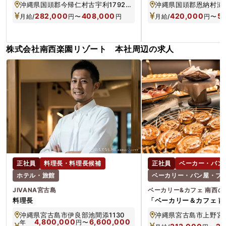
沖縄県国頭郡今帰仁村古宇利1792-1,1837
沖縄県国頭郡恩納村瀬良
282,000
408,000
420,000
5
月給/
円
〜
円
月給/
円
〜
株式会社南西楽園リゾート 本社周辺の求人
正社員
料理長・料理長候補
正社員
ベーカー・パン
ホテル・旅館
ベーカリー・パン屋・ブ
JIVANA宮古島
ベーカリー&カフェ 南西の
料理長
「ベーカリー＆カフェ 
ランジェ主任クラス
沖縄県宮古島市伊良部池間添1130
沖縄県宮古島市上野宮国
4,800,000
6,600,000
年
円
〜