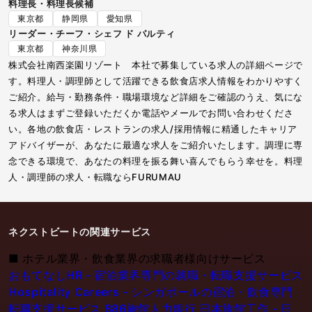
料理長・料理長候補
東京都
静岡県
愛知県
リーダー・チーフ・シェフ ド パルティ
東京都
神奈川県
株式会社南西楽園リゾート 本社で募集している求人の詳細ページで
す。料理人・調理師として活躍できる飲食店求人情報をわかりやすく
ご紹介。給与・勤務条件・職場環境など詳細をご確認のうえ、気にな
る求人はまずご登録いただくか電話やメールでお問い合わせくださ
い。各地の飲食店・レストランの求人/採用情報に精通したキャリア
アドバイザーが、あなたに最適な求人をご紹介いたします。調理に専
念できる環境で、あなたの料理を振る舞い喜んでもらう幸せを。料理
人・調理師の求人・転職ならFURUMAU
ネクストビートの関連サービス
■
ホテル業界・飲食業界の求職者様向けサービス
おもてなしHR - 宿泊業界専門の就職・転職支援サービス
Hospitality Careers - シンガポールの宿泊・飲食専門
転職支援サービス
886旅館人力銀行 日本旅館工作 - 日