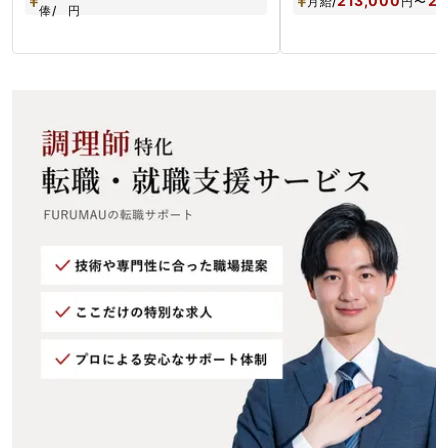
213,000
25
月給/
円
〜
俸/
円