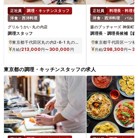
正社員
調理・キッチンスタッフ
正社員
料理長・料理長
洋食・西洋料理
洋食・西洋料理
バル・
グリルうかい 丸の内店
森のブッチャーズ 神保町
調理スタッフ
調理長・調理長候補【森
ズ 神保町】
東京都千代田区丸の内2-6-1 丸の内ブリックスクエア 2F
東京都千代田区一ツ橋2-
213,000
300,000
298,300
35
月給/
円
〜
円
月給/
円
〜
東京都の調理・キッチンスタッフの求人