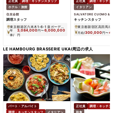
正社員
調理・キッチンスタッフ
正社員
調理・キッチン
ホテル・旅館
イタリアン
住友会館
SALVATORE CUOMO & 
調理スタッフ
キッチンスタッフ
東京都港区六本木1-6-1 泉ガーデンタワー42F
3,084,000
6,000,000
年
円
〜
300,000
4
月給/
円
〜
俸/
円
LE HAMBOURG BRASSERIE UKAI周辺の求人
パート・アルバイト
正社員
調理・キッチン
調理・キッチンスタッフ
イタリアン
和食