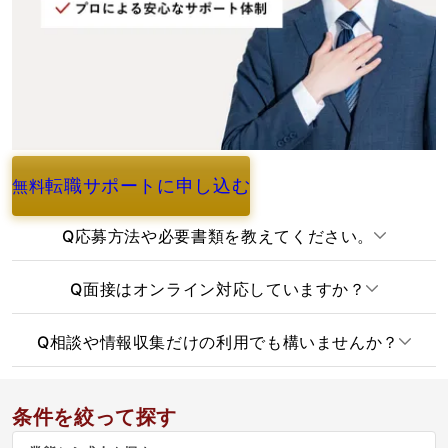
転職サポートに申し込む
無料
よくあるご質問
Q
応募方法や必要書類を教えてください。
Q
面接はオンライン対応していますか？
Q
相談や情報収集だけの利用でも構いませんか？
条件を絞って探す