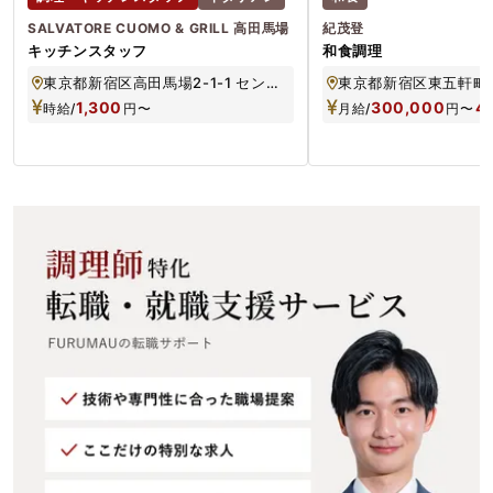
SALVATORE CUOMO & GRILL 高田馬場
紀茂登
キッチンスタッフ
和食調理
東京都新宿区高田馬場2-1-1 センテニアルタワー1・2F
東京都新宿区東五軒町5
1,300
300,000
4
時給/
円
〜
月給/
円
〜