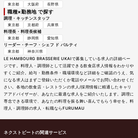
東京都
大阪府
長野県
職種×勤務地 で探す
調理・キッチンスタッフ
東京都
京都府
兵庫県
料理長・料理長候補
東京都
静岡県
愛知県
リーダー・チーフ・シェフ ド パルティ
東京都
神奈川県
LE HAMBOURG BRASSERIE UKAIで募集している求人の詳細ペー
ジです。料理人・調理師として活躍できる飲食店求人情報をわかりや
すくご紹介。給与・勤務条件・職場環境など詳細をご確認のうえ、気
になる求人はまずご登録いただくか電話やメールでお問い合わせくだ
さい。各地の飲食店・レストランの求人/採用情報に精通したキャリ
アアドバイザーが、あなたに最適な求人をご紹介いたします。調理に
専念できる環境で、あなたの料理を振る舞い喜んでもらう幸せを。料
理人・調理師の求人・転職ならFURUMAU
ネクストビートの関連サービス