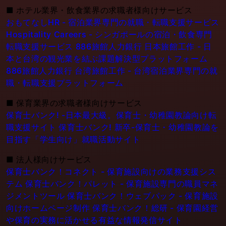
■
ホテル業界・飲食業界の求職者様向けサービス
おもてなしHR - 宿泊業界専門の就職・転職支援サービス
Hospitality Careers - シンガポールの宿泊・飲食専門
転職支援サービス
886旅館人力銀行 日本旅館工作 - 日
本と台湾の観光業を結ぶ課題解決型プラットフォーム
886旅館人力銀行 台湾旅館工作 - 台湾宿泊業界専門の就
職・転職支援プラットフォーム
■
保育業界の求職者様向けサービス
保育士バンク! -日本最大級。保育士・幼稚園教論向け転
職支援サイト
保育士バンク! 新卒-保育士・幼稚園教論を
目指す「学生向け」就職活動サイト
■
法人様向けサービス
保育士バンク！コネクト - 保育施設向けの業務支援シス
テム
保育士バンク！パレット - 保育施設専門の職員マネ
ジメントツール
保育士バンク！ウェブパック - 保育施設
向けホームページ制作
保育士バンク！総研 - 保育園経営
や保育の実務に活かせる有益な情報発信サイト