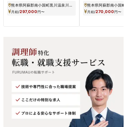
額負担／無料の賄いつき
熊本県阿蘇郡南小国町黒川温泉川端通り
297,000
270,000
月給/
円
〜
月給/
円
〜