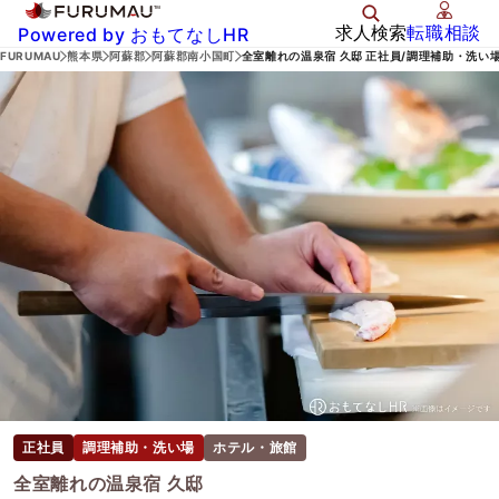
求人検索
転職相談
Powered by おもてなしHR
FURUMAU
熊本県
阿蘇郡
阿蘇郡南小国町
全室離れの温泉宿 久邸 正社員/調理補助・洗い
正社員
調理補助・洗い場
ホテル・旅館
全室離れの温泉宿 久邸