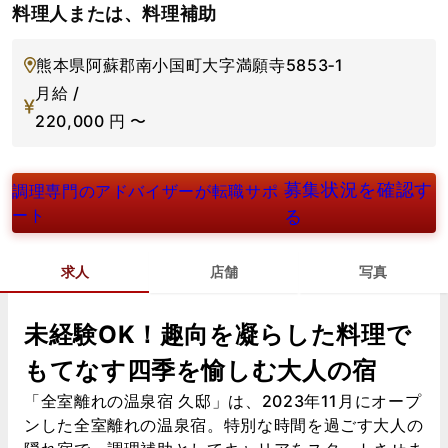
料理人または、料理補助
熊本県阿蘇郡南小国町大字満願寺5853‐1
月給 /
220,000
円
〜
募集状況を確認す
調理専門のアドバイザーが転職サポ
ート
る
求人
店舗
写真
未経験OK！趣向を凝らした料理で
もてなす四季を愉しむ大人の宿
「全室離れの温泉宿 久邸」は、2023年11月にオープ
ンした全室離れの温泉宿。特別な時間を過ごす大人の