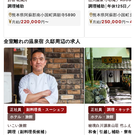
調理補助
調理補助│年休125日／
未経験OK／月給25万～
熊本県阿蘇郡南小国町満願寺5890
熊本県阿蘇郡小国町北里1
220,000
250,000
4
月給/
円
〜
月給/
円
〜
全室離れの温泉宿 久邸周辺の求人
正社員
副料理長・スーシェフ
正社員
調理・キッチン
ホテル・旅館
ホテル・旅館
いこい旅館
秘境白川源泉山荘 竹ふえ
調理（副料理長候補）
和食│引越し補助・寮有