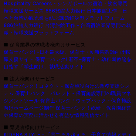
Hospitality Careers - シンガポールの宿泊・飲食専門
転職支援サービス
886旅館人力銀行 日本旅館工作 - 日
本と台湾の観光業を結ぶ課題解決型プラットフォーム
886旅館人力銀行 台湾旅館工作 - 台湾宿泊業界専門の就
職・転職支援プラットフォーム
■
保育業界の求職者様向けサービス
保育士バンク! -日本最大級。保育士・幼稚園教論向け転
職支援サイト
保育士バンク! 新卒-保育士・幼稚園教論を
目指す「学生向け」就職活動サイト
■
法人様向けサービス
保育士バンク！コネクト - 保育施設向けの業務支援シス
テム
保育士バンク！パレット - 保育施設専門の職員マネ
ジメントツール
保育士バンク！ウェブパック - 保育施設
向けホームページ制作
保育士バンク！総研 - 保育園経営
や保育の実務に活かせる有益な情報発信サイト
■
育児者様向けサービス
KIDSNA STYLE - 「育てるを考える」子育て情報メディ