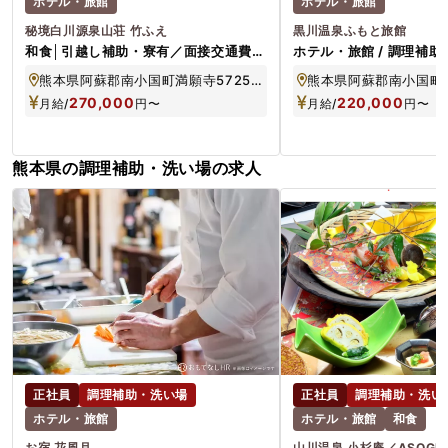
ホテル・旅館
ホテル・旅館
秘境白川源泉山荘 竹ふえ
黒川温泉ふもと旅館
和食│引越し補助・寮有／面接交通費全
ホテル・旅館 / 調理補助・
額負担／無料の賄いつき
社員
熊本県阿蘇郡南小国町満願寺5725-1
熊本県阿蘇郡南小国町満
270,000
220,000
月給/
円
〜
月給/
円
〜
熊本県の調理補助・洗い場の求人
正社員
調理補助・洗い場
正社員
調理補助・洗い
ホテル・旅館
ホテル・旅館
和食
お宿 花風月