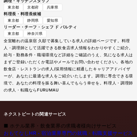
調理・キッチンスタッフ
東京都
京都府
兵庫県
料理長・料理長候補
東京都
静岡県
愛知県
リーダー・チーフ・シェフ ド パルティ
東京都
神奈川県
全室離れの温泉宿 久邸で募集している求人の詳細ページです。料理
人・調理師として活躍できる飲食店求人情報をわかりやすくご紹介。
給与・勤務条件・職場環境など詳細をご確認のうえ、気になる求人は
まずご登録いただくか電話やメールでお問い合わせください。各地の
飲食店・レストランの求人/採用情報に精通したキャリアアドバイザ
ーが、あなたに最適な求人をご紹介いたします。調理に専念できる環
境で、あなたの料理を振る舞い喜んでもらう幸せを。料理人・調理師
の求人・転職ならFURUMAU
ネクストビートの関連サービス
■
ホテル業界・飲食業界の求職者様向けサービス
おもてなしHR - 宿泊業界専門の就職・転職支援サービス