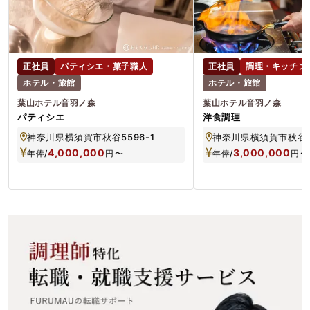
正社員
パティシエ・菓子職人
正社員
調理・キッチン
ホテル・旅館
ホテル・旅館
葉山ホテル音羽ノ森
葉山ホテル音羽ノ森
パティシエ
洋食調理
神奈川県横須賀市秋谷5596-1
神奈川県横須賀市秋谷55
4,000,000
3,000,000
年俸/
円
〜
年俸/
円
〜