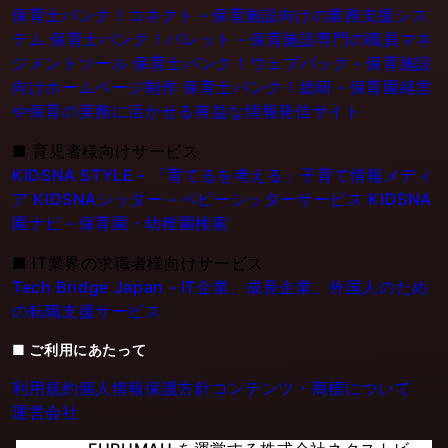
保育士バンク！コネクト - 保育施設向けの業務支援シス
テム
保育士バンク！パレット - 保育施設専門の職員マネ
ジメントツール
保育士バンク！ウェブパック - 保育施設
向けホームページ制作
保育士バンク！総研 - 保育園経営
や保育の実務に活かせる有益な情報発信サイト
■
育児者様向けサービス
KIDSNA STYLE - 「育てるを考える」子育て情報メディ
ア
KIDSNAシッター - ベビーシッターサービス
KIDSNA
園ナビ - 保育園・幼稚園検索
■
IT業界の求職者様向けサービス
Tech Bridge Japan - IT企業、成長企業、外国人のため
の転職支援サービス
■ ご利用にあたって
利用規約
個人情報保護方針
コンテンツ・商標について
運営会社