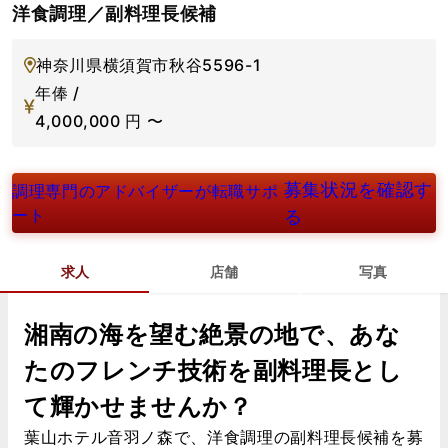
洋食調理／副料理長候補
神奈川県横須賀市秋谷5596-1
年俸 /
4,000,000
円
〜
募集状況を確認す
調理専門のアドバイザーが転職サポ
ート
る
求人
店舗
写真
湘南の海を望む絶景の地で、あな
たのフレンチ技術を副料理長とし
て輝かせませんか？
葉山ホテル音羽ノ森で、洋食調理の副料理長候補を募