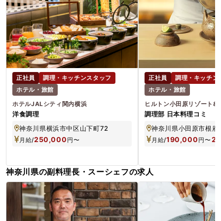
正社員
調理・キッチンスタッフ
正社員
調理・キッチン
ホテル・旅館
ホテル・旅館
ホテルJALシティ関内横浜
ヒルトン小田原リゾート&
洋食調理
調理部 日本料理コミ
神奈川県横浜市中区山下町72
神奈川県小田原市根府川
250,000
190,000
28
月給/
円
〜
月給/
円
〜
神奈川県の副料理長・スーシェフの求人