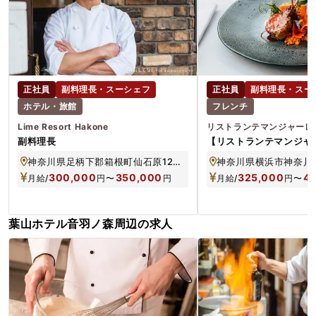
正社員
副料理長・スーシェフ
正社員
副料理長・スー
ホテル・旅館
フレンチ
Lime Resort Hakone
リストランテマンジャーレ
副料理長
【リストランテマンジャ
ストラン調理（イタリア
神奈川県足柄下郡箱根町仙石原1246-845
神奈川県横浜市神奈川区
料理長クラス
300,000
350,000
325,000
4
月給/
円
〜
円
月給/
円
〜
葉山ホテル音羽ノ森周辺の求人