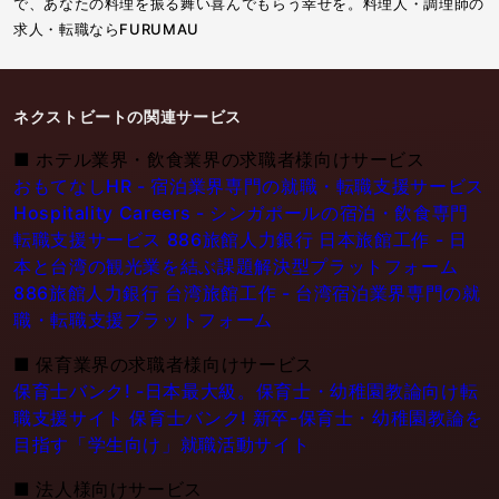
で、あなたの料理を振る舞い喜んでもらう幸せを。料理人・調理師の
求人・転職ならFURUMAU
ネクストビートの関連サービス
■
ホテル業界・飲食業界の求職者様向けサービス
おもてなしHR - 宿泊業界専門の就職・転職支援サービス
Hospitality Careers - シンガポールの宿泊・飲食専門
転職支援サービス
886旅館人力銀行 日本旅館工作 - 日
本と台湾の観光業を結ぶ課題解決型プラットフォーム
886旅館人力銀行 台湾旅館工作 - 台湾宿泊業界専門の就
職・転職支援プラットフォーム
■
保育業界の求職者様向けサービス
保育士バンク! -日本最大級。保育士・幼稚園教論向け転
職支援サイト
保育士バンク! 新卒-保育士・幼稚園教論を
目指す「学生向け」就職活動サイト
■
法人様向けサービス