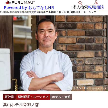
求人検索
転職相談
Powered by おもてなしHR
FURUMAU
神奈川県
横須賀市
葉山ホテル音羽ノ森 正社員/副料理長・スーシェフ
正社員
副料理長・スーシェフ
ホテル・旅館
葉山ホテル音羽ノ森