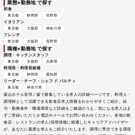
業態×勤務地 で探す
和食
東京都
静岡県
長野県
イタリアン
東京都
大阪府
神奈川県
フレンチ
東京都
大阪府
長野県
職種×勤務地 で探す
調理・キッチンスタッフ
東京都
京都府
兵庫県
料理長・料理長候補
東京都
静岡県
愛知県
リーダー・チーフ・シェフ ド パルティ
東京都
神奈川県
葉山ホテル音羽ノ森で募集している求人の詳細ページです。料理人・
調理師として活躍できる飲食店求人情報をわかりやすくご紹介。給
与・勤務条件・職場環境など詳細をご確認のうえ、気になる求人はま
ずご登録いただくか電話やメールでお問い合わせください。各地の飲
食店・レストランの求人/採用情報に精通したキャリアアドバイザー
が、あなたに最適な求人をご紹介いたします。調理に専念できる環境