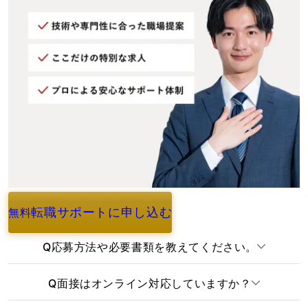
転職サポートに申し込む
無料
よくあるご質問
Q
応募方法や必要書類を教えてください。
Q
面接はオンライン対応していますか？