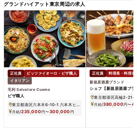
グランドハイアット東京周辺の求人
正社員
ピッツァイオーロ・ピザ職人
正社員
料理長・料理長
イタリアン
新規居酒屋ブランド
シェフ【新規居酒屋ブラ
毛利 Salvatore Cuomo
ピザ職人
380,000
4
東京都港区六本木6-10-1 六本木ヒルズ ヒルサイド B2F
月給/
円
〜
235,000
300,000
月給/
円
〜
円