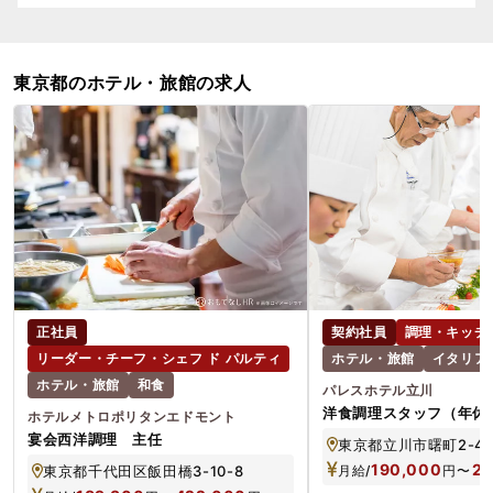
東京都のホテル・旅館の求人
正社員
契約社員
調理・キッチ
リーダー・チーフ・シェフ ド パルティ
ホテル・旅館
イタリア
ホテル・旅館
和食
パレスホテル立川
洋食調理スタッフ（年休1
ホテルメトロポリタンエドモント
年12月末までの期間限定
宴会西洋調理 主任
東京都立川市曙町2-40
190,000
22
東京都千代田区飯田橋3-10-8
月給/
円
〜