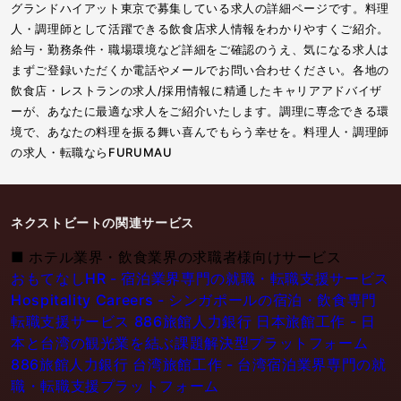
グランドハイアット東京で募集している求人の詳細ページです。料理
人・調理師として活躍できる飲食店求人情報をわかりやすくご紹介。
給与・勤務条件・職場環境など詳細をご確認のうえ、気になる求人は
まずご登録いただくか電話やメールでお問い合わせください。各地の
飲食店・レストランの求人/採用情報に精通したキャリアアドバイザ
ーが、あなたに最適な求人をご紹介いたします。調理に専念できる環
境で、あなたの料理を振る舞い喜んでもらう幸せを。料理人・調理師
の求人・転職ならFURUMAU
ネクストビートの関連サービス
■
ホテル業界・飲食業界の求職者様向けサービス
おもてなしHR - 宿泊業界専門の就職・転職支援サービス
Hospitality Careers - シンガポールの宿泊・飲食専門
転職支援サービス
886旅館人力銀行 日本旅館工作 - 日
本と台湾の観光業を結ぶ課題解決型プラットフォーム
886旅館人力銀行 台湾旅館工作 - 台湾宿泊業界専門の就
職・転職支援プラットフォーム