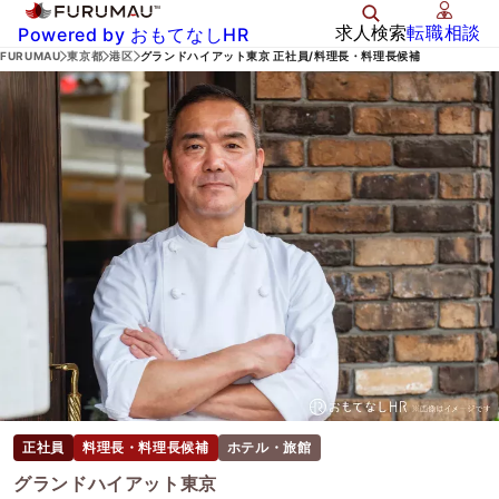
求人検索
転職相談
Powered by おもてなしHR
FURUMAU
東京都
港区
グランドハイアット東京 正社員/料理長・料理長候補
正社員
料理長・料理長候補
ホテル・旅館
グランドハイアット東京