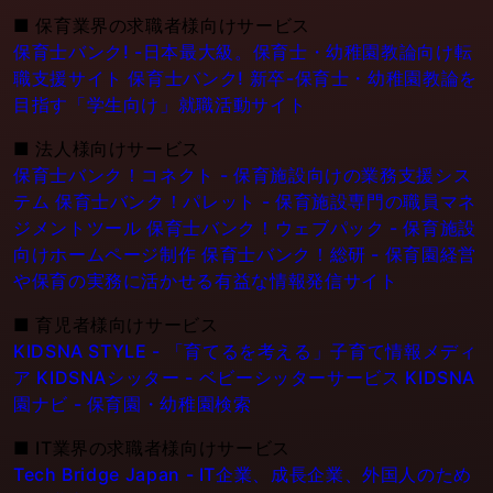
■
保育業界の求職者様向けサービス
保育士バンク! -日本最大級。保育士・幼稚園教論向け転
職支援サイト
保育士バンク! 新卒-保育士・幼稚園教論を
目指す「学生向け」就職活動サイト
■
法人様向けサービス
保育士バンク！コネクト - 保育施設向けの業務支援シス
テム
保育士バンク！パレット - 保育施設専門の職員マネ
ジメントツール
保育士バンク！ウェブパック - 保育施設
向けホームページ制作
保育士バンク！総研 - 保育園経営
や保育の実務に活かせる有益な情報発信サイト
■
育児者様向けサービス
KIDSNA STYLE - 「育てるを考える」子育て情報メディ
ア
KIDSNAシッター - ベビーシッターサービス
KIDSNA
園ナビ - 保育園・幼稚園検索
■
IT業界の求職者様向けサービス
Tech Bridge Japan - IT企業、成長企業、外国人のため