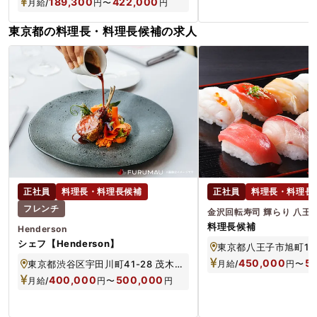
189,300
422,000
月給/
円
〜
円
東京都の料理長・料理長候補の求人
正社員
料理長・料理長候補
正社員
料理長・料理長
フレンチ
金沢回転寿司 輝らり 八王
料理長候補
Henderson
シェフ【Henderson】
450,000
5
東京都渋谷区宇田川町41-28 茂木ビル101
月給/
円
〜
400,000
500,000
月給/
円
〜
円