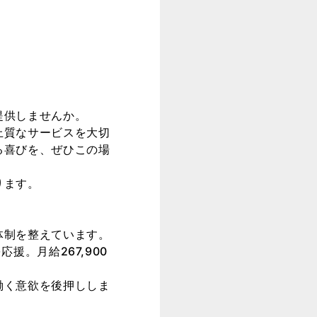
提供しませんか。
上質なサービスを大切
る喜びを、ぜひこの場
ります。
体制を整えています。
。月給267,900
働く意欲を後押ししま