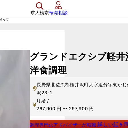
求人検索
転職相談
スタッフ
グランドエクシブ軽井
洋食調理
長野県北佐久郡軽井沢町大字追分字東かじ
沢23-1
月給 /
267,900
円
〜
297,900
円
詳しい話を
調理専門のアドバイザーが転職