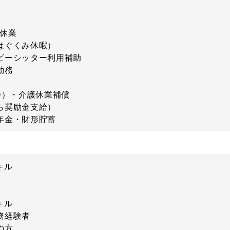
児休業
はぐくみ休暇）
ビーシッター利用補助
勤務
D）・介護休業補償
ら奨励金支給）
年金・財形貯蓄
キル
キル
務経験者
の方