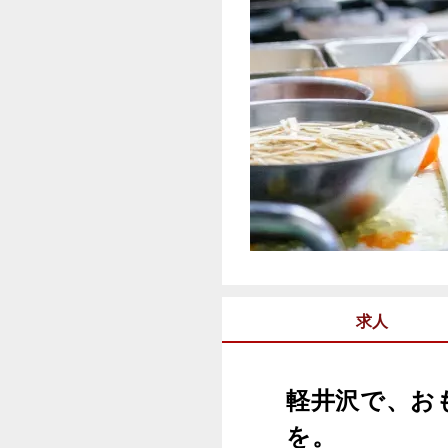
求人
軽井沢で、お
を。