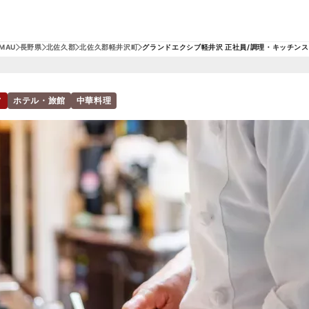
MAU
長野県
北佐久郡
北佐久郡軽井沢町
グランドエクシブ軽井沢 正社員/調理・キッチン
フ
ホテル・旅館
中華料理