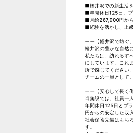
■軽井沢での新生活
■年間休日125日、
■月給267,900円
■経験を活かし、上
ーー【軽井沢で紡ぐ
軽井沢の豊かな自然
私たちは、訪れるす
にしています。これ
所で感じてください
チームの一員として
ーー【安心して長く
当施設では、社員一
年間休日125日とプ
円からの安定した収
社会保険完備はもち
す。