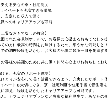
を支える安心の寮・社宅制度
プライベートも充実できる環境
から、安定した収入で働く
級職へのキャリアアップも可能
、上質なおもてなしの舞台】
に囲まれた会員制ホテルで、お客様に心温まるおもてなしを
べての方に最高の時間をお届けするため、細やかな気配りと
までの調理経験を活かし、お客様の記憶に残る一皿を創造す
。
、お客様の笑顔のために共に働く仲間を心よりお待ちしてお
働ける、充実のサポート体制】
人ひとりが安心して長く活躍できるよう、充実したサポート
ライベートも大切にでき、寮・社宅制度や住宅手当で新生活を応援
入に加え、経験を活かしたキャリアアップも可能です。
ろん、カフェテリアプランなど豊富な福利厚生で、あなたの