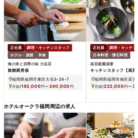
正社員
調理・キッチンスタッフ
正社員
調理・キッチン
ホテル・旅館
和食
日本料理・懐石料理
海の幸と四季の味 大岳荘
高宮庭園茶寮
旅館厨房係
キッチンスタッフ【高宮
福岡県福岡市東区大岳3-24-7
福岡県福岡市南区高宮五
192,000
240,000
222,000
33
月給/
円
〜
円
月給/
円
〜
ホテルオークラ福岡周辺の求人