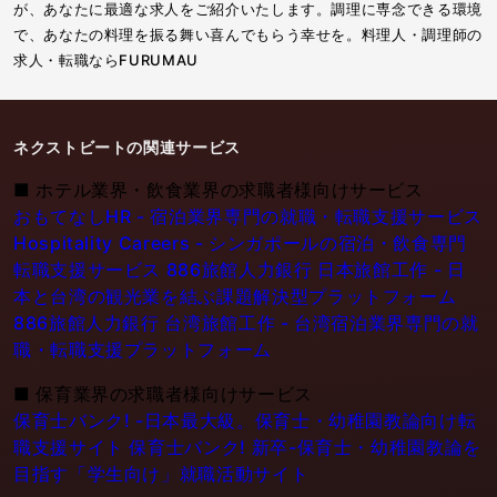
が、あなたに最適な求人をご紹介いたします。調理に専念できる環境
で、あなたの料理を振る舞い喜んでもらう幸せを。料理人・調理師の
求人・転職ならFURUMAU
ネクストビートの関連サービス
■
ホテル業界・飲食業界の求職者様向けサービス
おもてなしHR - 宿泊業界専門の就職・転職支援サービス
Hospitality Careers - シンガポールの宿泊・飲食専門
転職支援サービス
886旅館人力銀行 日本旅館工作 - 日
本と台湾の観光業を結ぶ課題解決型プラットフォーム
886旅館人力銀行 台湾旅館工作 - 台湾宿泊業界専門の就
職・転職支援プラットフォーム
■
保育業界の求職者様向けサービス
保育士バンク! -日本最大級。保育士・幼稚園教論向け転
職支援サイト
保育士バンク! 新卒-保育士・幼稚園教論を
目指す「学生向け」就職活動サイト