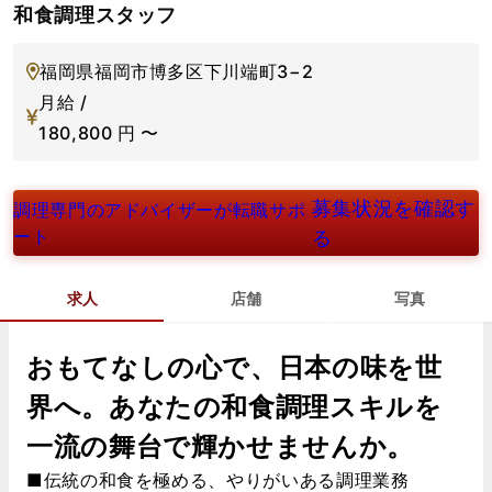
和食調理スタッフ
福岡県福岡市博多区下川端町3−2
月給 /
180,800
円
〜
募集状況を確認す
調理専門のアドバイザーが転職サポ
ート
る
求人
店舗
写真
おもてなしの心で、日本の味を世
界へ。あなたの和食調理スキルを
一流の舞台で輝かせませんか。
■伝統の和食を極める、やりがいある調理業務