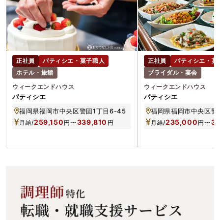
正社員
パティシエ・菓子職人
正社員
パティシエ・菓
ホテル・旅館
ブライダル・宴会
ウィークエンドハウス
ウィークエンドハウス
パティシエ
パティシエ
福岡県福岡市中央区警固1丁目6-45
福岡県福岡市中央区警固
259,150
339,810
235,000
3
月給/
円
〜
円
月給/
円
〜