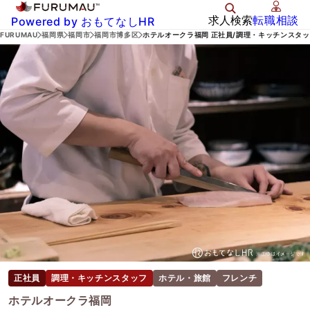
求人検索
転職相談
Powered by おもてなしHR
FURUMAU
福岡県
福岡市
福岡市博多区
ホテルオークラ福岡 正社員/調理・キッチンスタ
正社員
調理・キッチンスタッフ
ホテル・旅館
フレンチ
ホテルオークラ福岡