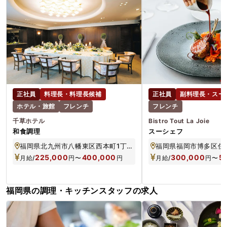
正社員
料理長・料理長候補
正社員
副料理長・スー
ホテル・旅館
フレンチ
フレンチ
千草ホテル
Bistro Tout La Joie
和食調理
スーシェフ
福岡県北九州市八幡東区西本町1丁目1-1
225,000
400,000
300,000
5
月給/
円
〜
円
月給/
円
〜
福岡県の調理・キッチンスタッフの求人