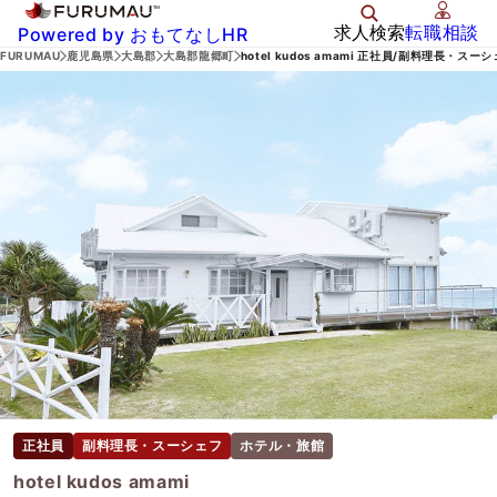
求人検索
転職相談
Powered by おもてなしHR
FURUMAU
鹿児島県
大島郡
大島郡龍郷町
hotel kudos amami 正社員/副料理長・スー
正社員
副料理長・スーシェフ
ホテル・旅館
hotel kudos amami