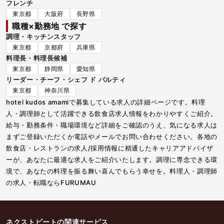
フレンチ
東京都
大阪府
長野県
職種×勤務地 で探す
調理・キッチンスタッフ
東京都
京都府
兵庫県
料理長・料理長候補
東京都
静岡県
愛知県
リーダー・チーフ・シェフ ド パルティ
東京都
神奈川県
hotel kudos amamiで募集している求人の詳細ページです。料理
人・調理師として活躍できる飲食店求人情報をわかりやすくご紹介。
給与・勤務条件・職場環境など詳細をご確認のうえ、気になる求人は
まずご登録いただくか電話やメールでお問い合わせください。各地の
飲食店・レストランの求人/採用情報に精通したキャリアアドバイザ
ーが、あなたに最適な求人をご紹介いたします。調理に専念できる環
境で、あなたの料理を振る舞い喜んでもらう幸せを。料理人・調理師
の求人・転職ならFURUMAU
ネクストビートの関連サービス