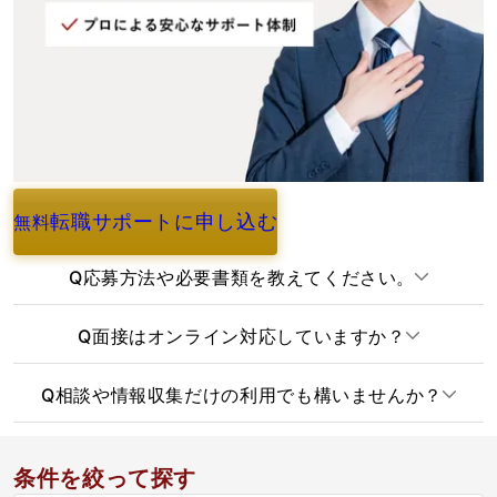
転職サポートに申し込む
無料
よくあるご質問
Q
応募方法や必要書類を教えてください。
Q
面接はオンライン対応していますか？
Q
相談や情報収集だけの利用でも構いませんか？
条件を絞って探す