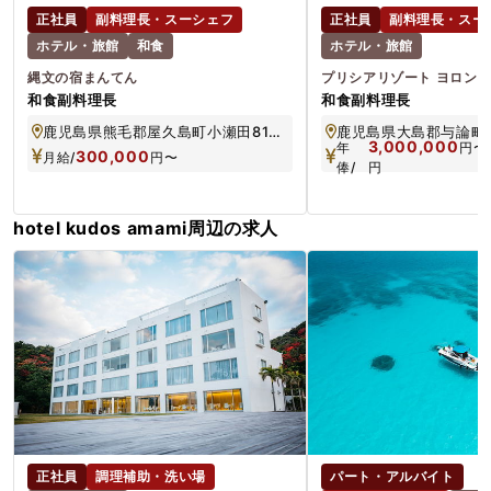
正社員
副料理長・スーシェフ
正社員
副料理長・スー
ホテル・旅館
和食
ホテル・旅館
縄文の宿まんてん
プリシアリゾート ヨロン
和食副料理長
和食副料理長
鹿児島県熊毛郡屋久島町小瀬田812-33
鹿児島県大島郡与論町立
3,000,000
年
円
〜
300,000
月給/
円
〜
俸/
円
hotel kudos amami周辺の求人
正社員
調理補助・洗い場
パート・アルバイト