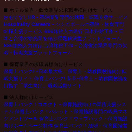
■
ホテル業界・飲食業界の求職者様向けサービス
おもてなしHR - 宿泊業界専門の就職・転職支援サービス
Hospitality Careers - シンガポールの宿泊・飲食専門
転職支援サービス
886旅館人力銀行 日本旅館工作 - 日
本と台湾の観光業を結ぶ課題解決型プラットフォーム
886旅館人力銀行 台湾旅館工作 - 台湾宿泊業界専門の就
職・転職支援プラットフォーム
■
保育業界の求職者様向けサービス
保育士バンク! -日本最大級。保育士・幼稚園教論向け転
職支援サイト
保育士バンク! 新卒-保育士・幼稚園教論を
目指す「学生向け」就職活動サイト
■
法人様向けサービス
保育士バンク！コネクト - 保育施設向けの業務支援シス
テム
保育士バンク！パレット - 保育施設専門の職員マネ
ジメントツール
保育士バンク！ウェブパック - 保育施設
向けホームページ制作
保育士バンク！総研 - 保育園経営