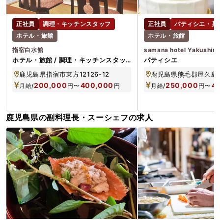
正社員
調理・キッチンスタッフ
正社員
パティシエ・菓
ホテル・旅館
ホテル・旅館
指宿白水館
samana hotel Yakushim
ホテル・旅館 / 調理・キッチンスタッ
パティシエ
フ / 正社員
鹿児島県指宿市東方12126-12
200,000
400,000
250,000
4
月給/
円
〜
円
月給/
円
〜
鹿児島県の副料理長・スーシェフの求人