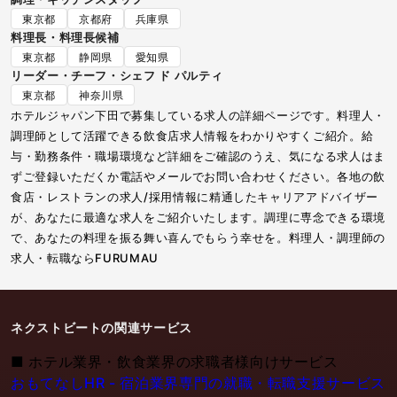
東京都
京都府
兵庫県
料理長・料理長候補
東京都
静岡県
愛知県
リーダー・チーフ・シェフ ド パルティ
東京都
神奈川県
ホテルジャパン下田で募集している求人の詳細ページです。料理人・
調理師として活躍できる飲食店求人情報をわかりやすくご紹介。給
与・勤務条件・職場環境など詳細をご確認のうえ、気になる求人はま
ずご登録いただくか電話やメールでお問い合わせください。各地の飲
食店・レストランの求人/採用情報に精通したキャリアアドバイザー
が、あなたに最適な求人をご紹介いたします。調理に専念できる環境
で、あなたの料理を振る舞い喜んでもらう幸せを。料理人・調理師の
求人・転職ならFURUMAU
ネクストビートの関連サービス
■
ホテル業界・飲食業界の求職者様向けサービス
おもてなしHR - 宿泊業界専門の就職・転職支援サービス