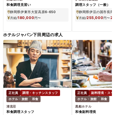
和食調理見習い
調理スタッフ（一般）
静岡県伊東市大室高原6-650
静岡県伊豆の国市長岡10
180,000
255,000
2
月給/
円
〜
月給/
円
〜
ホテルジャパン下田周辺の求人
正社員
調理・キッチンスタッフ
正社員
副料理長・スー
ホテル・旅館
和食
ホテル・旅館
和食
清流荘
黒船ホテル
和食調理スタッフ
和食副料理長