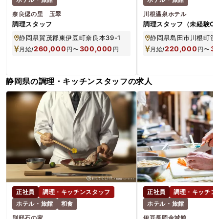
奈良偲の里 玉翠
川根温泉ホテル
調理スタッフ
調理スタッフ（未経験OK
／賞与年2回／寮あり）
静岡県賀茂郡東伊豆町奈良本39-1
静岡県島田市川根町笹間
260,000
300,000
220,000
3
月給/
円
〜
円
月給/
円
〜
静岡県の調理・キッチンスタッフの求人
正社員
調理・キッチンスタッフ
正社員
調理・キッチン
ホテル・旅館
和食
ホテル・旅館
別邸石の家
伊豆長岡金城館