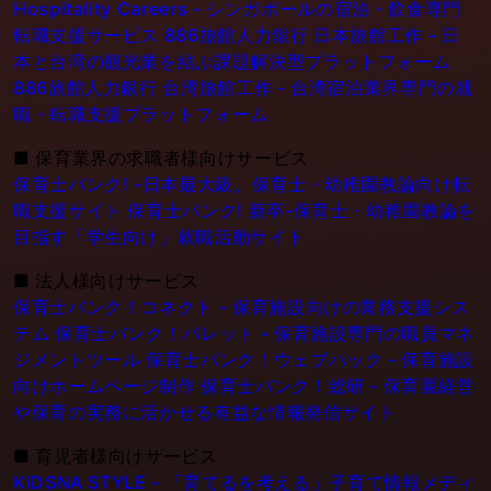
Hospitality Careers - シンガポールの宿泊・飲食専門
転職支援サービス
886旅館人力銀行 日本旅館工作 - 日
本と台湾の観光業を結ぶ課題解決型プラットフォーム
886旅館人力銀行 台湾旅館工作 - 台湾宿泊業界専門の就
職・転職支援プラットフォーム
■
保育業界の求職者様向けサービス
保育士バンク! -日本最大級。保育士・幼稚園教論向け転
職支援サイト
保育士バンク! 新卒-保育士・幼稚園教論を
目指す「学生向け」就職活動サイト
■
法人様向けサービス
保育士バンク！コネクト - 保育施設向けの業務支援シス
テム
保育士バンク！パレット - 保育施設専門の職員マネ
ジメントツール
保育士バンク！ウェブパック - 保育施設
向けホームページ制作
保育士バンク！総研 - 保育園経営
や保育の実務に活かせる有益な情報発信サイト
■
育児者様向けサービス
KIDSNA STYLE - 「育てるを考える」子育て情報メディ