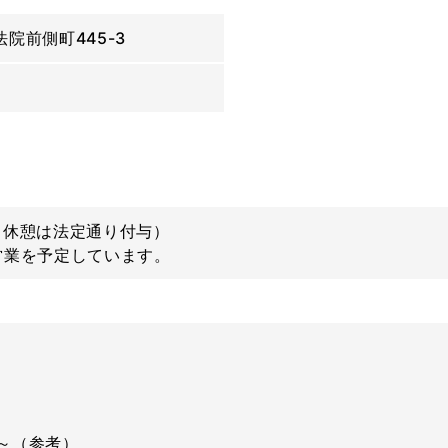
院前側町445-3
（休憩は法定通り付与）
営業を予定しています。
円～（参考）