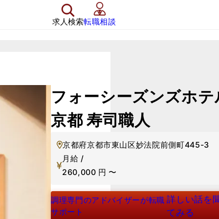
求人検索
転職相談
フォーシーズンズホテ
京都
寿司職人
京都府京都市東山区妙法院前側町445-3
月給 /
260,000
円
〜
詳しい話を
調理専門のアドバイザーが転職
サポート
てみる