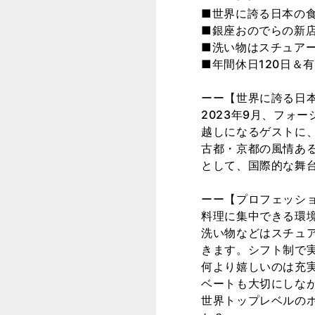
■世界に誇る日本の
■銀座おのでらの新
■洗い物はスチュア
■年間休日120日＆
ーー【世界に誇る日
2023年9月、フォ
越しになるゲストに
古都・京都の風情あ
として、国際的な舞
ーー【プロフェッシ
料理に集中できる環
洗い物などはスチュ
きます。シフト制で
何より嬉しいのは充実
ベートも大切にしな
世界トップレベルの