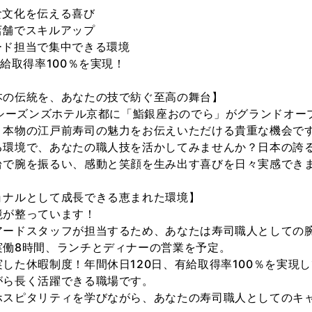
食文化を伝える喜び
店舗でスキルアップ
ード担当で集中できる環境
有給取得率100％を実現！
本の伝統を、あなたの技で紡ぐ至高の舞台】
ーシーズンズホテル京都に「鮨銀座おのでら」がグランドオー
、本物の江戸前寿司の魅力をお伝えいただける貴重な機会で
る環境で、あなたの職人技を活かしてみませんか？日本の誇
台で腕を振るい、感動と笑顔を生み出す喜びを日々実感でき
ョナルとして成長できる恵まれた環境】
境が整っています！
アードスタッフが担当するため、あなたは寿司職人としての
実働8時間、ランチとディナーの営業を予定。
した休暇制度！年間休日120日、有給取得率100％を実現
がら長く活躍できる職場です。
ホスピタリティを学びながら、あなたの寿司職人としてのキ