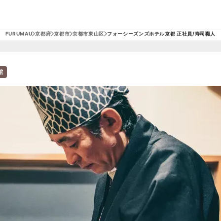
FURUMAU
京都府
京都市
京都市東山区
フォーシーズンズホテル京都 正社員/寿司職人
館