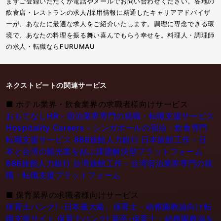
まずご登録いただくか電話やメールでお問い合わせください。各地の
飲食店・レストランの求人/採用情報に精通したキャリアアドバイザ
ーが、あなたに最適な求人をご紹介いたします。調理に専念できる環
境で、あなたの料理を振る舞い喜んでもらう幸せを。料理人・調理師
の求人・転職ならFURUMAU
ネクストビートの関連サービス
■
ホテル業界・飲食業界の求職者様向けサービス
おもてなしHR - 宿泊業界専門の就職・転職支援サービス
Hospitality Careers - シンガポールの宿泊・飲食専門
転職支援サービス
886旅館人力銀行 日本旅館工作 - 日
本と台湾の観光業を結ぶ課題解決型プラットフォーム
886旅館人力銀行 台湾旅館工作 - 台湾宿泊業界専門の就
職・転職支援プラットフォーム
■
保育業界の求職者様向けサービス
保育士バンク! -日本最大級。保育士・幼稚園教論向け転
職支援サイト
保育士バンク! 新卒-保育士・幼稚園教論を