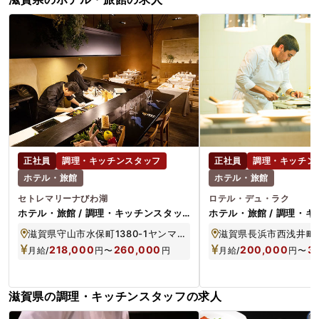
正社員
調理・キッチンスタッフ
正社員
調理・キッチン
ホテル・旅館
ホテル・旅館
セトレマリーナびわ湖
ロテル・デュ・ラク
ホテル・旅館 / 調理・キッチンスタッ
ホテル・旅館 / 調理・
フ / 正社員
フ / 正社員
滋賀県守山市水保町1380-1ヤンマーマリーナ内
滋賀県長浜市西浅井町大
218,000
260,000
200,000
3
月給/
円
〜
円
月給/
円
〜
滋賀県の調理・キッチンスタッフの求人