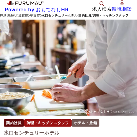
求人検索
転職相談
Powered by おもてなしHR
FURUMAU
滋賀県
甲賀市
水口センチュリーホテル 契約社員/調理・キッチンスタッフ
契約社員
調理・キッチンスタッフ
ホテル・旅館
水口センチュリーホテル