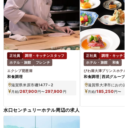
正社員
調理・キッチンスタッフ
正社員
調理・キッチン
ホテル・旅館
フレンチ
ホテル・旅館
和食
エクシブ琵琶湖
びわ湖大津プリンスホテル
和食調理
和食調理│西武グループ
／賞与約4カ月分／年収3
滋賀県米原市磯1477−2
滋賀県大津市におの浜4
267,900
297,900
185,250
月給/
円
〜
円
月給/
円
〜
水口センチュリーホテル周辺の求人