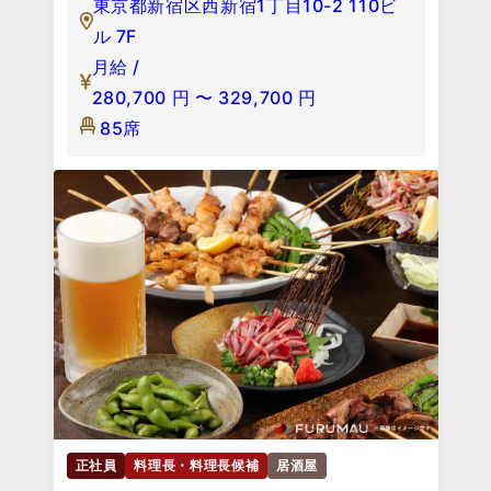
東京都新宿区西新宿1丁目10-2 110ビ
ル 7F
月給 /
280,700
円
〜
329,700
円
85席
正社員
料理長・料理長候補
居酒屋