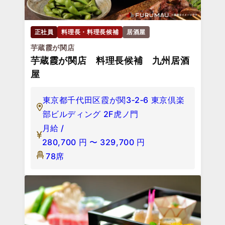
正社員
料理長・料理長候補
居酒屋
芋蔵霞が関店
芋蔵霞が関店 料理長候補 九州居酒
屋
東京都千代田区霞が関3‐2‐6 東京倶楽
部ビルディング 2F虎ノ門
月給 /
280,700
円
〜
329,700
円
78席