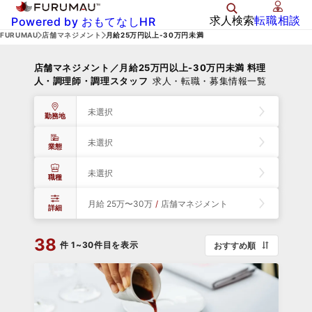
求人検索
転職相談
Powered by おもてなしHR
FURUMAU
店舗マネジメント
月給25万円以上-30万円未満
店舗マネジメント／月給25万円以上-30万円未満 料理
人・調理師・調理スタッフ
求人・転職・募集情報一覧
未選択
勤務地
未選択
業態
未選択
職種
月給 25万〜30万
/
店舗マネジメント
詳細
38
件
1~30件目を表示
おすすめ順