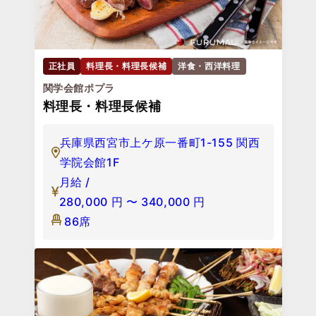
正社員
料理長・料理長候補
洋食・西洋料理
関学会館ポプラ
料理長・料理長候補
兵庫県西宮市上ケ原一番町1-155 関西
学院会館1F
月給 /
280,000
円
〜
340,000
円
86席