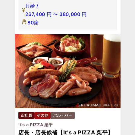
月給 /
267,400
円
〜
380,000
円
80席
正社員
その他
バル・バー
It's a PIZZA 栗平
店長・店長候補【It's a PIZZA 栗平】