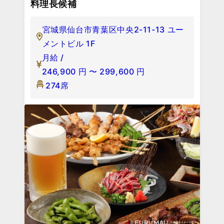
料理長候補
宮城県仙台市青葉区中央2-11-13 ユー
メントビル 1F
月給 /
246,900
円
〜
299,600
円
274席