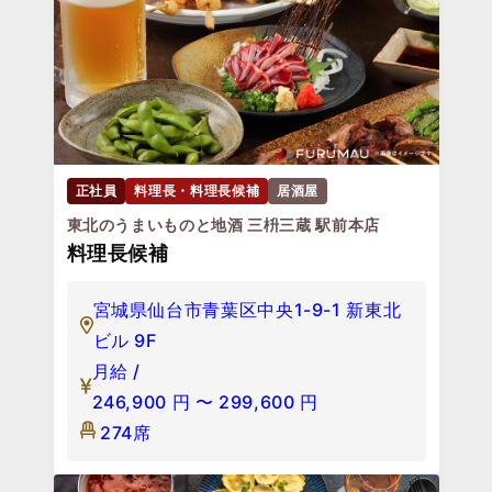
正社員
料理長・料理長候補
居酒屋
東北のうまいものと地酒 三枡三蔵 駅前本店
料理長候補
宮城県仙台市青葉区中央1-9-1 新東北
ビル 9F
月給 /
246,900
円
〜
299,600
円
274席