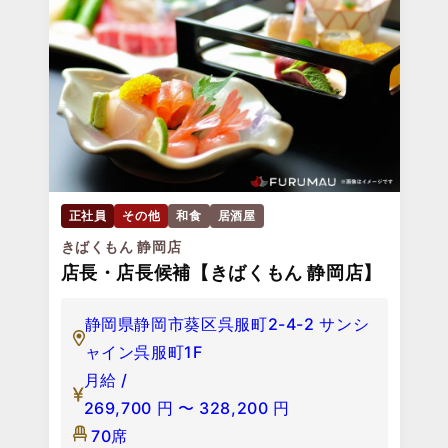
正社員
その他
和食
居酒屋
きばくもん 静岡店
店長・店長候補【きばくもん 静岡店】
静岡県静岡市葵区呉服町2-4-2 サンシ
ャイン呉服町1F
月給 /
269,700
円
〜
328,200
円
70席