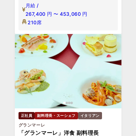
月給 /
267,400
円
〜
453,060
円
210席
正社員
副料理長・スーシェフ
イタリアン
グランマーレ
「グランマーレ」洋食 副料理長