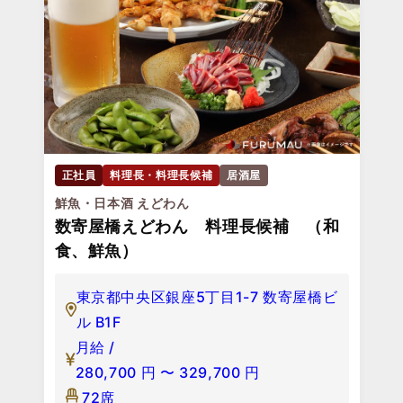
正社員
料理長・料理長候補
居酒屋
鮮魚・日本酒 えどわん
数寄屋橋えどわん 料理長候補 （和
食、鮮魚）
東京都中央区銀座5丁目1-7 数寄屋橋ビ
ル B1F
月給 /
280,700
円
〜
329,700
円
72席