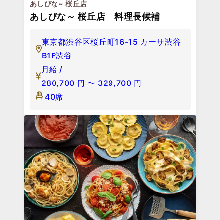
あしびな~ 桜丘店
あしびな～ 桜丘店 料理長候補
東京都渋谷区桜丘町16-15 カーサ渋谷
B1F渋谷
月給 /
280,700
円
〜
329,700
円
40席