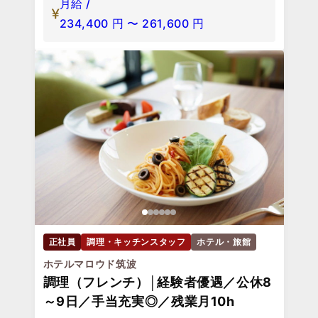
月給 /
234,400
円
〜
261,600
円
正社員
調理・キッチンスタッフ
ホテル・旅館
ホテルマロウド筑波
調理（フレンチ）│経験者優遇／公休8
～9日／手当充実◎／残業月10h