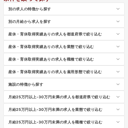
1
2
3
...
10
転職サポートに申し込む
無料
よくあるご質問
Q
人気のある求人はどのような特徴がありますか
Q
見るべき求人の特徴はあるでしょうか？
Q
調理師求人の平均月収はいくらですか？
Q
収入の面で気をつけることはありますか？
Q
相談や情報収集だけの利用でも構いませんか？