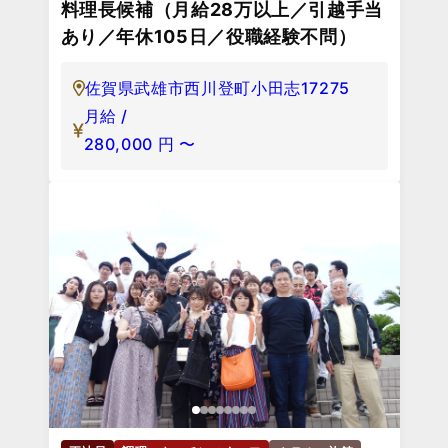
料理長候補（月給28万以上／引越手当
あり／年休105日／役職経験不問）
佐賀県武雄市西川登町小田志17275
月給 /
280,000
円
〜