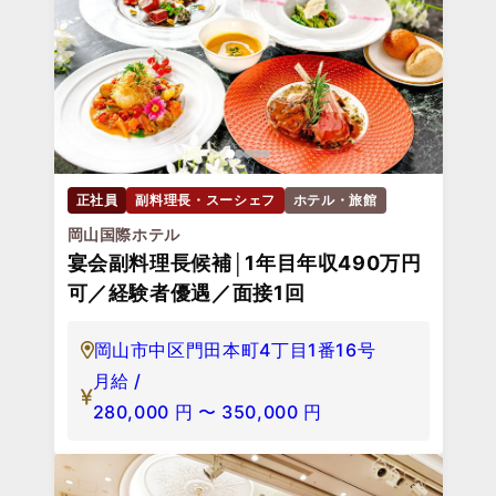
正社員
副料理長・スーシェフ
ホテル・旅館
岡山国際ホテル
宴会副料理長候補│1年目年収490万円
可／経験者優遇／面接1回
岡山市中区門田本町4丁目1番16号
月給 /
280,000
円
〜
350,000
円