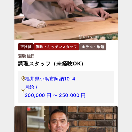
東京都千代田区神田錦町3-28
月給 /
200,330
円
〜
320,000
円
正社員
調理・キッチンスタッフ
ホテル・旅館
若狭佳日