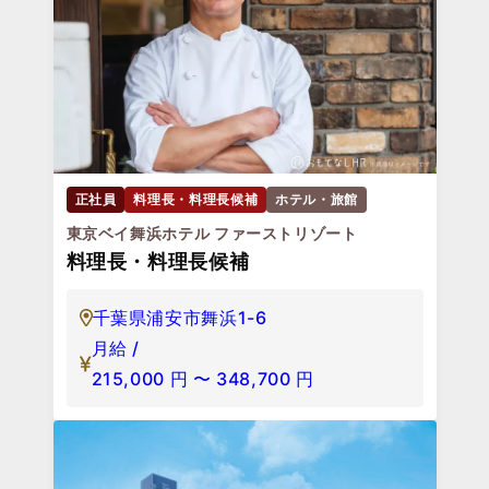
調理スタッフ（未経験OK）
福井県小浜市阿納10-4
月給 /
200,000
円
〜
250,000
円
正社員
料理長・料理長候補
ホテル・旅館