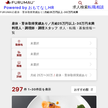
求人検索
転職相談
Powered by おもてなしHR
FURUMAU
産休・育休取得実績あり
月給25万円以上-30万円未満
産休・育休取得実績あり／月給25万円以上-30万円未満
料理人・調理師・調理スタッフ
求人・転職・募集情報一
覧
未選択
勤務地
未選択
業態
未選択
職種
月給 25万〜30万
/
産休・育休取得実績あり
詳細
297
件
1~30件目を表示
おすすめ順