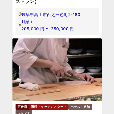
月給 /
213,000
円
〜
360,000
円
94席
正社員
調理・キッチンスタッフ
ホテル・旅館
フレンチ
飛騨高山温泉 高山グリーンホテル