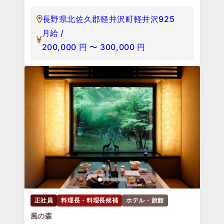
長野県北佐久郡軽井沢町軽井沢925
月給 /
200,000
円
〜
300,000
円
正社員
料理長・料理長候補
ホテル・旅館
風の森