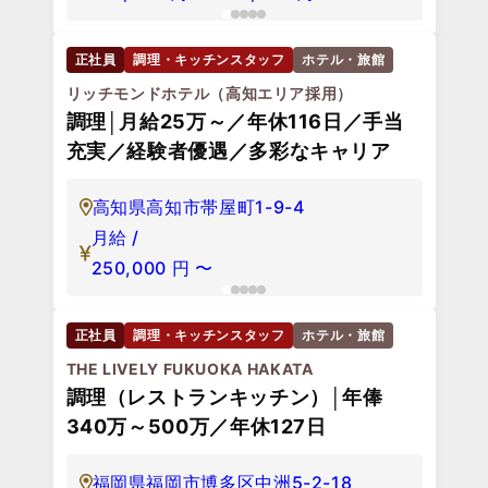
正社員
調理・キッチンスタッフ
ホテル・旅館
フレンチ
飛騨高山温泉 高山グリーンホテル
キッチンスタッフ（日本料理）
岐阜県高山市西之一色町2-180
月給 /
205,000
円
〜
250,000
円
正社員
調理補助・洗い場
ホテル・旅館
シャレーアイビーヒラフ
ホテル・旅館 / 調理補助・洗い場 / 正
社員
北海道虻田郡倶知安町ニセコひらふ1
条3丁目6-32