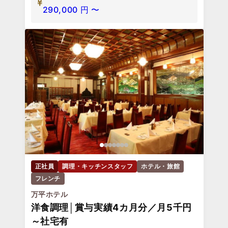
290,000
円
〜
正社員
調理・キッチンスタッフ
ホテル・旅館
フレンチ
万平ホテル
洋食調理│賞与実績4カ月分／月5千円
～社宅有