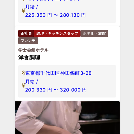
月給 /
225,350
円
〜
280,130
円
正社員
調理・キッチンスタッフ
ホテル・旅館
フレンチ
学士会館ホテル
洋食調理