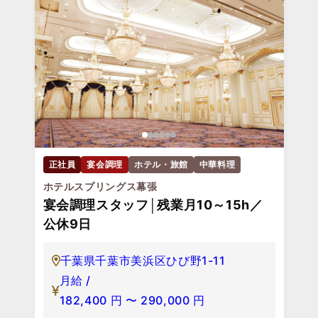
正社員
宴会調理
ホテル・旅館
中華料理
ホテルスプリングス幕張
宴会調理スタッフ│残業月10～15h／
公休9日
千葉県千葉市美浜区ひび野1-11
月給 /
182,400
円
〜
290,000
円