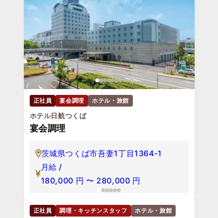
東京ベイ舞浜ホテル ファーストリゾート
料理長・料理長候補
千葉県浦安市舞浜1-6
月給 /
215,000
円
〜
348,700
円