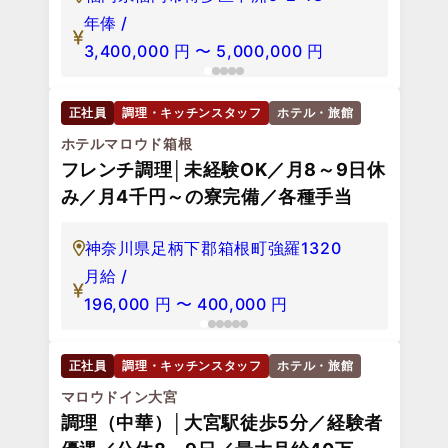
月給 /
180,000
円
〜
350,000
円
正社員
調理・キッチンスタッフ
ホテル・旅館
リッチモンドホテル（高知エリア採用）
調理│月給25万～／年休116日／手当
充実／経験者優遇／多彩なキャリア
高知県高知市帯屋町1-9-4
月給 /
250,000
円
〜
正社員
調理・キッチンスタッフ
ホテル・旅館
THE LIVELY FUKUOKA HAKATA
調理（レストランキッチン）│年俸
340万～500万／年休127日