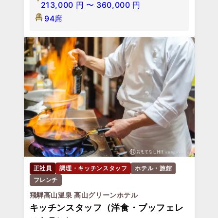
正社員
調理・キッチンスタッフ
ホテル・旅館
カフーリゾートフチャクコンド・ホテル
調理スタッフ│残業月平均10H／月9日
休み／単身寮あり／面接1回
沖縄県国頭郡恩納村冨着志利福地原
246-1
月給 /
255,886
円
〜
270,467
円
正社員
パティシエ・菓子職人
ステーキ・鉄板焼き
銀座うかい亭
レストランパティシエ
東京都中央区銀座5-15-8 時事通信ビ
ル1F