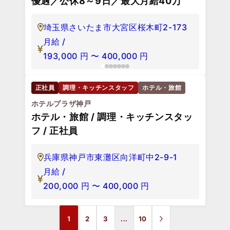
福岡県福岡市博多区中洲5-2-18
年俸 /
3,400,000
円
〜
5,000,000
円
正社員
調理・キッチンスタッフ
ホテル・旅館
ホテルマロウド箱根
フレンチ調理│未経験OK／月8～9日休
み／月4千円～の寮完備／各種手当
神奈川県足柄下郡箱根町強羅1320
月給 /
196,000
円
〜
400,000
円
正社員
調理・キッチンスタッフ
ホテル・旅館
マロウドイン大宮