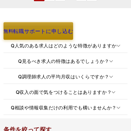
調理（中華）│大宮駅徒歩5分／経験者
優遇／公休8～9日／最大月給40万
埼玉県さいたま市大宮区桜木町2-173
月給 /
193,000
円
〜
400,000
円
正社員
調理・キッチンスタッフ
ホテル・旅館
ホテルプラザ神戸
ホテル・旅館 / 調理・キッチンスタッ
フ / 正社員
兵庫県神戸市東灘区向洋町中2-9-1
月給 /
200,000
円
〜
400,000
円