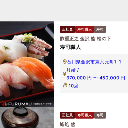
正社員
寿司職人
寿司
酢重正之 金沢 鮨 松の下
寿司職人
石川県金沢市兼六元町1-1
月給 /
370,000
円
〜
450,000
円
10席
正社員
寿司職人
寿司
鮨処 然