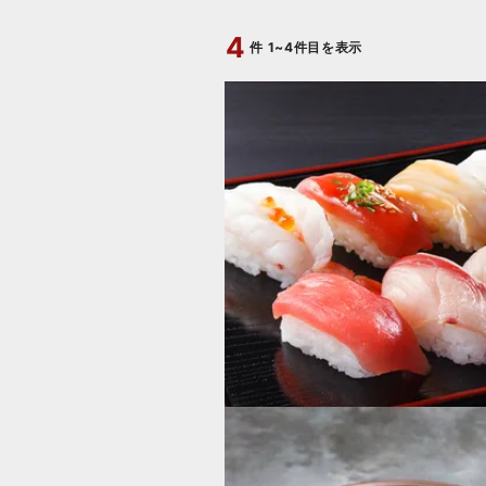
4
件
1~4件目を表示