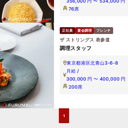
356,000
円
〜
534,000
円
76席
正社員
宴会調理
フレンチ
ザ ストリングス 表参道
調理スタッフ
東京都港区北青山3-6-8
月給 /
300,000
円
〜
400,000
円
200席
1