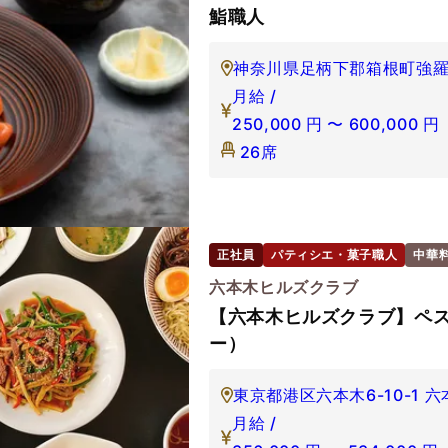
鮨職人
神奈川県足柄下郡箱根町強羅13
月給 /
250,000
円
〜
600,000
円
26席
正社員
パティシエ・菓子職人
中華
六本木ヒルズクラブ
【六本木ヒルズクラブ】ペ
ー）
東京都港区六本木6-10-1 
月給 /