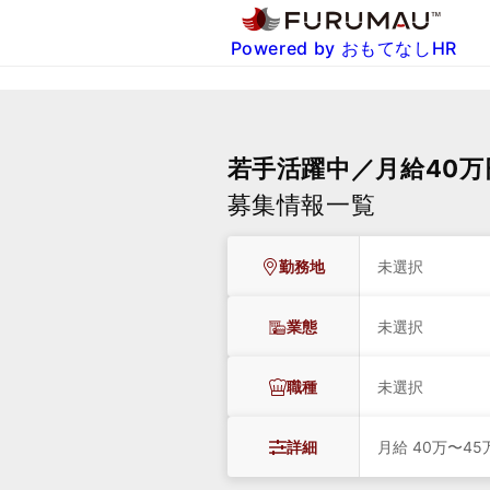
Powered by おもてなしHR
若手活躍中／月給40万
募集情報一覧
勤務地
未選択
業態
未選択
職種
未選択
詳細
月給 40万〜45