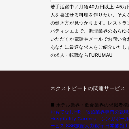
若手活躍中／月給40万円以上-4
人を喜ばせる料理を作りたい、そん
の働き方が見つかります。レストラ
パティシエまで、調理業界のあらゆ
いただくか電話やメールでお問い合
あなたに最適な求人をご紹介いたし
の求人・転職ならFURUMAU
ネクストビートの関連サービス
■
ホテル業界・飲食業界の求職者様
おもてなしHR - 宿泊業界専門の就
Hospitality Careers - 
ービス
886旅館人力銀行 日本旅館工