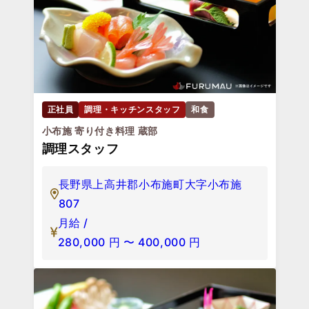
正社員
調理・キッチンスタッフ
和食
小布施 寄り付き料理 蔵部
調理スタッフ
長野県上高井郡小布施町大字小布施
807
月給 /
280,000
円
〜
400,000
円