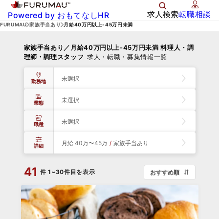
求人検索
転職相談
Powered by おもてなしHR
FURUMAU
家族手当あり
月給40万円以上-45万円未満
家族手当あり／月給40万円以上-45万円未満 料理人・調
理師・調理スタッフ
求人・転職・募集情報一覧
未選択
勤務地
未選択
業態
未選択
職種
月給 40万〜45万
/
家族手当あり
詳細
41
件
1~30件目を表示
おすすめ順