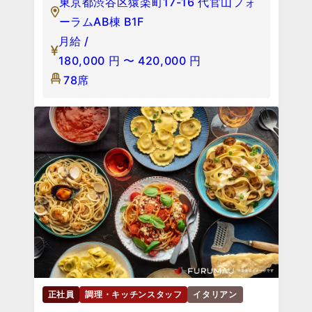
東京都渋谷区猿楽町17-16 代官山フォ
ーラムAB棟 B1F
月給 /
180,000
円
〜
420,000
円
78席
正社員
調理・キッチンスタッフ
イタリアン