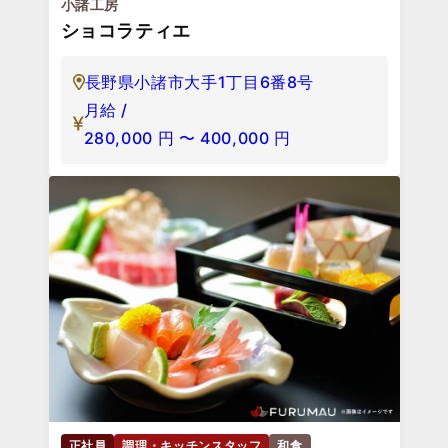
小諸工房
ショコラティエ
長野県小諸市大手1丁目6番8号
月給 /
280,000
円
〜
400,000
円
正社員
調理・キッチンスタッフ
和食