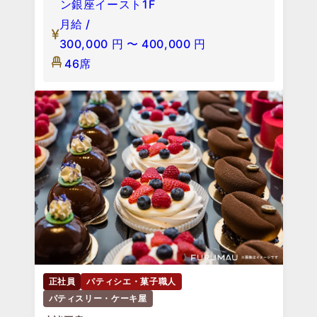
ン銀座イースト1F
月給 /
300,000
円
〜
400,000
円
46席
正社員
パティシエ・菓子職人
パティスリー・ケーキ屋