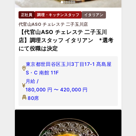
正社員
調理・キッチンスタッフ
イタリアン
代官山ASO チェレステ 二子玉川店
【代官山ASO チェレステ 二子玉川
店】調理スタッフ イタリアン *選考
にて役職は決定
東京都世田谷区玉川3丁目17-1 髙島屋
S・C 南館 11F
月給 /
180,000
円
〜
420,000
円
80席