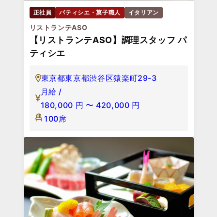
正社員
パティシエ・菓子職人
イタリアン
リストランテASO
【リストランテASO】調理スタッフ パ
ティシエ
東京都東京都渋谷区猿楽町29-3
月給 /
180,000
円
〜
420,000
円
100席