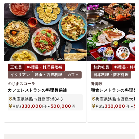
正社員
料理長・料理長候補
契約社員
料理長・料理
イタリアン
洋食・西洋料理
カフェ
日本料理・懐石料理
のじまスコーラ
青海波
カフェレストランの料理長候補
和食レストランの料理長
兵庫県淡路市野島蟇浦843
兵庫県淡路市野島大川7
330,000
500,000
330,000
5
月給/
円
〜
円
月給/
円
〜