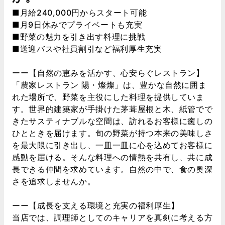
■月給240,000円からスタート可能
■月9日休みでプライベートも充実
■野菜の魅力を引き出す料理に挑戦
■送迎バスや社員割引など福利厚生充実
ーー【自然の恵みを活かす、心安らぐレストラン】
「農家レストラン 陽・燦燦」は、豊かな自然に囲ま
れた場所で、野菜を主役にした料理を提供していま
す。世界的建築家が手掛けた茅葺屋根と木、紙管でで
きたサスティナブルな空間は、訪れるお客様に癒しの
ひとときを届けます。旬の野菜が持つ本来の美味しさ
を最大限に引き出し、一皿一皿に心を込めてお客様に
感動を届ける。そんな料理への情熱を共有し、共に成
長できる仲間を求めています。自然の中で、食の奥深
さを追求しませんか。
ーー【成長を支える環境と充実の福利厚生】
当店では、調理師としてのキャリアを真剣に考える方