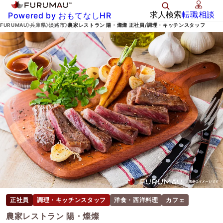
求人検索
転職相談
Powered by おもてなしHR
FURUMAU
兵庫県
淡路市
農家レストラン 陽・燦燦 正社員/調理・キッチンスタッフ
正社員
調理・キッチンスタッフ
洋食・西洋料理
カフェ
農家レストラン 陽・燦燦