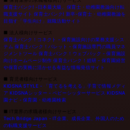
保育士バンク! -日本最大級。保育士・幼稚園教論向け転
職支援サイト
保育士バンク! 新卒-保育士・幼稚園教論を
目指す「学生向け」就職活動サイト
■
法人様向けサービス
保育士バンク！コネクト - 保育施設向けの業務支援シス
テム
保育士バンク！パレット - 保育施設専門の職員マネ
ジメントツール
保育士バンク！ウェブパック - 保育施設
向けホームページ制作
保育士バンク！総研 - 保育園経営
や保育の実務に活かせる有益な情報発信サイト
■
育児者様向けサービス
KIDSNA STYLE - 「育てるを考える」子育て情報メディ
ア
KIDSNAシッター - ベビーシッターサービス
KIDSNA
園ナビ - 保育園・幼稚園検索
■
IT業界の求職者様向けサービス
Tech Bridge Japan - IT企業、成長企業、外国人のため
の転職支援サービス