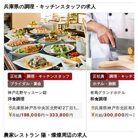
兵庫県の調理・キッチンスタッフの求人
正社員
調理・キッチンスタッフ
正社員
調理・キッチン
ブライダル・宴会
ホテル・旅館
神戸北野サッスーン邸
有馬グランドホテル
洋食調理
和食調理
兵庫県神戸市中央区北野町2丁目16−1 ※雇用契約は「株式会社目黒雅叙園」
兵庫県神戸市北区有馬町1
198,000
333,800
300,000
3
月給/
円
〜
円
月給/
円
〜
農家レストラン 陽・燦燦周辺の求人