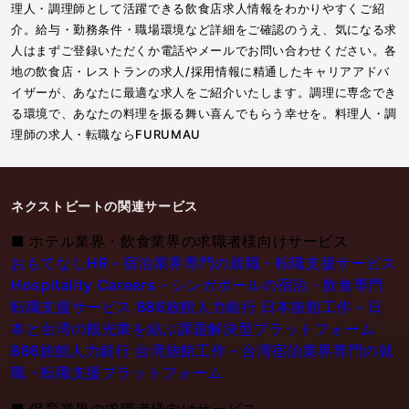
理人・調理師として活躍できる飲食店求人情報をわかりやすくご紹
介。給与・勤務条件・職場環境など詳細をご確認のうえ、気になる求
人はまずご登録いただくか電話やメールでお問い合わせください。各
地の飲食店・レストランの求人/採用情報に精通したキャリアアドバ
イザーが、あなたに最適な求人をご紹介いたします。調理に専念でき
る環境で、あなたの料理を振る舞い喜んでもらう幸せを。料理人・調
理師の求人・転職ならFURUMAU
ネクストビートの関連サービス
■
ホテル業界・飲食業界の求職者様向けサービス
おもてなしHR - 宿泊業界専門の就職・転職支援サービス
Hospitality Careers - シンガポールの宿泊・飲食専門
転職支援サービス
886旅館人力銀行 日本旅館工作 - 日
本と台湾の観光業を結ぶ課題解決型プラットフォーム
886旅館人力銀行 台湾旅館工作 - 台湾宿泊業界専門の就
職・転職支援プラットフォーム
■
保育業界の求職者様向けサービス