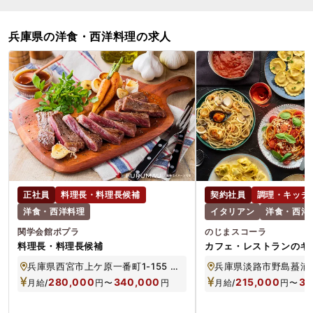
兵庫県の洋食・西洋料理の求人
正社員
料理長・料理長候補
契約社員
調理・キッチ
洋食・西洋料理
イタリアン
洋食・西洋
関学会館ポプラ
のじまスコーラ
料理長・料理長候補
カフェ・レストランのキ
兵庫県西宮市上ケ原一番町1-155 関西学院会館1F
兵庫県淡路市野島蟇浦8
280,000
340,000
215,000
33
月給/
円
〜
円
月給/
円
〜