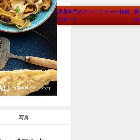
募
調理専門のアドバイザーが転職
サポート
す
写真