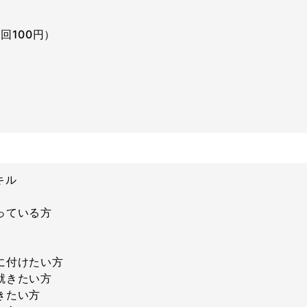
回100円）
キル
っている方
に付けたい方
就きたい方
きたい方