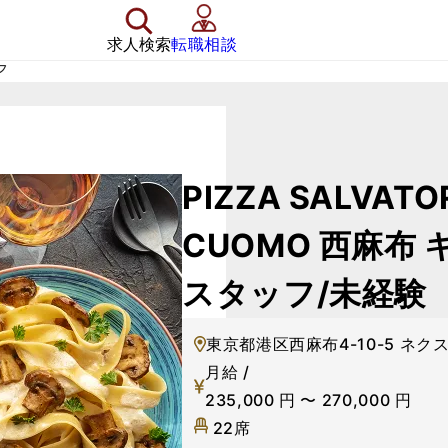
求人検索
転職相談
フ
PIZZA SALVATO
CUOMO 西麻布
スタッフ/未経験
東京都港区西麻布4-10-5 ネクス
月給 /
235,000
円
〜
270,000
円
22席