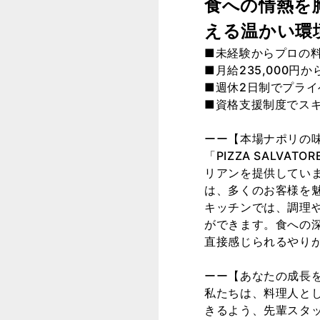
食への情熱を
える温かい環
■未経験からプロの
■月給235,000円
■週休2日制でプラ
■資格支援制度でス
ーー【本場ナポリの
「PIZZA SALV
リアンを提供してい
は、多くのお客様を
キッチンでは、調理
ができます。食への
直接感じられるやり
ーー【あなたの成長
私たちは、料理人と
きるよう、先輩スタ