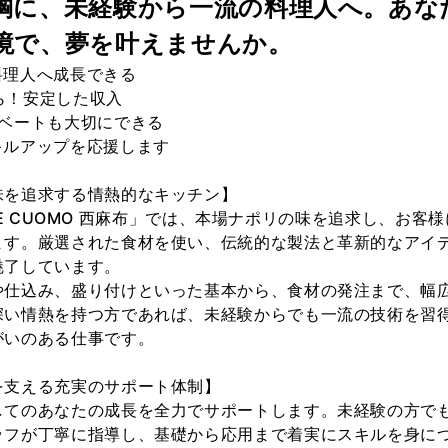
胸に、未経験から一流の料理人へ。あな
境で、夢を叶えませんか。
料理人へ成長できる
から！安定した収入
イベートも大切にできる
キルアップを応援します
味を追求する情熱的なキッチン】
ATORE CUOMO 西麻布」では、本場ナポリの味を追求し、お
ます。厳選された食材を使い、伝統的な製法と革新的なアイ
魅了しています。
や仕込み、盛り付けといった基本から、食材の発注まで、幅
深い情熱を持つ方であれば、未経験からでも一流の技術を習
がいのある仕事です。
を支える充実のサポート体制】
してのあなたの成長を全力でサポートします。未経験の方で
ッフが丁寧に指導し、基礎から応用まで着実にスキルを身に