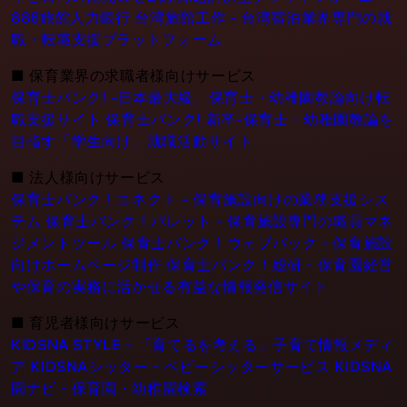
886旅館人力銀行 台湾旅館工作 - 台湾宿泊業界専門の就
職・転職支援プラットフォーム
■
保育業界の求職者様向けサービス
保育士バンク! -日本最大級。保育士・幼稚園教論向け転
職支援サイト
保育士バンク! 新卒-保育士・幼稚園教論を
目指す「学生向け」就職活動サイト
■
法人様向けサービス
保育士バンク！コネクト - 保育施設向けの業務支援シス
テム
保育士バンク！パレット - 保育施設専門の職員マネ
ジメントツール
保育士バンク！ウェブパック - 保育施設
向けホームページ制作
保育士バンク！総研 - 保育園経営
や保育の実務に活かせる有益な情報発信サイト
■
育児者様向けサービス
KIDSNA STYLE - 「育てるを考える」子育て情報メディ
ア
KIDSNAシッター - ベビーシッターサービス
KIDSNA
園ナビ - 保育園・幼稚園検索