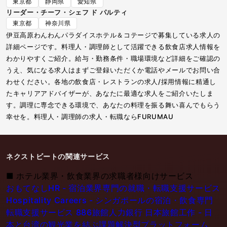
東京都
静岡県
愛知県
リーダー・チーフ・シェフ ド パルティ
東京都
神奈川県
伊豆高原わんわんパラダイスホテル＆コテージで募集している求人の
詳細ページです。料理人・調理師として活躍できる飲食店求人情報を
わかりやすくご紹介。給与・勤務条件・職場環境など詳細をご確認の
うえ、気になる求人はまずご登録いただくか電話やメールでお問い合
わせください。各地の飲食店・レストランの求人/採用情報に精通し
たキャリアアドバイザーが、あなたに最適な求人をご紹介いたしま
す。調理に専念できる環境で、あなたの料理を振る舞い喜んでもらう
幸せを。料理人・調理師の求人・転職ならFURUMAU
ネクストビートの関連サービス
■
ホテル業界・飲食業界の求職者様向けサービス
おもてなしHR - 宿泊業界専門の就職・転職支援サービス
Hospitality Careers - シンガポールの宿泊・飲食専門
転職支援サービス
886旅館人力銀行 日本旅館工作 - 日
本と台湾の観光業を結ぶ課題解決型プラットフォーム