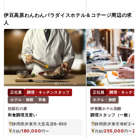
伊豆高原わんわんパラダイスホテル＆コテージ周辺の求
人
正社員
調理・キッチンスタッフ
正社員
調理・キッチン
ホテル・旅館
和食
ホテル・旅館
別邸石の家
伊東園ホテル別館
和食調理見習い
調理スタッフ（一般）
静岡県伊東市大室高原6-650
静岡県伊東市寿町2-4
180,000
255,000
2
月給/
円
〜
月給/
円
〜