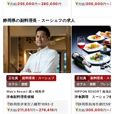
255,000
280,000
300,000
3
月給/
円
〜
円
月給/
円
〜
静岡県の副料理長・スーシェフの求人
正社員
副料理長・スーシェフ
正社員
副料理長・スー
ホテル・旅館
ホテル・旅館
フレンチ
Wan’s Resort 城ヶ崎海岸
NIPPON RESORT 無為自然
洋食副料理長候補
洋食調理 スーシェフ候
静岡県伊東市八幡野1092-2
静岡県熱海市網代591-
211,051
276,416
300,000
3
月給/
円
〜
円
月給/
円
〜