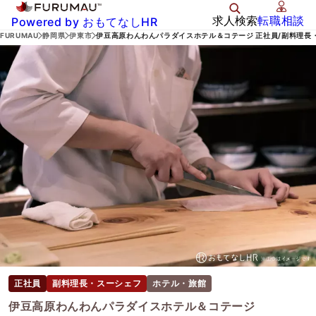
求人検索
転職相談
Powered by おもてなしHR
FURUMAU
静岡県
伊東市
伊豆高原わんわんパラダイスホテル＆コテージ 正社員/副料理長
正社員
副料理長・スーシェフ
ホテル・旅館
伊豆高原わんわんパラダイスホテル＆コテージ