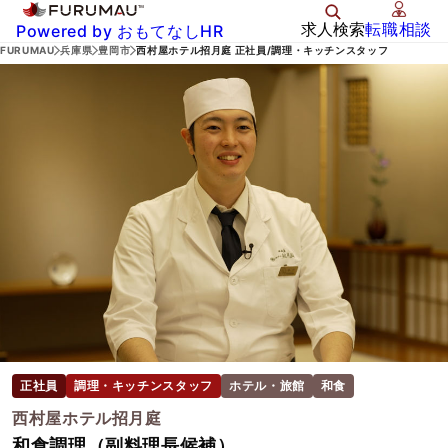
求人検索
転職相談
Powered by おもてなしHR
FURUMAU
兵庫県
豊岡市
西村屋ホテル招月庭 正社員/調理・キッチンスタッフ
正社員
調理・キッチンスタッフ
ホテル・旅館
和食
西村屋ホテル招月庭
和食調理（副料理長候補）