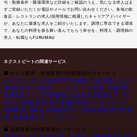
与・勤務条件・職場環境など詳細をご確認のうえ、気になる求人はま
ずご登録いただくか電話やメールでお問い合わせください。各地の飲
食店・レストランの求人/採用情報に精通したキャリアアドバイザー
が、あなたに最適な求人をご紹介いたします。調理に専念できる環境
で、あなたの料理を振る舞い喜んでもらう幸せを。料理人・調理師の
求人・転職ならFURUMAU
ネクストビートの関連サービス
■
ホテル業界・飲食業界の求職者様向けサービス
おもてなしHR - 宿泊業界専門の就職・転職支援サービス
Hospitality Careers - シンガポールの宿泊・飲食専門
転職支援サービス
886旅館人力銀行 日本旅館工作 - 日
本と台湾の観光業を結ぶ課題解決型プラットフォーム
886旅館人力銀行 台湾旅館工作 - 台湾宿泊業界専門の就
職・転職支援プラットフォーム
■
保育業界の求職者様向けサービス
保育士バンク! -日本最大級。保育士・幼稚園教論向け転