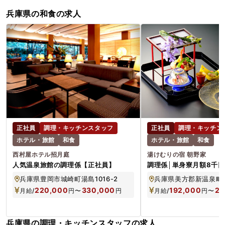
兵庫県の和食の求人
正社員
調理・キッチンスタッフ
正社員
調理・キッチン
ホテル・旅館
和食
ホテル・旅館
和食
西村屋ホテル招月庭
湯けむりの宿 朝野家
人気温泉旅館の調理係【正社員】
調理係│単身寮月額8千
従業員浴場も完備／U・I
兵庫県豊岡市城崎町湯島1016-2
兵庫県美方郡新温泉町湯
220,000
330,000
192,000
20
月給/
円
〜
円
月給/
円
〜
兵庫県の調理・キッチンスタッフの求人