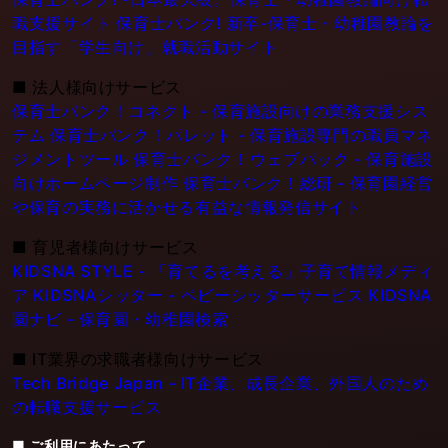
職支援サイト
保育士バンク! 新卒-保育士・幼稚園教論を
目指す「学生向け」就職活動サイト
■
法人様向けサービス
保育士バンク！コネクト - 保育施設向けの業務支援シス
テム
保育士バンク！パレット - 保育施設専門の職員マネ
ジメントツール
保育士バンク！ウェブパック - 保育施設
向けホームページ制作
保育士バンク！総研 - 保育園経営
や保育の実務に活かせる有益な情報発信サイト
■
育児者様向けサービス
KIDSNA STYLE - 「育てるを考える」子育て情報メディ
ア
KIDSNAシッター - ベビーシッターサービス
KIDSNA
園ナビ - 保育園・幼稚園検索
■
IT業界の求職者様向けサービス
Tech Bridge Japan - IT企業、成長企業、外国人のため
の転職支援サービス
■ ご利用にあたって