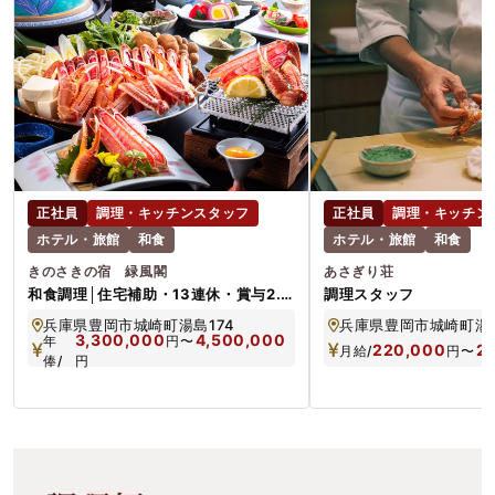
正社員
調理・キッチンスタッフ
正社員
調理・キッチン
ホテル・旅館
和食
ホテル・旅館
和食
きのさきの宿 緑風閣
あさぎり荘
和食調理│住宅補助・13連休・賞与2.5
調理スタッフ
カ月・残業0・有休取得90％↑
兵庫県豊岡市城崎町湯島174
兵庫県豊岡市城崎町湯島
3,300,000
4,500,000
年
円
〜
220,000
2
月給/
円
〜
俸/
円