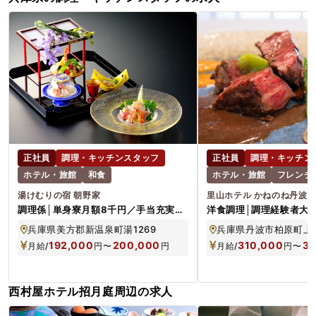
正社員
調理・キッチンスタッフ
正社員
調理・キッチン
ホテル・旅館
和食
ホテル・旅館
フレンチ
湯けむりの宿 朝野家
里山ホテル かねのね丹波
調理係│単身寮月額8千円／手当充実／
洋食調理│調理経験者大歓
従業員浴場も完備／U・Iターン歓迎
万～／住宅補助月2万／
兵庫県美方郡新温泉町湯1269
兵庫県丹波市柏原町上小
192,000
200,000
310,000
35
月給/
円
〜
円
月給/
円
〜
西村屋ホテル招月庭周辺の求人