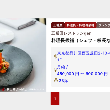
正社員
料理長・料理長候補
フレン
五反田レストランgen
料理長候補（シェフ・板長
東京都品川区西五反田2-10
1F
月給 /
450,000
円
〜
600,000
円
23席
1