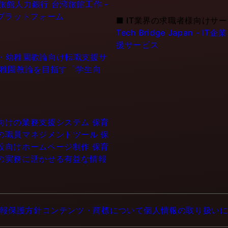
6旅館人力銀行 台湾旅館工作 -
プラットフォーム
■
IT業界の求職者様向けサ
Tech Bridge Japan 
援サービス
士・幼稚園教論向け転職支援サ
幼稚園教論を目指す「学生向
設向けの業務支援システム
保育
門の職員マネジメントツール
保
施設向けホームページ制作
保育
育の実務に活かせる有益な情報
報保護方針
コンテンツ・商標について
個人情報の取り扱い