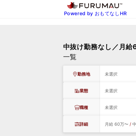
Powered by おもてなしHR
中抜け勤務なし／月給
一覧
勤務地
未選択
業態
未選択
職種
未選択
詳細
月給 60万〜
/