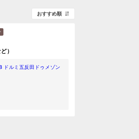
おすすめ順
チ
など）
-8 ドルミ五反田ドゥメゾン