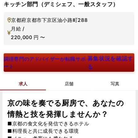
キッチン部門（デミシェフ、一般スタッフ）
京都府京都市下京区油小路町288
月給 /
220,000
円
〜
募集状況を確認す
調理専門のアドバイザーが転職サポ
ート
る
求人
店舗
写真
京の味を奏でる厨房で、あなたの
情熱と技を発揮しませんか？
■京都の食文化を発信できるホテル
■料理長と共に成長できる環境