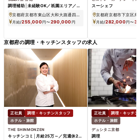
調理補助│未経験OK／祇園エリア／年
スーシェフ
収320～360万／賞与年3回／週休2日
京都府京都市東山区大和大路通四条上る二筋目東入末吉町86番地
255,000
290,000
282,000
3
月給/
円
〜
円
月給/
円
〜
京都府の調理・キッチンスタッフの求人
正社員
調理・キッチンスタッフ
正社員
調理・キッチン
ホテル・旅館
ホテル・旅館
THE SHINMONZEN
デュシタニ京都
キッチンコミ│月給25万～／完週休2日
調理