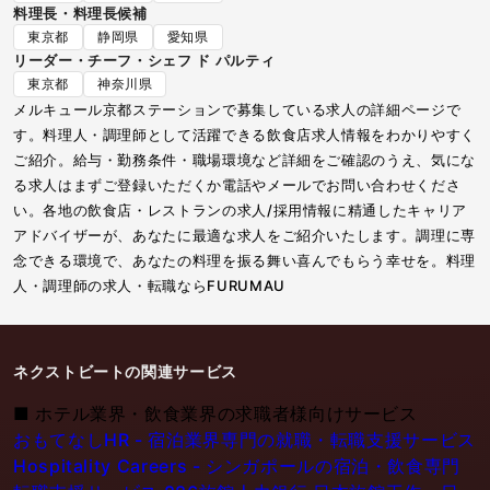
料理長・料理長候補
東京都
静岡県
愛知県
リーダー・チーフ・シェフ ド パルティ
東京都
神奈川県
メルキュール京都ステーションで募集している求人の詳細ページで
す。料理人・調理師として活躍できる飲食店求人情報をわかりやすく
ご紹介。給与・勤務条件・職場環境など詳細をご確認のうえ、気にな
る求人はまずご登録いただくか電話やメールでお問い合わせくださ
い。各地の飲食店・レストランの求人/採用情報に精通したキャリア
アドバイザーが、あなたに最適な求人をご紹介いたします。調理に専
念できる環境で、あなたの料理を振る舞い喜んでもらう幸せを。料理
人・調理師の求人・転職ならFURUMAU
ネクストビートの関連サービス
■
ホテル業界・飲食業界の求職者様向けサービス
おもてなしHR - 宿泊業界専門の就職・転職支援サービス
Hospitality Careers - シンガポールの宿泊・飲食専門