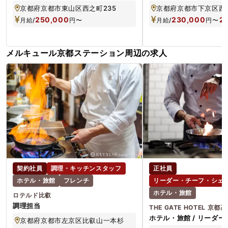
／年休114日＋α／夏季冬季休暇
京都府京都市東山区西之町235
250,000
230,000
2
月給/
円
〜
月給/
円
〜
メルキュール京都ステーション周辺の求人
契約社員
調理・キッチンスタッフ
正社員
ホテル・旅館
フレンチ
リーダー・チーフ・シェフ
ホテル・旅館
ロテルド比叡
調理担当
THE GATE HOTEL 京都高
ホテル・旅館 / リーダ
京都府京都市左京区比叡山一本杉
ェフ ド パルティ / 正社