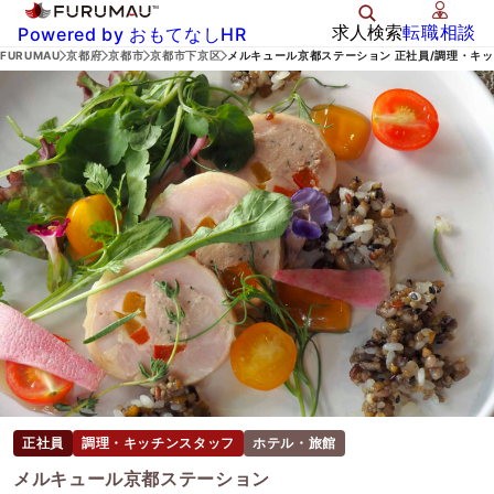
求人検索
転職相談
Powered by おもてなしHR
FURUMAU
京都府
京都市
京都市下京区
メルキュール京都ステーション 正社員/調理・キ
正社員
調理・キッチンスタッフ
ホテル・旅館
メルキュール京都ステーション