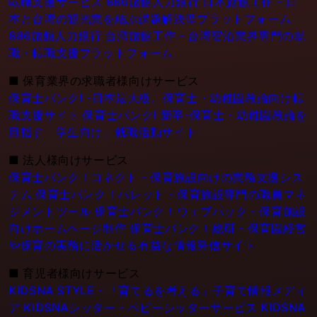
転職支援サービス
886旅館人力銀行 日本旅館工作 - 日
本と台湾の観光業を結ぶ課題解決型プラットフォーム
886旅館人力銀行 台湾旅館工作 - 台湾宿泊業界専門の就
職・転職支援プラットフォーム
■
保育業界の求職者様向けサービス
保育士バンク! -日本最大級。保育士・幼稚園教論向け転
職支援サイト
保育士バンク! 新卒-保育士・幼稚園教論を
目指す「学生向け」就職活動サイト
■
法人様向けサービス
保育士バンク！コネクト - 保育施設向けの業務支援シス
テム
保育士バンク！パレット - 保育施設専門の職員マネ
ジメントツール
保育士バンク！ウェブパック - 保育施設
向けホームページ制作
保育士バンク！総研 - 保育園経営
や保育の実務に活かせる有益な情報発信サイト
■
育児者様向けサービス
KIDSNA STYLE - 「育てるを考える」子育て情報メディ
ア
KIDSNAシッター - ベビーシッターサービス
KIDSNA