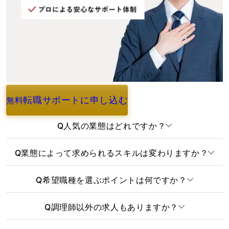
転職サポートに申し込む
無料
よくあるご質問
Q
人気の業態はどれですか？
Q
業態によって求められるスキルは変わりますか？
Q
希望職種を選ぶポイントは何ですか？
Q
調理師以外の求人もありますか？