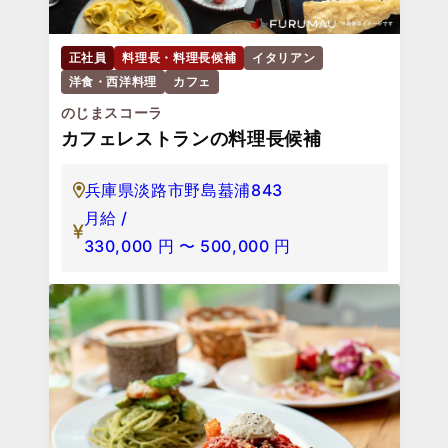
正社員
料理長・料理長候補
イタリアン
洋食・西洋料理
カフェ
のじまスコーラ
カフェレストランの料理長候補
兵庫県淡路市野島蟇浦843
月給 /
330,000
円
〜
500,000
円