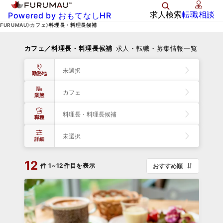
求人検索
転職相談
Powered by おもてなしHR
FURUMAU
カフェ
料理長・料理長候補
カフェ／料理長・料理長候補
求人・転職・募集情報一覧
未選択
勤務地
カフェ
業態
料理長・料理長候補
職種
未選択
詳細
12
件
1~12件目を表示
おすすめ順