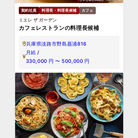
契約社員
料理長・料理長候補
カフェ
ミエレ ザ ガーデン
カフェレストランの料理長候補
兵庫県淡路市野島蟇浦816
月給 /
330,000
円
〜
500,000
円