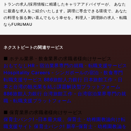
トランの求人/採用情報に精通したキャリアアドバイザーが、 あなた
に最適な求人をご紹介いたします。調理に専念できる環境で、あなた
の料理を振る舞い喜んでもらう幸せを。料理人・調理師の求人・転職
ならFURUMAU
ネクストビートの関連サービス
■
ホテル業界・飲食業界の求職者様向けサービス
おもてなしHR - 宿泊業界専門の就職・転職支援サービス
Hospitality Careers - シンガポールの宿泊・飲食専門
転職支援サービス
886旅館人力銀行 日本旅館工作 - 日
本と台湾の観光業を結ぶ課題解決型プラットフォーム
886旅館人力銀行 台湾旅館工作 - 台湾宿泊業界専門の就
職・転職支援プラットフォーム
■
保育業界の求職者様向けサービス
保育士バンク! -日本最大級。保育士・幼稚園教論向け転
職支援サイト
保育士バンク! 新卒-保育士・幼稚園教論を