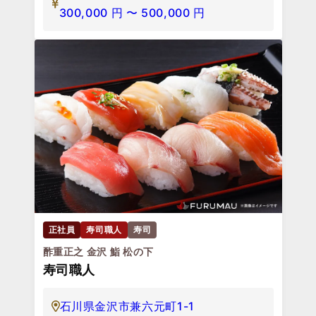
300,000
円
〜
500,000
円
正社員
寿司職人
寿司
酢重正之 金沢 鮨 松の下
寿司職人
石川県金沢市兼六元町1-1