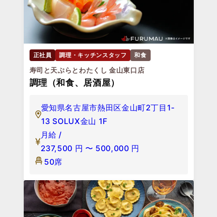
正社員
調理・キッチンスタッフ
和食
寿司と天ぷらとわたくし 金山東口店
調理（和食、居酒屋）
愛知県名古屋市熱田区金山町2丁目1-
13 SOLUX金山 1F
月給 /
237,500
円
〜
500,000
円
50席