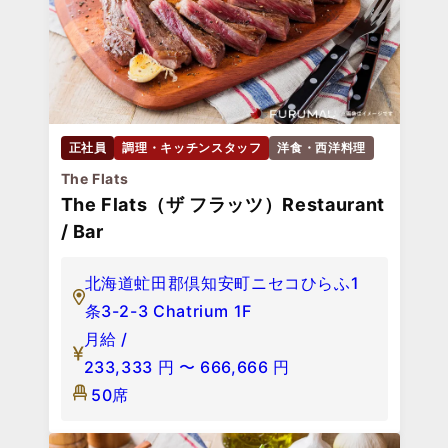
正社員
調理・キッチンスタッフ
洋食・西洋料理
The Flats
The Flats（ザ フラッツ）Restaurant
/ Bar
北海道虻田郡倶知安町ニセコひらふ1
条3-2-3 Chatrium 1F
月給 /
233,333
円
〜
666,666
円
50席