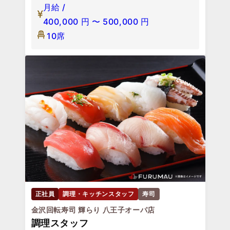
月給 /
400,000
円
〜
500,000
円
10席
正社員
調理・キッチンスタッフ
寿司
金沢回転寿司 輝らり 八王子オーパ店
調理スタッフ