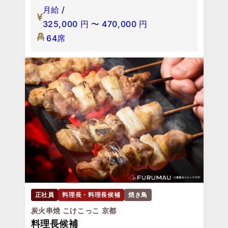
月給 /
325,000
円
〜
470,000
円
64席
正社員
料理長・料理長候補
焼き鳥
炭火串焼 こけこっこ 京都
料理長候補