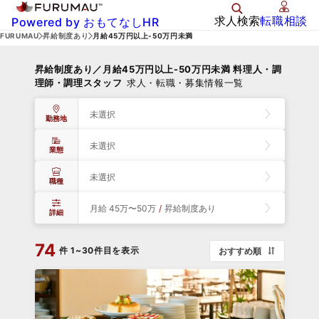
求人検索
転職相談
Powered by おもてなしHR
FURUMAU
昇給制度あり
月給45万円以上-50万円未満
昇給制度あり／月給45万円以上-50万円未満 料理人・調
理師・調理スタッフ
求人・転職・募集情報一覧
未選択
勤務地
未選択
業態
未選択
職種
月給 45万〜50万
/
昇給制度あり
詳細
74
件
1~30件目を表示
おすすめ順