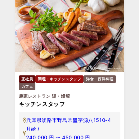
正社員
調理・キッチンスタッフ
洋食・西洋料理
カフェ
農家レストラン 陽・燦燦
キッチンスタッフ
兵庫県淡路市野島常盤字源八1510-4
月給 /
240,000
円
〜
450,000
円