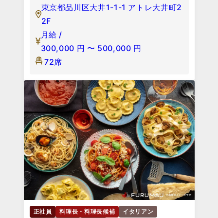
東京都品川区大井1-1-1 アトレ大井町2
2F
月給 /
300,000
円
〜
500,000
円
72席
正社員
料理長・料理長候補
イタリアン