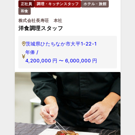
正社員
調理・キッチンスタッフ
ホテル・旅館
和食
株式会社長寿荘 本社
洋食調理スタッフ
茨城県ひたちなか市大平1-22-1
年俸 /
4,200,000
円
〜
6,000,000
円