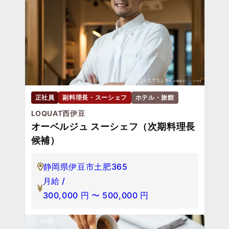
正社員
副料理長・スーシェフ
ホテル・旅館
LOQUAT西伊豆
オーベルジュ スーシェフ（次期料理長
候補）
静岡県伊豆市土肥365
月給 /
300,000
円
〜
500,000
円