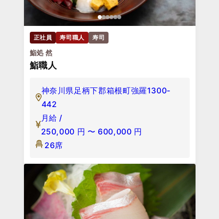
正社員
寿司職人
寿司
鮨処 然
鮨職人
神奈川県足柄下郡箱根町強羅1300-
442
月給 /
250,000
円
〜
600,000
円
26席