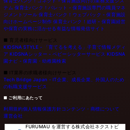
保育士バンク！コネクト - 保育施設向けの業務支援シス
テム
保育士バンク！パレット - 保育施設専門の職員マネ
ジメントツール
保育士バンク！ウェブパック - 保育施設
向けホームページ制作
保育士バンク！総研 - 保育園経営
や保育の実務に活かせる有益な情報発信サイト
■
育児者様向けサービス
KIDSNA STYLE - 「育てるを考える」子育て情報メディ
ア
KIDSNAシッター - ベビーシッターサービス
KIDSNA
園ナビ - 保育園・幼稚園検索
■
IT業界の求職者様向けサービス
Tech Bridge Japan - IT企業、成長企業、外国人のため
の転職支援サービス
■ ご利用にあたって
利用規約
個人情報保護方針
コンテンツ・商標について
運営会社
FURUMAU を運営する株式会社ネクストビ