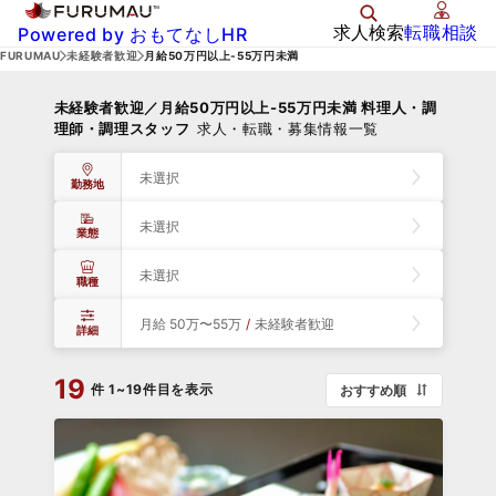
求人検索
転職相談
Powered by おもてなしHR
FURUMAU
未経験者歓迎
月給50万円以上-55万円未満
未経験者歓迎／月給50万円以上-55万円未満 料理人・調
理師・調理スタッフ
求人・転職・募集情報一覧
未選択
勤務地
未選択
業態
未選択
職種
月給 50万〜55万
/
未経験者歓迎
詳細
19
件
1~19件目を表示
おすすめ順