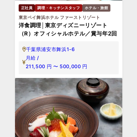
正社員
調理・キッチンスタッフ
ホテル・旅館
東京ベイ舞浜ホテル ファーストリゾート
洋食調理│東京ディズニーリゾート
（R）オフィシャルホテル／賞与年2回
千葉県浦安市舞浜1-6
月給 /
211,500
円
〜
500,000
円