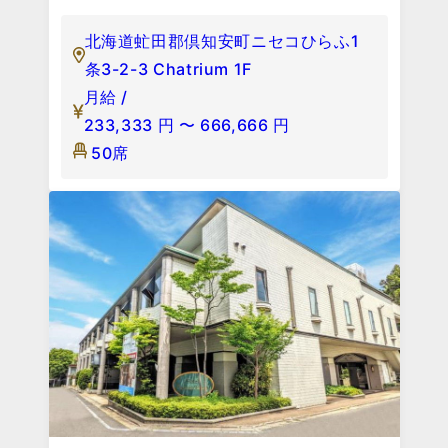
北海道虻田郡倶知安町ニセコひらふ1
条3-2-3 Chatrium 1F
月給 /
233,333
円
〜
666,666
円
50席