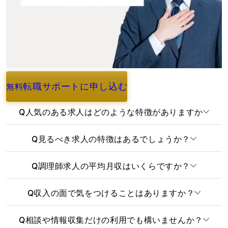
転職サポートに申し込む
無料
よくあるご質問
Q
人気のある求人はどのような特徴がありますか
Q
見るべき求人の特徴はあるでしょうか？
Q
調理師求人の平均月収はいくらですか？
Q
収入の面で気をつけることはありますか？
Q
相談や情報収集だけの利用でも構いませんか？