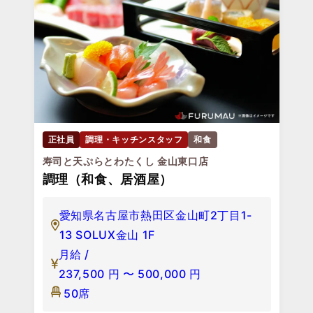
正社員
調理・キッチンスタッフ
和食
寿司と天ぷらとわたくし 金山東口店
調理（和食、居酒屋）
愛知県名古屋市熱田区金山町2丁目1-
13 SOLUX金山 1F
月給 /
237,500
円
〜
500,000
円
50席