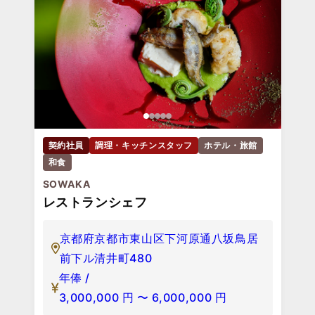
契約社員
調理・キッチンスタッフ
ホテル・旅館
和食
SOWAKA
レストランシェフ
京都府京都市東山区下河原通八坂鳥居
前下ル清井町480
年俸 /
3,000,000
円
〜
6,000,000
円