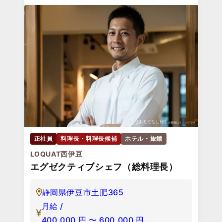
正社員
料理長・料理長候補
ホテル・旅館
LOQUAT西伊豆
エグゼクティブシェフ（総料理長）
静岡県伊豆市土肥365
月給 /
400,000
円
〜
600,000
円