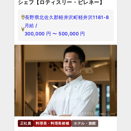
シェフ【ロティスリー・ピレネー】
長野県北佐久郡軽井沢町軽井沢1181-8
月給 /
300,000
円
〜
500,000
円
正社員
料理長・料理長候補
ホテル・旅館