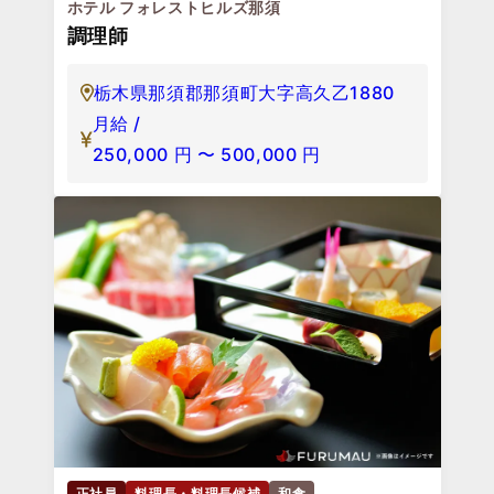
ホテル フォレストヒルズ那須
調理師
栃木県那須郡那須町大字高久乙1880
月給 /
250,000
円
〜
500,000
円
正社員
料理長・料理長候補
和食