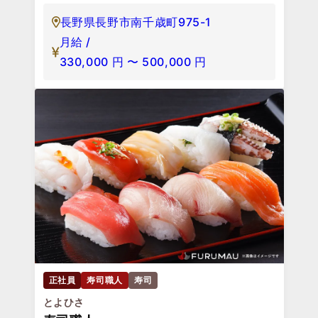
長野県長野市南千歳町975-1
月給 /
330,000
円
〜
500,000
円
正社員
寿司職人
寿司
とよひさ