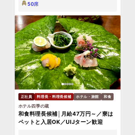
50席
正社員
料理長・料理長候補
ホテル・旅館
和食
ホテル四季の蔵
和食料理長候補│月給47万円～／寮は
ペットと入居OK／UIJターン歓迎