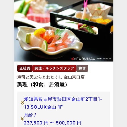
正社員
調理・キッチンスタッフ
和食
寿司と天ぷらとわたくし 金山東口店
調理（和食、居酒屋）
愛知県名古屋市熱田区金山町2丁目1-
13 SOLUX金山 1F
月給 /
237,500
円
〜
500,000
円