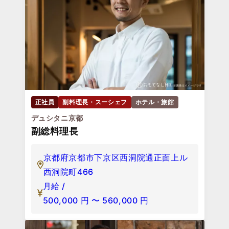
正社員
副料理長・スーシェフ
ホテル・旅館
デュシタニ京都
副総料理長
京都府京都市下京区西洞院通正面上ル
西洞院町466
月給 /
500,000
円
〜
560,000
円