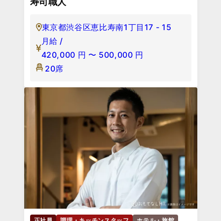
寿司職人
東京都渋谷区恵比寿南1丁目17 - 15
月給 /
420,000
円
〜
500,000
円
20席
正社員
調理・キッチンスタッフ
ホテル・旅館