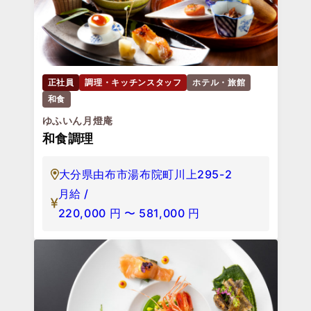
正社員
調理・キッチンスタッフ
ホテル・旅館
和食
ゆふいん月燈庵
和食調理
大分県由布市湯布院町川上295-2
月給 /
220,000
円
〜
581,000
円