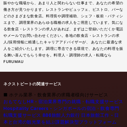
賑やかな職場から、あまり人と関わらない仕事まで、あなたの希望の
働き方が見つかります。レストランやビュッフェ、ビストロ、バーな
どのさまざまな飲食店。料理長や調理補助、シェフ・板前・パティシ
エまで、調理業界のあらゆる職種の求人をご用意しています。気にな
る飲食店・レストランの求人があれば、まずはご登録いただくか電話
やメールでお問い合わせください。各地の飲食店・レストランの求
人/採用情報に精通したキャリアアドバイザーが、 あなたに最適な求
人をご紹介いたします。調理に専念できる環境で、あなたの料理を振
る舞い喜んでもらう幸せを。料理人・調理師の求人・転職なら
FURUMAU
ネクストビートの関連サービス
■
ホテル業界・飲食業界の求職者様向けサービス
おもてなしHR - 宿泊業界専門の就職・転職支援サービス
Hospitality Careers - シンガポールの宿泊・飲食専門
転職支援サービス
886旅館人力銀行 日本旅館工作 - 日
本と台湾の観光業を結ぶ課題解決型プラットフォーム