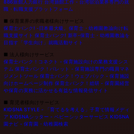
886旅館人力銀行 台湾旅館工作 - 台湾宿泊業界専門の就
職・転職支援プラットフォーム
■
保育業界の求職者様向けサービス
保育士バンク! -日本最大級。保育士・幼稚園教論向け転
職支援サイト
保育士バンク! 新卒-保育士・幼稚園教論を
目指す「学生向け」就職活動サイト
■
法人様向けサービス
保育士バンク！コネクト - 保育施設向けの業務支援シス
テム
保育士バンク！パレット - 保育施設専門の職員マネ
ジメントツール
保育士バンク！ウェブパック - 保育施設
向けホームページ制作
保育士バンク！総研 - 保育園経営
や保育の実務に活かせる有益な情報発信サイト
■
育児者様向けサービス
KIDSNA STYLE - 「育てるを考える」子育て情報メディ
ア
KIDSNAシッター - ベビーシッターサービス
KIDSNA
園ナビ - 保育園・幼稚園検索