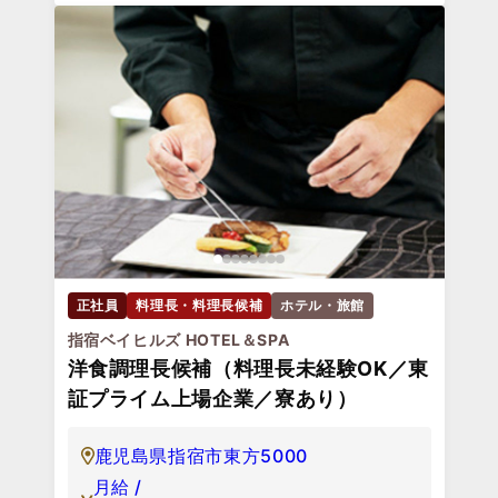
正社員
料理長・料理長候補
ホテル・旅館
指宿ベイヒルズ HOTEL＆SPA
洋食調理長候補（料理長未経験OK／東
証プライム上場企業／寮あり）
鹿児島県指宿市東方5000
月給 /