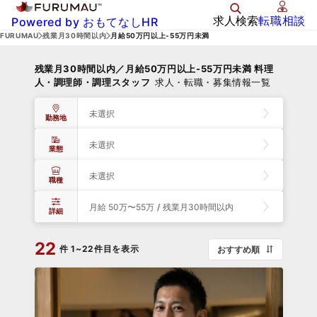
求人検索
転職相談
Powered by おもてなしHR
FURUMAU
残業月30時間以内
月給50万円以上-55万円未満
残業月30時間以内／月給50万円以上-55万円未満 料理
人・調理師・調理スタッフ
求人・転職・募集情報一覧
未選択
勤務地
未選択
業態
未選択
職種
月給 50万〜55万
/
残業月30時間以内
詳細
22
件
1~22件目を表示
おすすめ順