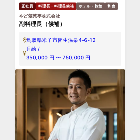
正社員
料理長・料理長候補
ホテル・旅館
和食
やど紫苑亭株式会社
副料理⻑（候補）
鳥取県米子市皆生温泉4-6-12
月給 /
350,000
円
〜
750,000
円