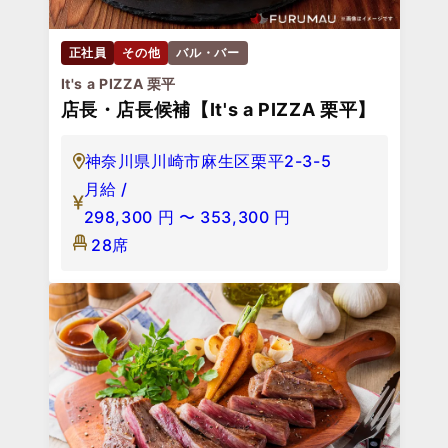
正社員
その他
バル・バー
It's a PIZZA 栗平
店長・店長候補【It's a PIZZA 栗平】
神奈川県川崎市麻生区栗平2-3-5
月給 /
298,300
円
〜
353,300
円
28席