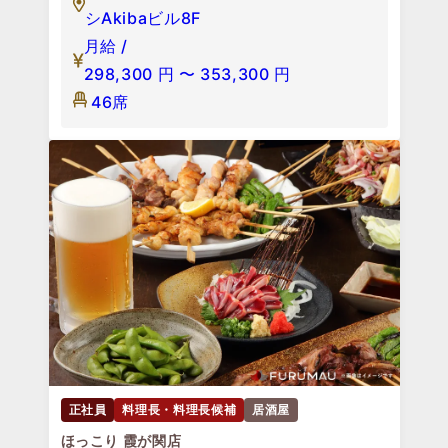
シAkibaビル8F
月給 /
298,300
円
〜
353,300
円
46席
正社員
料理長・料理長候補
居酒屋
ほっこり 霞が関店