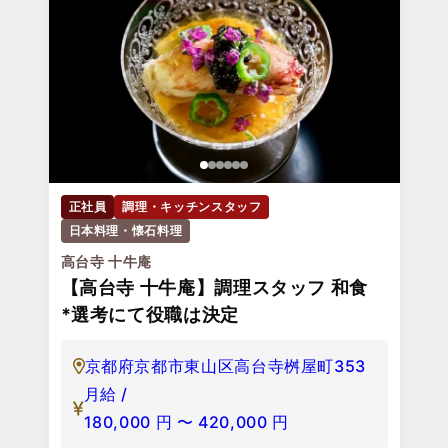
正社員
調理・キッチンスタッフ
日本料理・懐石料理
高台寺 十牛庵
【高台寺 十牛庵】調理スタッフ 和食
*選考にて役職は決定
京都府京都市東山区高台寺桝屋町353
月給 /
180,000
円
〜
420,000
円