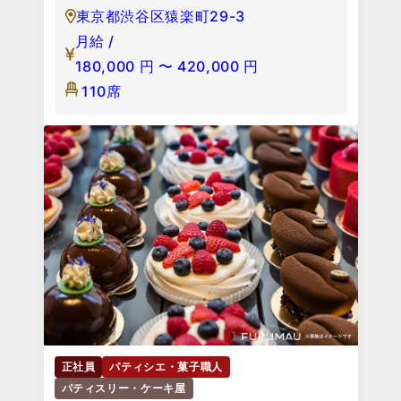
東京都渋谷区猿楽町29-3
月給 /
180,000
円
〜
420,000
円
110席
正社員
パティシエ・菓子職人
パティスリー・ケーキ屋