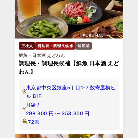
正社員
料理長・料理長候補
居酒屋
鮮魚・日本酒 えどわん
調理長・調理長候補【鮮魚 日本酒 えど
わん】
東京都中央区銀座5丁目1-7 数寄屋橋ビ
ル B1F
月給 /
298,300
円
〜
353,300
円
72席