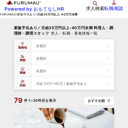
求人検索
転職相談
Powered by おもてなしHR
FURUMAU
家族手当あり
月給35万円以上-40万円未満
家族手当あり／月給35万円以上-40万円未満 料理人・調
理師・調理スタッフ
求人・転職・募集情報一覧
未選択
勤務地
未選択
業態
未選択
職種
月給 35万〜40万
/
家族手当あり
詳細
79
件
1~30件目を表示
おすすめ順