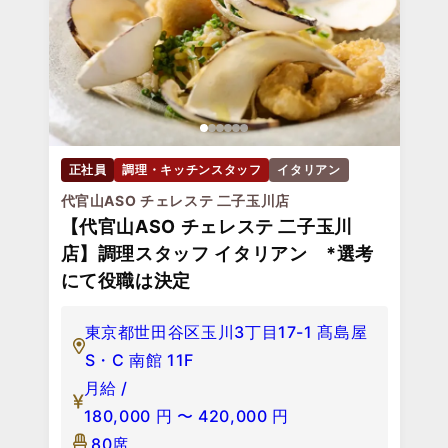
正社員
調理・キッチンスタッフ
イタリアン
代官山ASO チェレステ 二子玉川店
【代官山ASO チェレステ 二子玉川
店】調理スタッフ イタリアン *選考
にて役職は決定
東京都世田谷区玉川3丁目17-1 髙島屋
S・C 南館 11F
月給 /
180,000
円
〜
420,000
円
80席